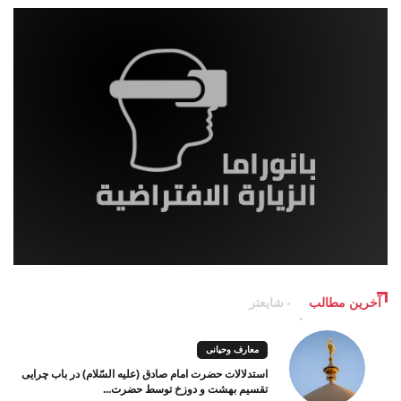
آخرین مطالب
شایعتر
معارف وحیانی
استدلالات حضرت امام صادق (علیه السّلام) در باب چرایی
تقسیم بهشت و دوزخ توسط حضرت...