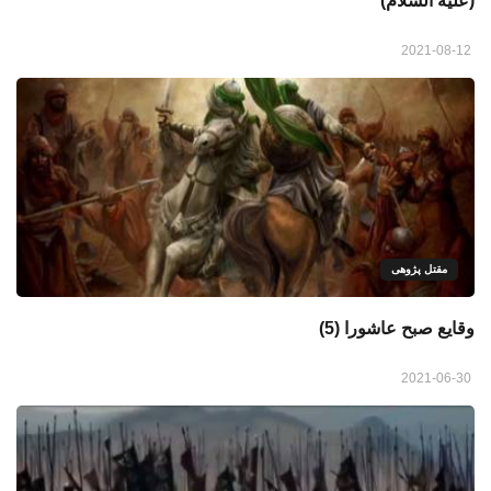
(علیه السّلام)
2021-08-12
مقتل پژوهی
وقایع صبح عاشورا (5)
2021-06-30