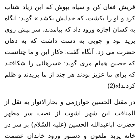
قريش فغان كن و سياه بپوش كه ابن زياد شتاب
كرد و او را بكشت، كه خدايش بكشد.» گويد: آنگاه
به كسان اجازه ورود داد كه بيامدند، سر پيش روى
يزيد بود و چوبى به دست داشت كه به دهان
حضرت مى ‏زد. آنگاه گفت: «كار اين و ما چنانست
كه حصين همام مرى گويد: «سرهائى را شكافتند
که برای ما عزیز بودند هر چند از ما بریدند و ظلم
کردند!»(2)
در مقتل الحسین خوارزمی و بحارالانوار به نقل از
المناقب ابن شهر آشوب از نصب سر مطهر
حضرت اباعبدالله الحسین (علیه السّلام) بر سر در
خانه یزید ملعون و دستور ورود خاندان عصمت