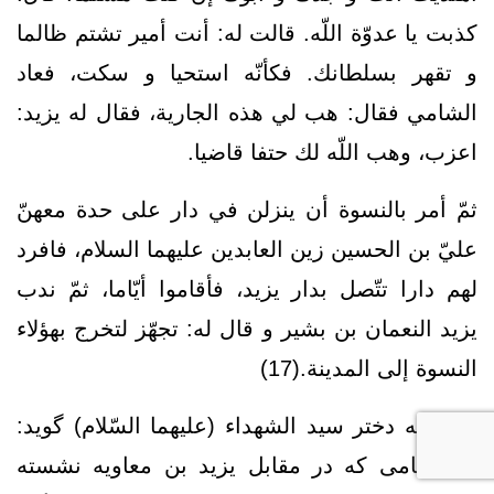
كذبت يا عدوّة اللّه. قالت له: أنت أمير تشتم ظالما
و تقهر بسلطانك. فكأنّه استحيا و سكت، فعاد
الشامي فقال: هب لي هذه الجارية، فقال له يزيد:
اعزب، وهب اللّه لك حتفا قاضيا.
ثمّ أمر بالنسوة أن ينزلن في دار على حدة معهنّ
عليّ بن الحسين زين العابدين عليهما السلام، فافرد
لهم دارا تتّصل بدار يزيد، فأقاموا أيّاما، ثمّ ندب
يزيد النعمان بن بشير و قال له: تجهّز لتخرج بهؤلاء
النسوة إلى المدينة.(17)
«فاطمه دختر سيد الشهداء (علیهما السّلام) گويد:
ما هنگامى كه در مقابل يزيد بن معاويه نشسته