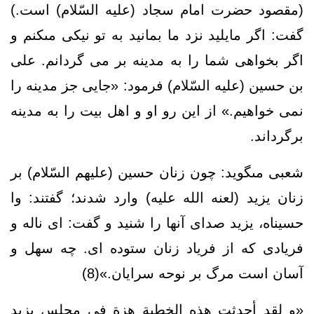
(مقصود حضرت امام سجاد (علیه السّلام) است.)
گفت: اگر مايليد نزد ما بمانيد به تو نيكى مى‏كنم و
اگر بخواهى شما را به مدينه بر مى ‏گردانم. على
بن حسين (علیه السّلام) فرمود: «جايى جز مدينه را
نمى‏ خواهيم.» از اين رو او و اهل بيت را به مدينه
برگرداند.
شعبى مى‏گويد: چون زنان حسين (علیهم السّلام) بر
زنان يزيد (لعنه الله علیه) وارد شدند؛ گفتند: وا
حسيناه، يزيد صداى آنها را شنيد و گفت: اى ناله و
فريادى كه از فرياد زنان ستوده ‏اى. چه سهل و
آسان است مرگ بر نوحه ‏سرايان.»(8)
«و لقد أحدثت هذه الخطبة هزة في مجلس يزيد