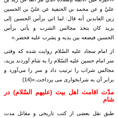
عليّ‌ و عن محمد بن الحنفية عن عليّ‌ بن الحسين
زين العابدين أنه قال: لما اتي برأس الحسين إلى
يزيد كان يتخذ مجالس الشرب و يأتي برأس
الحسين فيضعه بين يديه و يشرب عليه فحضر.»
از امام سجاد عليه السّلام روايت شده كه وقتى
سر امام حسين عليه السّلام را به شام آوردند يزيد،
مجالس شراب را ترتيب داد و سر را مى‌آورد و
برابر آن به شرابخوارى مى‌ پرداخت.»(14)
مدّت اقامت اهل بيت (علیهم السّلام) در
شام
طبق نقل بعضی از کتب تاریخی و مقاتل مدت