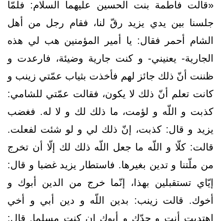
«قالت فاطمة بنت الحسين عليهما السلام: فلمّا
جلسنا بين يدي يزيد رقّ لنا، فقام رجل من أهل
الشام أحمر فقال: يا أمير المؤمنين هب لي هذه‏
الجارية- يعنيني- و كنت جارية وضيئة، فارعدت و
ظننت أنّ ذلك جائز لهم فأخذت بثياب عمّتي زينب و
كانت تعلم أنّ ذلك لا يكون، فقالت عمّتي للشامي:
كذبت و اللّه و لؤمت، ما ذلك لك و لا له. فغضب
يزيد و قال: كذبت، إنّ ذلك لي و لو شئت لفعلت.
قالت: كلّا و اللّه ما جعل اللّه ذلك لك إلّا أن تخرج
من ملّتنا و تدين بغيرها. فاستطار يزيد غضبا و قال:
إيّاي تستقبلين بهذا، إنّما خرج من الدين أبوك و
أخوك. قالت زينب: بدين اللّه و دين أبي و أخي
اهتديت أنت و جدّك و أبوك إن كنت مسلما. قال: