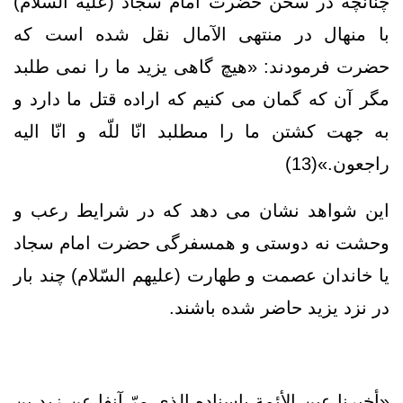
چنانچه در سخن حضرت امام سجاد (علیه السّلام)
با منهال در منتهی الآمال نقل شده است که
حضرت فرمودند: «هيچ گاهى يزيد ما را نمى‏ طلبد
مگر آن كه گمان مى ‏كنيم كه اراده قتل ما دارد و
به جهت كشتن ما را مى‏طلبد انّا للّه و انّا اليه
راجعون.»(13)
این شواهد نشان می دهد که در شرایط رعب و
وحشت نه دوستی و همسفرگی حضرت امام سجاد
یا خاندان عصمت و طهارت (علیهم السّلام) چند بار
در نزد یزید حاضر شده باشند.
«أخبرنا عين الأئمة بإسناده الذي مرّ آنفا عن زيد بن