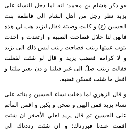
«و ذكر هشام بن محمد: انه لما دخل النساء على
يزيد نظر رجل من أهل الشام الى فاطمة بنت
الحسين (ع) و كانت وضيئة فقال ليزيد هب لي هذه
فانهن لنا حلال فصاحت الصبية و ارتعدت و اخذت
بثوب عمتها زينب فصاحت زينب ليس ذلك الى يزيد
و لا كرامة فغضب يزيد و قال لو شئت لفعلت
فقالت زينب صلّ الى غير قبلتنا و دن بغير ملتنا و
افعل ما شئت فسكن غضبه.
و قال الزهري لما دخلت نساء الحسين و بناته على
نساء يزيد قمن اليهن و صحن و بكين و اقمن المأتم
على الحسين ثم قال يزيد لعلي الأصغر ان شئت
اقمت عندنا فبررناك؛ و ان شئت رددناك الى