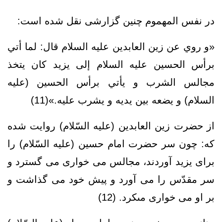
در نفس المهموم چنین گزارشی نقل شده است:
«و روي عن زين العابدين عليه السلام قال: لما أتي
برأس الحسين عليه السلام إلى يزيد كان يتخذ
مجالس الشرب و يأتي برأس الحسين (عليه
السلام) و يضعه بين يديه و يشرب عليه‏.»(11)
از حضرت زين العابدين (علیه السّلام) روايت شده
كه: چون سر حضرت امام حسين (علیه السّلام) را
براى يزيد آوردند، مجالس مى ‏خوارى مى ‏گسترد و
سر مقدّس را مى ‏آورد و پيش خود مى ‏گذاشت و
بر او مى ‏خوارى مى‏كرد. (12)