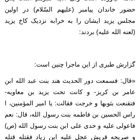
حضور خاندان پیامبر (علیهم السّلام) در اولین
مجلس یزید ایشان را به خرابه نزدیک کاخ یزید
(لعنه الله علیه) بردند:
گزارش طبری از این ماجرا چنین است:
«قال: فسمعت دور الحديث هند بنت عبد الله ابن
عامر بن كريز- و كانت تحت يزيد بن معاويه-
فتقنعت بثوبها و خرجت فقالت: يا امير المؤمنين، ا
راس الحسين بن فاطمه بنت رسول الله، قال: نعم
فاعولى عليه و حدى على ابن بنت رسول الله (ص)
و صريحه قريش عجل عليه ابن زياد فقتله قتله