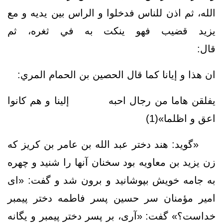
الله، ثم اذن للناس فدخلوا و الراس بين يديه و مع
يزيد قضيب فهو ينكت به في ثغره، ثم
قال:
ان هذا و إيانا كما قال الحصين بن الحمام المري:
يفلقن هاما من رجال احبه إلينا و هم كانوا
اعق و اظلما»(1)
«گويد: هند دختر عبد الله بن عامر بن كريز كه
زن يزيد بن معاويه بود سخنان آنها را شنيد و چهره
به جامه خويش بپوشانيد و برون شد و گفت: «اى
امير مؤمنان سر حسين پسر فاطمه دختر پيمبر
خداست؟» گفت: «آرى، بر پسر دختر پيمبر و یگانه