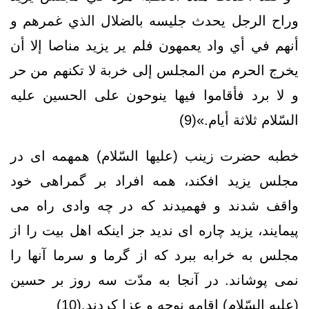
وراح الرجل يحدث جليسه بالضلال الذي غمرهم و
أنهم في أي واد يعمهون فلم ير يزيد مناصا إلا أن
يخرج الحرم من المجلس إلى خربة لا تكنهم من حر
و لا برد فأقاموا فيها ينوحون على‏ الحسين عليه
السّلام‏ ثلاثة أيام‏.»(9)
خطبه حضرت زينب (عليها السّلام) همهمه ‏اى در
مجلس يزيد افكند، همه افراد بر گمراهى خود
واقف شدند و فهميدند كه در چه وادى راه مى‏
پيمايند، يزيد چاره ‏اى نديد جز اينكه اهل بيت را از
مجلس به خرابه ببرد كه از گرما و سرما آنها را
نمى‏ پوشاند. در آنجا به مدّت سه روز بر حسين
(عليه السّلام) إقامه نوحه و عزا کردند.(10)