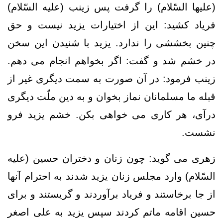
(علیها السّلام) را گرفت پس زينب (علیه السّلام)
فرياد كشيد: اين از اختيارات يزيد نيست و حق
چنين بخششى را ندارد. يزيد با شنيدن اين سخن
در خشم شد و گفت: اگر بخواهم انجام مى ‏دهم.
زينب فرمود: در آن صورت به سمت ديگرى غير از
قبله ما مسلمانان نماز بخوان و به دين ملّت ديگرى
درآى، هر كارى مى‏ خواهى بكن. خشم يزيد فرو
نشست.
زهرى مى ‏گويد: چون زنان و دختران حسين (علیه
السّلام) وارد مجلس زنان يزيد شدند به احترام آنها
از جا برخاستند و فرياد برآوردند و گريستند و براى
حسين اقامه ماتم كردند سپس يزيد به على اصغر