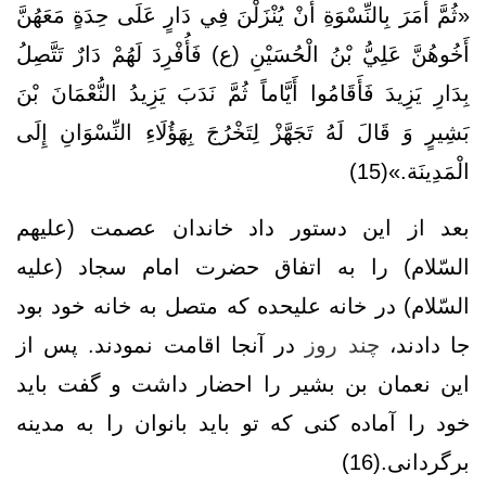
«ثُمَّ أَمَرَ بِالنِّسْوَةِ أَنْ يُنْزَلْنَ فِي دَارٍ عَلَى حِدَةٍ مَعَهُنَّ
أَخُوهُنَّ عَلِيُّ بْنُ الْحُسَيْنِ (ع) فَأُفْرِدَ لَهُمْ دَارٌ تَتَّصِلُ
بِدَارِ يَزِيدَ فَأَقَامُوا أَيَّاماً ثُمَّ نَدَبَ يَزِيدُ النُّعْمَانَ بْنَ
بَشِيرٍ وَ قَالَ لَهُ تَجَهَّزْ لِتَخْرُجَ بِهَؤُلَاءِ النِّسْوَانِ إِلَى
الْمَدِينَة.»(15)
بعد از اين دستور داد خاندان عصمت (علیهم
السّلام) را به اتفاق حضرت امام سجاد (علیه
السّلام) در خانه عليحده كه متصل به خانه خود بود
جا دادند،
چند روز
در آنجا اقامت نمودند. پس از
اين نعمان بن بشير را احضار داشت و گفت بايد
خود را آماده كنى كه تو بايد بانوان را به مدينه
برگردانى.(16)