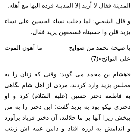
المدينة فقال لا أريد إلا المدينة فرده اليها مع أهله.
و قال الشعبي: لما دخلت نساء الحسين على نساء
يزيد قلن وا حسيناه فسمعهن يزيد فقال:
يا صيحة تحمد من صوايح‏ ما أهون الموت
على النوائح‏»(7)
«هشام بن محمد مى‏ گويد: وقتى كه زنان را به
مجلس يزيد وارد كردند، مردى از اهل شام نگاهى
به فاطمه دختر حسين (علیه السّلام) كرد و او
دخترى نيكو بود به يزيد گفت: اين دختر را به‏ من
ببخش زيرا آنها بر ما حلالند، آن دختر فرياد برآورد
و اندامش به لرزه افتاد و دامن عمه‏ اش زينب