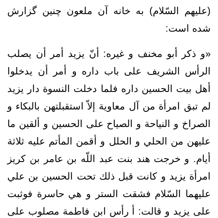
(علیهم السّلام) به خانه آن ملعون چنین گزارش
شده است:
«و ذكر أبو مخنف و غيره: أنّ‌ يزيد أمر أن يصلب
الرأس الشريف على باب داره و أمر أن يدخلوا
أهل بيت الحسين داره فلما دخلت النسوة دار يزيد
لم تبق امرأة من آل معاوية إلاّ استقبلتهن بالبكاء و
الصراخ و النياحة و الصياح على الحسين و ألقين ما
عليهن من الحلي و الحلل و أقمن المأتم عليه ثلاثة
أيام. و خرجت هند بنت عبد اللّه بن عامر بن كريز
امرأة يزيد و كانت قبل ذلك تحت الحسين بن علي
عليهما السّلام فشقت الستر و هي حاسرة فوثبت
على يزيد و قالت: أ رأس ابن فاطمة مصلوب على