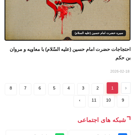
سیره حضرت امام حسین (علیه السلام)
احتجاجات حضرت امام حسین (علیه السّلام) با معاویه و مروان
بن حکم
2026-02-18
‹
8
7
6
5
4
3
2
1
›
11
10
9
شبکه های اجتماعی