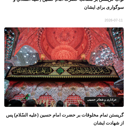
سوگواری برای ایشان
2026-07-11
عزاداری و شعائر حسینی
گريستن تمام مخلوقات بر حضرت امام حسين (علیه السّلام) پس
از شهادت ایشان