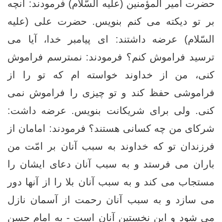
حضرت امير المؤمنين (عليه السّلام) فرمودند: آنچه
بر تو ديكته مى ‏كنم بنويس. حضرت على (عليه
السّلام) عرضه داشتند: اى پيامبر خدا، آيا مى
‏ترسید فراموش كنم؟ فرمودند: نمى‏ترسم فراموش
كنى، من از خداوند خواسته‏ ام كه تو را از
فراموشی حفظ كند و تو چیزی را فراموش نمی
کنی. ولى براى شريكانت بنويس. عرضه داشت:
شركاى من چه كسانی هستند؟ فرمودند: امامان از
فرزندان تو كه خداوند به سبب آنان بر امّت من
باران مى ‏فرستد و به سبب آنان دعاى ايشان را
مستجاب مى ‏كند و به سبب آنان بلا را از آنها دور
مى ‏سازد و به سبب آنان رحمت از آسمان نازل
مى ‏شود و اين نخستين آنان است - به امام حسن