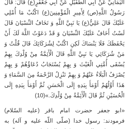
الْيَمَانِيِّ عَنْ أَبِي الطُّفَيْلِ عَنْ أَبِي جَعْفَرٍ(ع) قَالَ: قَالَ
رَسُولُ اللَّهِ(ص) لِأَمِيرِ الْمُؤْمِنِينَ(ع) اكْتُبْ مَا أُمْلِي
عَلَيْكَ قَالَ عَلِيٌّ(ع) يَا نَبِيَّ اللَّهِ وَ تَخَافُ النِّسْيَانَ قَالَ
لَسْتُ أَخَافُ عَلَيْكَ النِّسْيَانَ وَ قَدْ دَعَوْتُ اللَّهَ لَكَ أَنْ
يَحْفَظَكَ فَلَا يَنْسَاكَ لَكِنِ اكْتُبْ لِشُرَكَائِكَ قَالَ قُلْتُ وَ
مَنْ شُرَكَائِي يَا نَبِيَّ اللَّهِ قَالَ الْأَئِمَّةُ مِنْ وُلْدِكَ بِهِمْ
يُسْقَى أُمَّتِي الْغَيْثَ وَ بِهِمْ يُسْتَجَابُ دُعَاؤُهُمْ وَ بِهِمْ
يُصْرَفُ الْبَلَاءُ عَنْهُمْ وَ بِهِمْ تَنْزِلُ الرَّحْمَةُ مِنَ السَّمَاءِ وَ
هَذَا أَوَّلُهُمْ أَوْمَأَ بِيَدِهِ إِلَى الْحَسَنِ ثُمَّ أَوْمَأَ بِيَدِهِ إِلَى
الْحُسَيْنِ ثُمَّ قَالَ الْأَئِمَّةُ مِنْ وُلْدِكَ.»(10)
«ابو جعفر حضرت امام باقر (عليه السّلام)
فرمودند: رسول خدا (صلّى اللّه عليه و آله) به