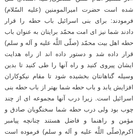
شده است حضرت امیرالمومنین (عليه السّلام)
فرمودند: براى بنى اسرائيل باب حطه را قرار
دادند شما نيز اى امت محمّد برايتان به عنوان باب
حطه اهل بيت محمّد (صلّى اللَّه عليه و آله و سلم‏)
قرار داده شد و دستور داده‏ اند از راه هدايت
ايشان پيروى كنيد و راه آنها را طى كنيد تا بدين
وسيله گناهانتان بخشيده شود تا مقام نيكوكاران
افزايش يابد و باب حطه شما بهتر از باب حطه بنى
اسرائيل است. زيرا درب آنها مجموعه ‏اى از چند
چوب بود ولى درب حطه شما سخنگويان صادق و
مؤمن و راهنما و فاضل هستند چنانچه پيامبر
اكرم(صلّى اللَّه عليه و آله و سلم‏) فرموده است