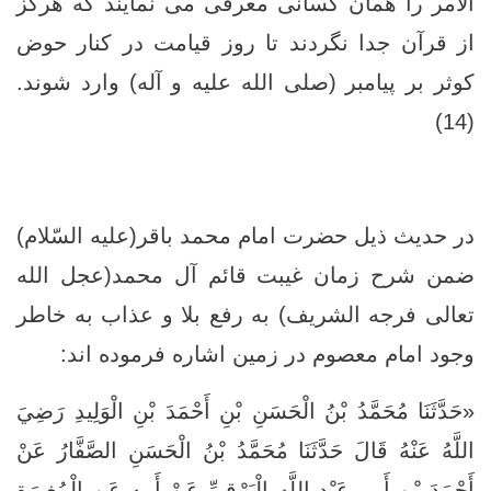
الامر را همان کسانی معرفی می نمایند که هرگز
از قرآن جدا نگردند تا روز قیامت در کنار حوض
کوثر بر پیامبر (صلی الله علیه و آله) وارد شوند.
(14)
در حدیث ذیل حضرت امام محمد باقر(علیه السّلام)
ضمن شرح زمان غیبت قائم آل محمد(عجل الله
تعالی فرجه الشریف) به رفع بلا و عذاب به خاطر
وجود امام معصوم در زمین اشاره فرموده اند:
«حَدَّثَنَا مُحَمَّدُ بْنُ الْحَسَنِ بْنِ أَحْمَدَ بْنِ الْوَلِيدِ رَضِيَ
اللَّهُ عَنْهُ قَالَ حَدَّثَنَا مُحَمَّدُ بْنُ الْحَسَنِ الصَّفَّارُ عَنْ
أَحْمَدَ بْنِ أَبِي عَبْدِ اللَّهِ الْبَرْقِيِّ عَنْ أَبِيهِ عَنِ الْمُغِيرَةِ