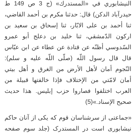
النيشابوري في «المستدرك» (ج 3 ص 149 ط
حيدرآباد الدكن) قال: حدثنا مكرم بن أحمد القاضي،
ثنا أحمد بن على الابّار، ثنا إسحاق بن سعيد بن
اركون الدّمشقي، ثنا خليد بن دعلج أبو عمرو
السّدوسي أظنّه عن قتادة عن عطاء عن ابن عبّاس
قال قال رسول اللّه (صلّى اللّه عليه و سلم):
النّجوم أمان لأهل الأرض من الغرق و أهل بيتي
أمان لامّتي من الإختلاف فإذا خالفتها قبيلة من
العرب اختلفوا فصاروا حزب إبليس. هذا حديث
صحيح الإسناد.»(5)
«جماعتی از سرشناسان قوم که یکی از آنان حاکم
نیشابوری است در المستدرک (جلد سوم صفحه