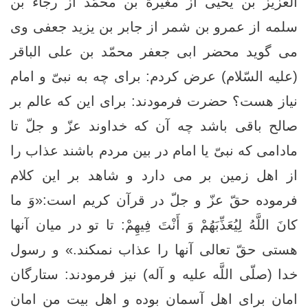
العزيز بن يحيى از مغيرة بن محمّد از رجاء بن
سلمه از عمرو بن شمر از جابر بن يزيد جعفى وى
مى‏ گويد محضر ابى جعفر محمّد بن على الباقر
(علیه السّلام) عرض كردم: براى چه به نبىّ و امام
نياز هست؟ حضرت فرمودند: براى اين كه عالم بر
صالح باقى باشد چه آن كه خداوند عزّ و جلّ تا
مادامى كه نبىّ يا امام در بين مردم ‏باشند عذاب را
از اهل زمين بر مى ‏دارد و شاهد بر اين كلام
فرموده حقّ عزّ و جلّ در قرآن كريم است:«وَ ما
كانَ اللَّهُ لِيُعَذِّبَهُمْ وَ أَنْتَ فِيهِمْ‏: تا تو در ميان آنها
هستى حقّ تعالى آنها را عذاب نمى‏كند.» و رسول
خدا (صلّى اللَّه عليه و آله) نيز فرمودند: ستارگان
امان براى اهل آسمان بوده و اهل بيت من امان