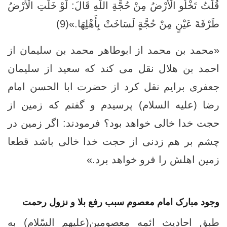
قُلْتُ تَخْلُو الْأَرْضُ مِنْ حُجَّةِ اللَّهِ‏ قَالَ: لَوْ خَلَتِ الْأَرْضُ
طَرْفَةَ عَيْنٍ مِنْ حُجَّةٍ لَسَاخَتْ بِأَهْلِهَا.»(9)
«محمد بن محمد از ابوطاهر محمد بن سلیمان از
احمد بن هلال نقل می کند که سعید از سلیمان
جعفری برایم نقل کرد از حضرت ابا الحسن امام
رضا (علیه السلام) پرسیدم و گفتم که زمین از
حجت خدا خالی خواهد بود؟ فرمودند: اگر زمین در
چشم بر هم زدنی از حجت خدا خالی باشد قطعا
زمین اهلش را فرو خواهد برد.»
وجود مبارک امام معصوم سبب رفع بلا و نزول رحمت
طبق احادیث ائمه معصومین(علیهم السّلام) به