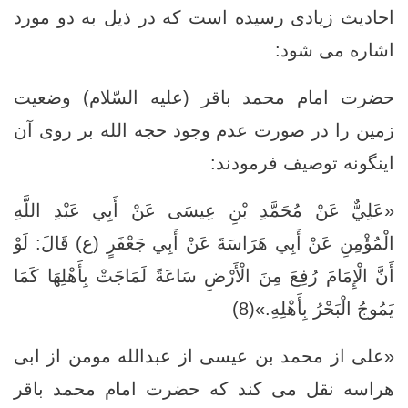
احادیث زیادی رسیده است که در ذیل به دو مورد
اشاره می شود:
حضرت امام محمد باقر (علیه السّلام) وضعیت
زمین را در صورت عدم وجود حجه الله بر روی آن
اینگونه توصیف فرمودند:
«عَلِيٌّ عَنْ مُحَمَّدِ بْنِ عِيسَى عَنْ أَبِي عَبْدِ اللَّهِ
الْمُؤْمِنِ عَنْ أَبِي هَرَاسَةَ عَنْ أَبِي جَعْفَرٍ (ع) قَالَ: لَوْ
أَنَّ الْإِمَامَ رُفِعَ مِنَ الْأَرْضِ سَاعَةً لَمَاجَتْ بِأَهْلِهَا كَمَا
يَمُوجُ الْبَحْرُ بِأَهْلِهِ.»(8)
«علی از محمد بن عیسی از عبدالله مومن از ابی
هراسه نقل می کند که حضرت امام محمد باقر