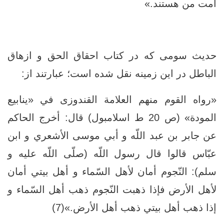
امت من هستند.»
حدیث سومی که در کتاب احقاق الحق و ازهاق
الباطل در این زمینه نقل شده است؛ عبارتند از:
«رواه القوم منهم العلامة القندوزى في «ينابيع
المودة» (ص 20 ط اسلامبول) قال: أخرج الحاكم
عن جابر بن عبد اللّه و أبي موسى الأشعري و ابن
عبّاس قالوا قال رسول اللّه (صلّى اللّه عليه و
سلم): النّجوم أمان لأهل السّماء و أهل بيتي أمان
لأهل الأرض فإذا ذهبت النّجوم ذهب أهل السّماء و
إذا ذهب أهل بيتي ذهب أهل الأرض.»(7)