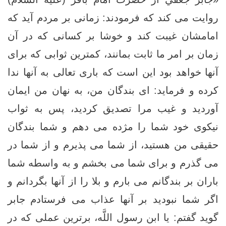
روايت می كند كه فرمودند: زمانى بر مردم آيد كه
امامشان غيبت كند و خوشا بر كسانى كه در آن
زمان بر امر ما ثابت بمانند، كمترين ثوابى كه براى
آنها خواهد بود اين است كه بارى تعالى به آنها ندا
كرده و فرمايد: اى بندگان من، به نهان من ايمان
آورديد و غيب مرا تصديق كرديد، پس به ثواب
نيكوى خود شما را مژده مى‏ دهم و شما بندگان
حقيقى من هستيد، از شما مى ‏پذيرم و از شما در
مى ‏گذرم و براى شما مى ‏بخشم و به واسطه شما
باران بر بندگانم مى ‏بارم و بلا را از آنها بگردانم و
اگر شما نبوديد بر آنها عذاب مى ‏فرستادم جابر
گويد گفتم: يا ابن رسول اللَّه، برترين عملى كه در