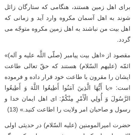
براى اهل زمين هستند، هنگامى كه ستارگان زائل
شوند به اهل آسمان مكروه وارد آيد و زمانى كه
اهل بيت من نباشند به اهل زمين مكروه متوجّه مى‏
گردد.
مقصود از «اهل بيت پيامبر (صلّى اللَّه عليه و آله)»
ائمّه (عليهم السّلام) هستند كه حقّ تعالى طاعت
ايشان را مقرون با طاعت خود قرار داده و فرموده
است: «يا أَيُّهَا الَّذِينَ آمَنُوا أَطِيعُوا اللَّهَ وَ أَطِيعُوا
الرَّسُولَ وَ أُولِي الْأَمْرِ مِنْكُمْ‏: اى اهل ايمان خدا و
رسول و صاحبان امر ولايت را اطاعت كنيد.» (13)
حضرت امیرالمومنین (علیه السّلام) در حدیثی اولی