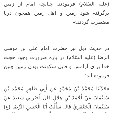
(علیه السّلام) فرمودند: چنانچه امام از زمين
برگرفته شود زمين و اهل زمین همچون دریا
مضطرب گردند.»
در حدیث ذیل نیز حضرت امام علی بن موسی
الرضا (علیه السّلام) در باره ضرورت وجود حجت
خدا برای آرامش و قابل سکونت بودن زمین چنین
فرموده اند:
«حَدَّثَنَا مُحَمَّدُ بْنُ مُحَمَّدٍ عَنْ أَبِي طَاهِرٍ مُحَمَّدِ بْنِ
سُلَيْمَانَ عَنْ أَحْمَدَ بْنِ هِلَالٍ قَالَ أَخْبَرَنِي سَعِيدٌ عَنْ
سُلَيْمَانَ الْجَعْفَرِيِّ قَالَ سَأَلْتُ أَبَا الْحَسَنِ الرِّضَا (ع)