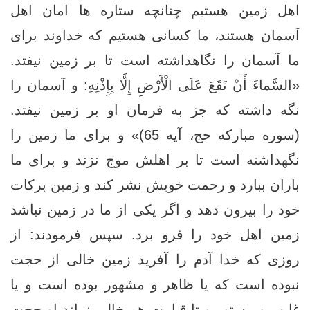
اهل زمين هستيم چنانچه ستاره ‏ها امان اهل
آسمان هستند، ما کسانی هستیم که خداوند برای
ما آسمان را نگاهداشته است تا بر زمين نيفتد.
«السَّماءَ أَنْ تَقَعَ عَلَى الْأَرْضِ إِلَّا بِإِذْنِهِ: و آسمان را
نگه داشته كه جز به فرمان او بر زمين نيفتد.
(سوره مبارکه حج، آیه 65)» و براى ما زمین را
نگهداشته است تا بر اهلش موج نزند و براى ما
باران ببارد و رحمت خويش نشر كند و زمين بركات
خود را بيرون دهد و اگر یکی از ما در زمين نباشد
زمين اهل خود را فرو برد. سپس فرمودند: از
روزى كه خدا آدم را آفريد زمین خالى از حجت
نبوده است كه يا ظاهر و مشهور بوده است و يا
غايب و مستور و تا قيامت هم خالى نماند او حجت