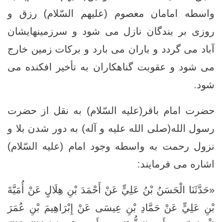
واسطه امامان معصوم (علیهم السّلام) رزق و
روزى بر بندگان نازل می شود و سرزمینهایشان
آباد می گردد و باران می بارد و برکات زمین خارج
می شود و عقوبت گناهکاران به تأخیر افکنده می
شود.
حضرت امام باقر(علیه السّلام) به نقل از حضرت
رسول الله(صلی الله علیه و آله) به دور شدن بلا و
نزول رحمت به واسطه وجود امام (علیه السّلام)
اشاره می فرمایند:
«حَدَّثَنَا الْحَسَنُ بْنُ عَلِيٍّ عَنْ أَحْمَدَ بْنِ هِلَالٍ عَنْ أُمَيَّةَ
بْنِ عَلِيٍّ عَنْ حَمَّادِ بْنِ عِيسَى عَنْ إِبْرَاهِيمَ بْنِ عُمَرَ