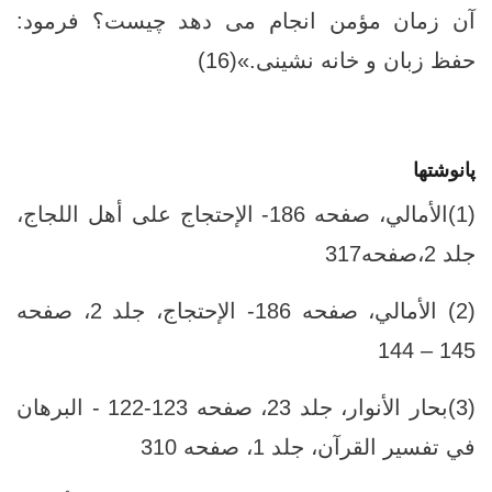
آن زمان مؤمن انجام مى ‏دهد چيست؟ فرمود:
حفظ زبان و خانه‏ نشينى.»(16)
پانوشتها
(1)الأمالي، صفحه 186- الإحتجاج على أهل اللجاج،
جلد ‏2،صفحه317
(2) الأمالي، صفحه 186- الإحتجاج، جلد ‏2، صفحه
145 – 144
(3)بحار الأنوار، جلد ‏23، صفحه 123-122 - البرهان
في تفسير القرآن، جلد ‏1، صفحه 310