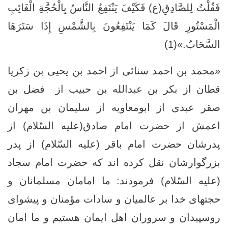
فَقُلْتُ لِلصَّادِقِ(ع) فَكَيْفَ يَنْتَفِعُ النَّاسُ بِالْحُجَّةِ الْغَائِبِ
الْمَسْتُورِ قَالَ كَمَا يَنْتَفِعُونَ بِالشَّمْسِ إِذَا سَتَرَهَا
السَّحَابُ.»(1)
«محمد بن احمد سنائی از احمد بن یحیی بن زکریا
قطان از بکر بن عبدالله بن حبیب از فضل بن
صقر عبدی از ابومعاویه از سلیمان بن مهران
اعمش از حضرت امام صادق(علیه السّلام) از
پدرشان حضرت امام باقر (علیه السّلام) از پدر
بزرگوارشان نقل کرده اند که حضرت امام سجاد
(علیه السّلام) فرمودند: ما امامان مسلمانان و
حجتهاى خدا بر عالميان و سادات مؤمنان و پيشواى
روسپيدان و سروران اهل ايمان هستيم و ما امان