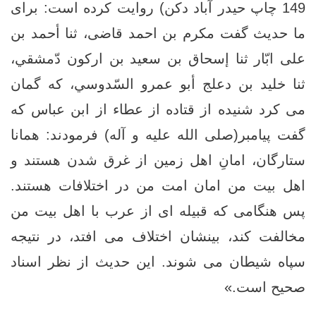
149 چاپ حیدر آباد دکن) روایت کرده است: برای
ما حدیث گفت مکرم بن احمد قاضی، ثنا أحمد بن
على ابّار ثنا إسحاق بن سعيد بن اركون دّمشقي،
ثنا خليد بن دعلج أبو عمرو السّدوسي، که‌ گمان
می کرد شنیده از قتاده از عطاء از ابن عباس که
گفت پیامبر(صلی الله علیه و آله) فرمودند: همانا
ستارگان، امانِ اهل زمین از غرق شدن هستند و
اهل بیت من امان امت من در اختلافات هستند.
پس هنگامی که قبیله ای از عرب با اهل بیت من
مخالفت کند، بینشان اختلاف می افتد، در نتیجه
سپاه شیطان می شوند. این حدیث از نظر اسناد
صحیح است.»