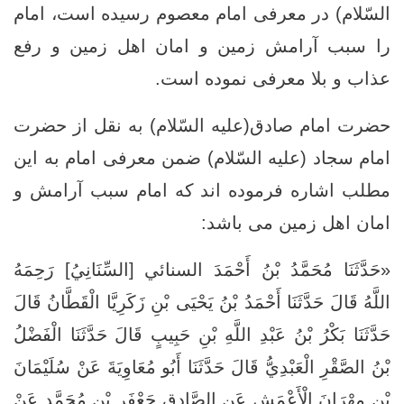
السّلام) در معرفی امام معصوم رسیده است، امام
را سبب آرامش زمین و امان اهل زمین و رفع
عذاب و بلا معرفی نموده است.
حضرت امام صادق(علیه السّلام) به نقل از حضرت
امام سجاد (علیه السّلام) ضمن معرفی امام به این
مطلب اشاره فرموده اند که امام سبب آرامش و
امان اهل زمین می باشد:
«حَدَّثَنَا مُحَمَّدُ بْنُ أَحْمَدَ السنائي [السِّنَانِيُ‏] رَحِمَهُ
اللَّهُ قَالَ حَدَّثَنَا أَحْمَدُ بْنُ يَحْيَى بْنِ زَكَرِيَّا الْقَطَّانُ قَالَ
حَدَّثَنَا بَكْرُ بْنُ عَبْدِ اللَّهِ بْنِ حَبِيبٍ قَالَ حَدَّثَنَا الْفَضْلُ
بْنُ الصَّقْرِ الْعَبْدِيُّ قَالَ حَدَّثَنَا أَبُو مُعَاوِيَةَ عَنْ سُلَيْمَانَ
بْنِ مِهْرَانَ الْأَعْمَشِ عَنِ الصَّادِقِ جَعْفَرِ بْنِ مُحَمَّدٍ عَنْ