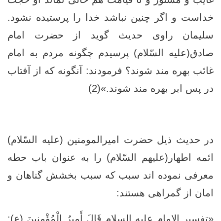
خداست و اگر چنين نباشد خدا را پرستیده نشود.
سليمان راوى حديث گويد از حضرت امام
صادق(علیه السّلام) پرسيدم چگونه مردم به امام
غائب بهره ‏مند شوند؟ فرمودند: آنگونه که از آفتاب
در پس ابر بهره ‏مند شوند.»(2)
در حدیث ذیل حضرت امیرالمومنین (عليه السّلام)
ائمه اطهار(علیهم السّلام) را به عنوان باب حطه
معرفی نموده اند سبب که سبب بخشش گناهان و
امان از گمراهی هستند:
«تفسير الإمام عليه السلام قَالَ أَمِيرُ الْمُؤْمِنِينَ (ع)‏: