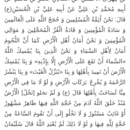
أَبِيهِ مُحَمَّدِ بْنِ عَلِيٍّ عَنْ أَبِيهِ عَلِيِّ بْنِ الْحُسَيْنِ(ع)
قَالَ: نَحْنُ أَئِمَّةُ الْمُسْلِمِينَ وَ حُجَجُ اللَّهِ عَلَى الْعَالَمِينَ
وَ سَادَةُ الْمُؤْمِنِينَ وَ قَادَةُ الْغُرِّ الْمُحَجَّلِينَ وَ مَوَالِي
الْمُؤْمِنِينَ وَ نَحْنُ أَمَانُ أَهْلِ الْأَرْضِ كَمَا أَنَّ النُّجُومَ
أَمَانٌ لِأَهْلِ السَّمَاءِ وَ نَحْنُ الَّذِينَ بِنَا يُمْسِكُ اللَّهُ‏
«السَّماءَ أَنْ تَقَعَ عَلَى الْأَرْضِ إِلَّا بِإِذْنِهِ‏» وَ بِنَا يُمْسِكُ
الْأَرْضَ أَنْ تَمِيدَ بِأَهْلِهَا وَ بِنَا «يُنَزِّلُ الْغَيْثَ» وَ بِنَا يَنْشُرُ
الرَّحْمَةَ وَ يُخْرِجُ بَرَكَاتِ الْأَرْضِ وَ لَوْ لَا مَا فِي الْأَرْضِ
مِنَّا لَسَاخَتْ بِأَهْلِهَا قَالَ (ع) وَ لَمْ تخلو [تَخْلُ‏] الْأَرْضُ
مُنْذُ خَلَقَ اللَّهُ آدَمَ مِنْ حُجَّةِ اللَّهِ فِيهَا ظَاهِرٌ مَشْهُورٌ
أَوْ غَائِبٌ مَسْتُورٌ وَ لَا تَخْلُو إِلَى أَنْ تَقُومَ السَّاعَةُ مِنْ
حُجَّةٍ لِلَّهِ فِيهَا وَ لَوْ لَا ذَلِكَ لَمْ يُعْبَدِ اللَّهُ قَالَ سُلَيْمَانُ