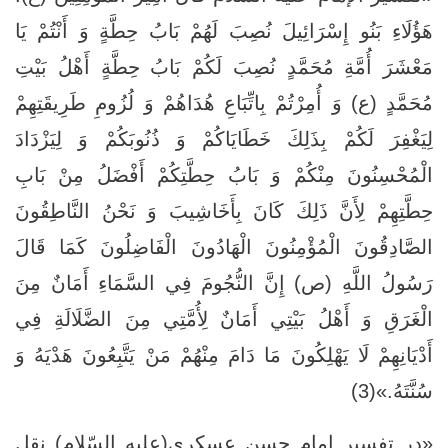
هَؤُلَاءِ بَنُو إِسْرَائِيلَ نُصِبَ لَهُمْ بَابُ حِطَّةٍ وَ أَنْتُمْ يَا
مَعْشَرَ أُمَّةِ مُحَمَّدٍ نُصِبَ لَكُمْ بَابُ حِطَّةٍ أَهْلُ بَيْتِ
مُحَمَّدٍ (ع) وَ أُمِرْتُمْ بِاتِّبَاعِ هُدَاهُمْ وَ لُزُومِ طَرِيقَتِهِمْ
لِيَغْفِرَ لَكُمْ بِذَلِكَ خَطَايَاكُمْ وَ ذُنُوبَكُمْ وَ لِيَزْدَادَ
الْمُحْسِنُونَ مِنْكُمْ وَ بَابُ حِطَّتِكُمْ أَفْضَلُ مِنْ بَابِ
حِطَّتِهِمْ لِأَنَّ ذَلِكَ كَانَ بِأَخَاشِيبَ‏ وَ نَحْنُ‏ النَّاطِقُونَ
الصَّادِقُونَ الْمُؤْمِنُونَ‏ الْهَادُونَ الْفَاضِلُونَ كَمَا قَالَ
رَسُولُ اللَّهِ (ص) إِنَّ النُّجُومَ‏ فِي‏ السَّمَاءِ أَمَانٌ مِنَ
الْغَرَقِ وَ أَهْلُ بَيْتِي أَمَانٌ لِأُمَّتِي مِنَ الضَّلَالَةِ فِي
أَدْيَانِهِمْ لَا يَهْلِكُونَ مَا دَامَ مِنْهُمْ مَنْ يَتَّبِعُونَ هَدْيَهُ وَ
سُنَّتَهُ.»(3)
«در تفسير امام حسن عسكرى(علیه السّلام) نقل