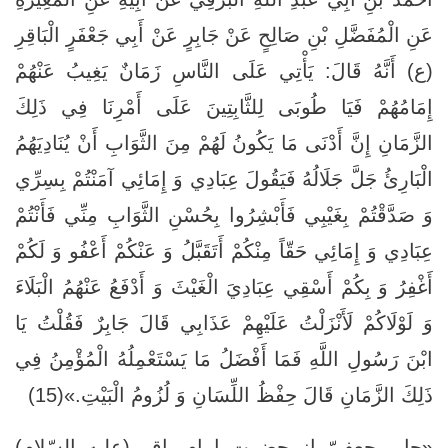
عَنِ الْمُفَضَّلِ بْنِ صَالِحٍ عَنْ جَابِرٍ عَنْ أَبِي جَعْفَرٍ الْبَاقِرِ
(ع) أَنَّهُ قَالَ: يَأْتِي عَلَى النَّاسِ زَمَانٌ يَغِيبُ عَنْهُمْ
إِمَامُهُمْ فَيَا طُوبَى لِلثَّابِتِينَ عَلَى أَمْرِنَا فِي ذَلِكَ
الزَّمَانِ إِنَّ أَدْنَى مَا يَكُونُ لَهُمْ مِنَ الثَّوَابِ أَنْ يُنَادِيَهُمُ
الْبَارِئُ جَلَّ جَلَالُهُ فَيَقُولَ عِبَادِي‏ وَ إِمَائِي آمَنْتُمْ بِسِرِّي
وَ صَدَّقْتُمْ بِغَيْبِي فَأَبْشِرُوا بِحُسْنِ الثَّوَابِ مِنِّي فَأَنْتُمْ
عِبَادِي وَ إِمَائِي حَقّاً مِنْكُمْ أَتَقَبَّلُ وَ عَنْكُمْ أَعْفُو وَ لَكُمْ
أَغْفِرُ وَ بِكُمْ أَسْقِي عِبَادِيَ الْغَيْثَ وَ أَدْفَعُ عَنْهُمُ الْبَلَاءَ
وَ لَوْلَاكُمْ لَأَنْزَلْتُ عَلَيْهِمْ عَذَابِي قَالَ جَابِرٌ فَقُلْتُ يَا
ابْنَ رَسُولِ اللَّهِ فَمَا أَفْضَلُ مَا يَسْتَعْمِلُهُ الْمُؤْمِنُ فِي
ذَلِكَ الزَّمَانِ قَالَ حِفْظُ اللِّسَانِ وَ لُزُومُ الْبَيْتِ.»(15)
«جابر جعفيّ از حضرت امام باقر (عليه السّلام)