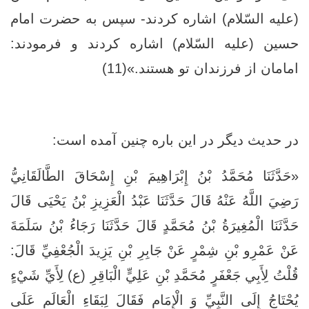
(عليه السّلام) اشاره كردند- سپس به حضرت امام
حسين (عليه السّلام) اشاره كردند و فرمودند:
امامان از فرزندان تو هستند.»(11)
در حدیث دیگر در این باره چنین آمده است:
«حَدَّثَنَا مُحَمَّدُ بْنُ إِبْرَاهِيمَ بْنِ إِسْحَاقَ الطَّالَقَانِيُّ
رَضِيَ اللَّهُ عَنْهُ قَالَ حَدَّثَنَا عَبْدُ الْعَزِيزِ بْنُ يَحْيَى قَالَ
حَدَّثَنَا الْمُغِيرَةُ بْنُ مُحَمَّدٍ قَالَ حَدَّثَنَا رَجَاءُ بْنُ سَلَمَةَ
عَنْ عَمْرِو بْنِ شِمْرٍ عَنْ جَابِرِ بْنِ يَزِيدَ الْجُعْفِيِّ قَالَ‏:
قُلْتُ لِأَبِي جَعْفَرٍ مُحَمَّدِ بْنِ عَلِيٍّ الْبَاقِرِ (ع) لِأَيِّ شَيْ‏ءٍ
يُحْتَاجُ إِلَى النَّبِيِّ وَ الْإِمَامِ فَقَالَ لِبَقَاءِ الْعَالَمِ عَلَى