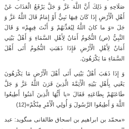
صَلَاحِهِ وَ ذَلِكَ أَنَّ اللَّهَ عَزَّ وَ جَلَّ يَرْفَعُ الْعَذَابَ عَنْ
أَهْلِ الْأَرْضِ إِذَا كَانَ فِيهَا نَبِيٌّ أَوْ إِمَامٌ قَالَ اللَّهُ عَزَّ وَ
جَلَ‏ «وَ ما كانَ اللَّهُ لِيُعَذِّبَهُمْ وَ أَنْتَ فِيهِمْ‏» وَ قَالَ
النَّبِيُّ (ص) النُّجُومُ أَمَانٌ لِأَهْلِ السَّمَاءِ وَ أَهْلُ بَيْتِي
أَمَانٌ لِأَهْلِ الْأَرْضِ فَإِذَا ذَهَبَتِ النُّجُومُ أَتَى أَهْلَ
السَّمَاءِ مَا يَكْرَهُونَ‏.
وَ إِذَا ذَهَبَ أَهْلُ بَيْتِي أَتَى أَهْلَ الْأَرْضِ مَا يَكْرَهُونَ
يَعْنِي بِأَهْلِ بَيْتِهِ الْأَئِمَّةَ الَّذِينَ قَرَنَ اللَّهُ عَزَّ وَ جَلَّ
طَاعَتَهُمْ بِطَاعَتِهِ فَقَالَ‏ «يا أَيُّهَا الَّذِينَ آمَنُوا أَطِيعُوا
اللَّهَ وَ أَطِيعُوا الرَّسُولَ وَ أُولِي الْأَمْرِ مِنْكُمْ‏»(12)
«محمّد بن ابراهيم بن اسحاق طالقانى مى‏گويد: عبد