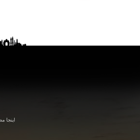
اینجا م