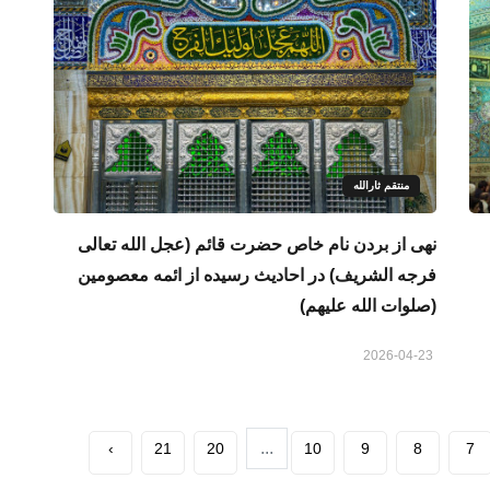
منتقم ثارالله
نهی از بردن نام خاص حضرت قائم (عجل الله تعالی
فرجه الشریف) در احادیث رسیده از ائمه معصومین
(صلوات الله علیهم)
2026-04-23
...
›
21
20
10
9
8
7