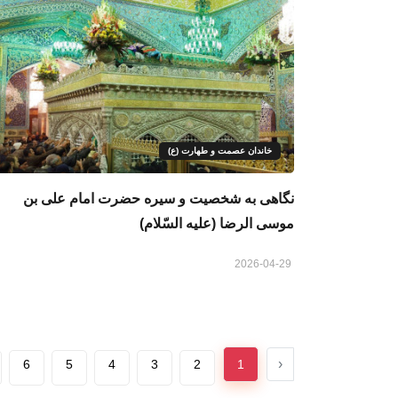
خاندان عصمت و طهارت (ع)
نگاهی به شخصیت و سیره حضرت امام علی بن
موسی الرضا (علیه السّلام)
2026-04-29
‹
6
5
4
3
2
1