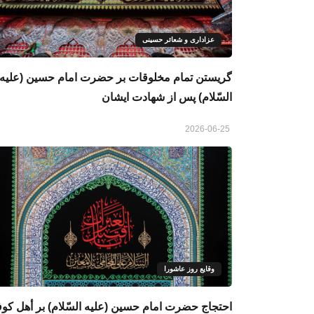
عزاداری و شعائر حسینی
گريستن تمام مخلوقات بر حضرت امام حسين (علیه
السّلام) پس از شهادت ایشان
2026-06-25
وقایع روز عاشورا
احتجاج حضرت امام حسین (عليه السّلام) بر أهل كوف