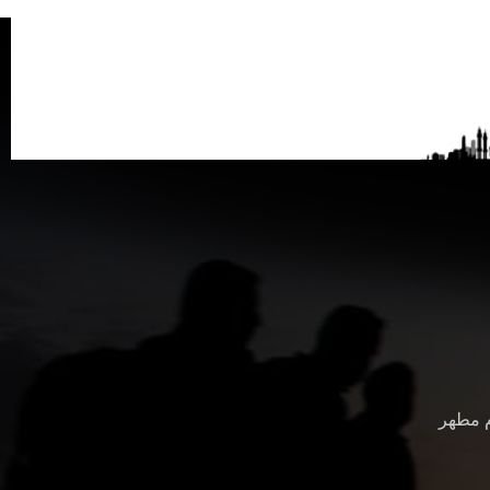
م مطهر