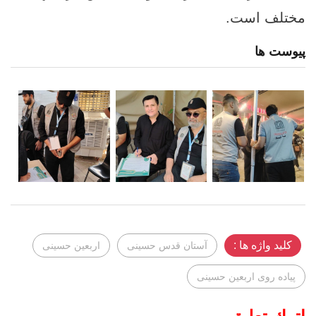
مختلف است.
پیوست ها
کلید واژه ها :
آستان قدس حسینی
اربعين حسينى
پياده روى اربعين حسينى