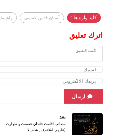
کلید واژه ها :
آستان قدس حسینی
راهپیما
اترك تعليق
ارسال
بعد
مصائب اقامت خاندان عصمت و طهارت
(علیهم السّلام) در شام بلا