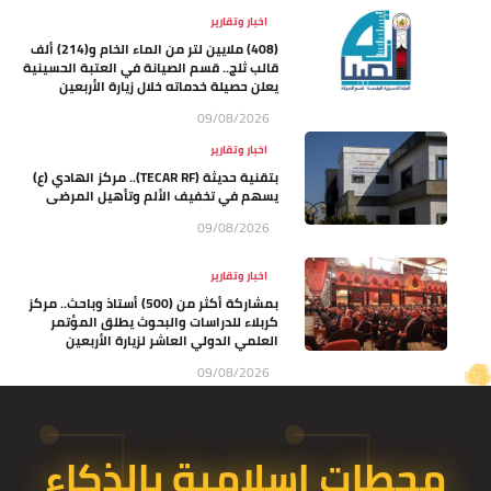
اخبار وتقارير
(408) ملايين لتر من الماء الخام و(214) ألف
قالب ثلج.. قسم الصيانة في العتبة الحسينية
يعلن حصيلة خدماته خلال زيارة الأربعين
09/08/2026
اخبار وتقارير
بتقنية حديثة (TECAR RF).. مركز الهادي (ع)
يسهم في تخفيف الألم وتأهيل المرضى
09/08/2026
اخبار وتقارير
بمشاركة أكثر من (500) أستاذ وباحث.. مركز
كربلاء للدراسات والبحوث يطلق المؤتمر
العلمي الدولي العاشر لزيارة الأربعين
09/08/2026
محطات إسلامية بالذكاء