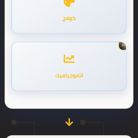
كولاج
AI
انفوجرافيك