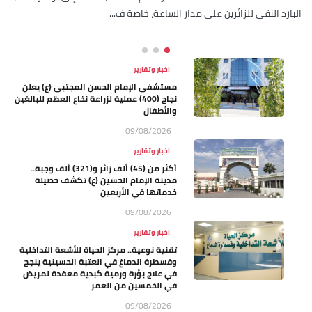
الإمامين العسكريين (عليهما السلام)، "هذا اليوم تشرفنا أنا وإخواني خدام
مع 
الإمام الحسين (عليه السلام) بزيارة الإمامين الع...
اخبار وتقارير
مستشفى الإمام الحسن المجتبى (ع) يعلن
نجاح (400) عملية لزراعة نخاع العظم للبالغين
والأطفال
09/08/2026
اخبار وتقارير
أكثر من (45) ألف زائر و(321) ألف وجبة..
مدينة الإمام الحسين (ع) تكشف حصيلة
خدماتها في الأربعين
09/08/2026
اخبار وتقارير
تقنية نوعية.. مركز الحياة للأشعة التداخلية
وقسطرة الدماغ في العتبة الحسينية ينجح
في علاج بؤرة ورمية كبدية معقدة لمريض
في الخمسين من العمر
09/08/2026