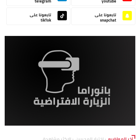
telegram
youtube
تابعونا على
تابعونا على
tikTok
snapchat
آخر المواضيع
اختيار المحررين
الاكثر مشاهدة