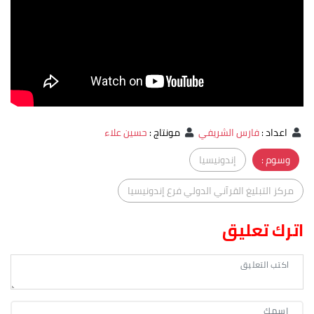
اعداد
:
فارس الشريفي
مونتاج
:
حسين علاء
وسوم :
إندونيسيا
مركز التبليغ القرآني الدولي فرع إندونيسيا
اترك تعليق