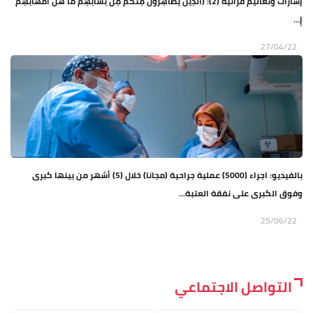
إشارات وتعاليم قرآنية (2): (الَّذِينَ يُظاهِرُونَ مِنْكُمْ مِنْ نِسائِهِمْ ما هُنَّ أُمَّهاتِهِمْ
إِ...
27/04/22
بالفيديو: اجراء (5000) عملية جراحية (مجانا) خلال (5) أشهر من بينها كبرى
وفوق الكبرى على نفقة العتبة...
25/06/22
التواصل الاجتماعي