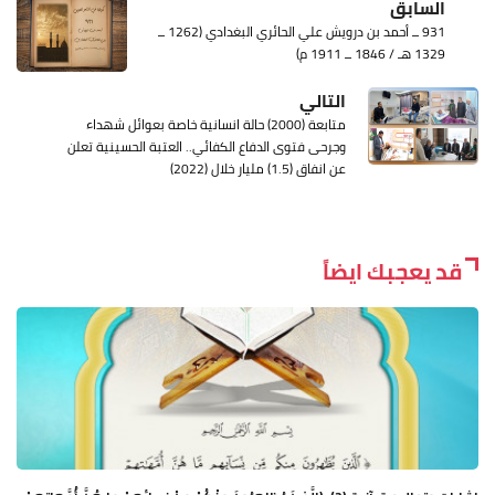
السابق
931 ــ أحمد بن درويش علي الحائري البغدادي (1262 ــ
1329 هـ / 1846 ــ 1911 م)
التالي
متابعة (2000) حالة انسانية خاصة بعوائل شهداء
وجرحى فتوى الدفاع الكفائي.. العتبة الحسينية تعلن
عن انفاق (1.5) مليار خلال (2022)
قد يعجبك ايضاً