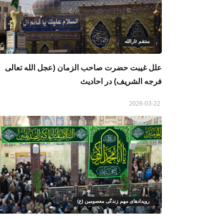
منتقم ثارالله
علل غیبت حضرت صاحب الزمان (عجل الله تعالی
فرجه الشریف) در احادیث
2026-03-22
رویدادهای مهم زندگی معصومین (ع)