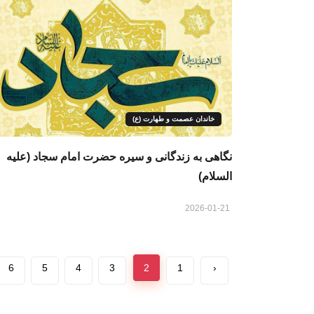
خاندان عصمت و طهارت (ع)
نگاهی به زندگانی و سیره حضرت امام سجاد (علیه
السلام)
2026-01-21
6
5
4
3
2
1
‹