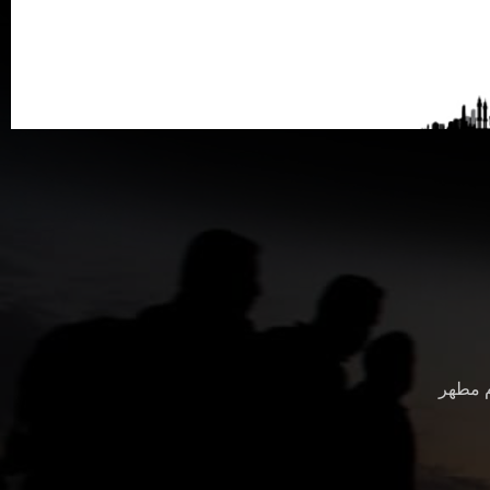
م مطهر