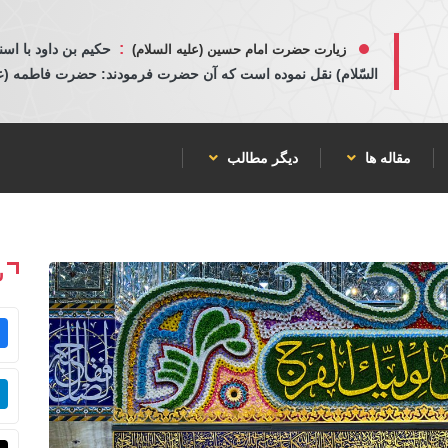
:
حكيم بن داود با اسن
زیارت حضرت امام حسین (علیه السلام)
السّلام) نقل نموده است كه آن حضرت فرمودند: حضرت فاطمه (عليها
مقاله ها
دیگر مطالب
ش