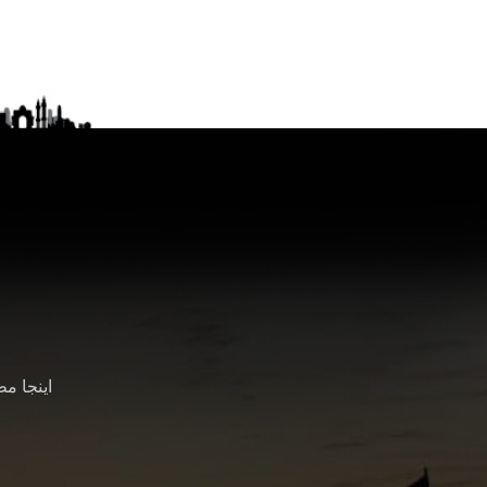
اینجا م