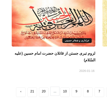
عزاداری و شعائر حسینی
لزوم تبری جستن از قاتلان حضرت امام حسین (علیه
السّلام)
2026-01-16
...
›
21
20
10
9
8
7