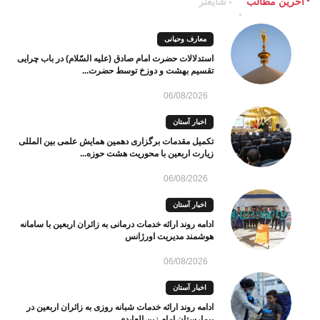
آخرین مطالب
شایعتر
معارف وحیانی
استدلالات حضرت امام صادق (علیه السّلام) در باب چرایی
تقسیم بهشت و دوزخ توسط حضرت...
06/08/2026
اخبار آستان
تکمیل مقدمات برگزاری دهمین همایش علمی بین المللی
زیارت اربعین با محوریت هشت حوزه...
06/08/2026
اخبار آستان
ادامه روند ارائه خدمات درمانی به زائران اربعین با سامانه
هوشمند مدیریت اورژانس
06/08/2026
اخبار آستان
ادامه روند ارائه خدمات شبانه روزی به زائران اربعین در
بیمارستان امام زین العابدی...