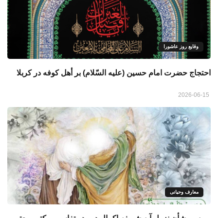
وقایع روز عاشورا
احتجاج حضرت امام حسین (عليه السّلام) بر أهل كوفه در كربلا
2026-06-15
معارف وحیانی