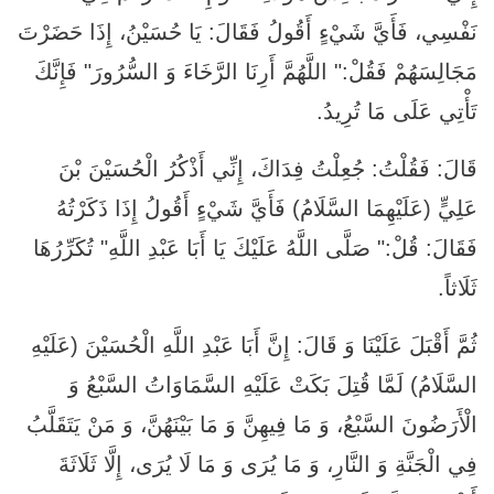
نَفْسِي، فَأَيَّ شَيْ‏ءٍ أَقُولُ فَقَالَ: يَا حُسَيْنُ، إِذَا حَضَرْتَ
مَجَالِسَهُمْ فَقُلْ:" اللَّهُمَّ أَرِنَا الرَّخَاءَ وَ السُّرُورَ" فَإِنَّكَ
تَأْتِي عَلَى مَا تُرِيدُ.
قَالَ: فَقُلْتُ: جُعِلْتُ فِدَاكَ، إِنِّي أَذْكُرُ الْحُسَيْنَ بْنَ
عَلِيٍّ (عَلَيْهِمَا السَّلَامُ) فَأَيَّ شَيْ‏ءٍ أَقُولُ إِذَا ذَكَرْتُهُ
فَقَالَ: قُلْ:" صَلَّى اللَّهُ عَلَيْكَ يَا أَبَا عَبْدِ اللَّهِ" تُكَرِّرُهَا
ثَلَاثاً.
ثُمَّ أَقْبَلَ عَلَيْنَا وَ قَالَ: إِنَّ أَبَا عَبْدِ اللَّهِ الْحُسَيْنَ (عَلَيْهِ
السَّلَامُ) لَمَّا قُتِلَ بَكَتْ عَلَيْهِ السَّمَاوَاتُ السَّبْعُ وَ
الْأَرَضُونَ السَّبْعُ، وَ مَا فِيهِنَّ وَ مَا بَيْنَهُنَّ، وَ مَنْ يَتَقَلَّبُ
فِي الْجَنَّةِ وَ النَّارِ، وَ مَا يُرَى وَ مَا لَا يُرَى، إِلَّا ثَلَاثَةَ