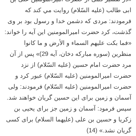
ابى طالب (علیه السّلام) روايت مي كند كه
فرمودند: مردى كه دشمن خدا و رسول بود بر وى
گذشت، كرد حضرت اميرالمومنین اين آيه را خواند:
«فما بكت عليهم السماء و الأرض و ما كانوا
منظرين (سوره مبارکه دخان، آیه 29)» پس از آن
مرد حضرت امام حسین (علیه السّلام) از نزد
حضرت امیرالمومنین (علیه السّلام) عبور كرد و
حضرت امیرالمومنین (علیه السّلام) فرمودند: ولى
آسمان و زمين براى اين حسين گريان خواهند شد.
سپس فرمود: آسمان و زمين جز براى يحيى بن
زكريا و حسين بن على (عليهما السلام) براى كسى
گريان نشد.» (14)