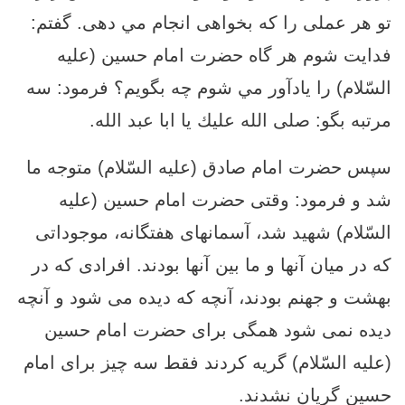
تو هر عملى را كه بخواهى انجام مي دهى. گفتم:
فدايت شوم هر گاه حضرت امام حسین (علیه
السّلام) را يادآور مي شوم چه بگويم؟ فرمود: سه
مرتبه بگو: صلى الله عليك يا ابا عبد الله.
سپس حضرت امام صادق (علیه السّلام) متوجه ما
شد و فرمود: وقتى حضرت امام حسین (علیه
السّلام) شهيد شد، آسمانهاى هفتگانه، موجوداتى
كه در ميان آنها و ما بين آنها بودند. افرادى كه در
بهشت و جهنم بودند، آنچه كه ديده مى‏ شود و آنچه
ديده نمى‏ شود همگی براى حضرت امام حسین
(علیه السّلام) گريه كردند فقط سه چيز براى امام
حسين گريان نشدند.