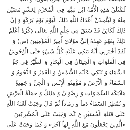
لَتَقْتُلَنَّ هَذِهِ الْأُمَّةُ ابْنَ نَبِيِّهَا فِي الْمُحَرَّمِ لِعَشْرٍ مَضَيْنَ
مِنْهُ وَ لَيَتَّخِذَنَّ أَعْدَاءُ اللَّهِ ذَلِكَ الْيَوْمَ يَوْمَ بَرَكَةٍ وَ إِنَّ
ذَلِكَ لَكَائِنٌ قَدْ سَبَقَ فِي عِلْمِ اللَّهِ تَعَالَى ذِكْرُهُ أَعْلَمُ
ذَلِكَ بِعَهْدٍ عَهِدَهُ إِلَيَّ مَوْلَايَ أَمِيرُ الْمُؤْمِنِينَ (ص) وَ
لَقَدْ أَخْبَرَنِي أَنَّهُ يَبْكِي عَلَيْهِ كُلُّ شَيْ‏ءٍ حَتَّى الْوُحُوشُ
فِي الْفَلَوَاتِ وَ الْحِيتَانُ فِي الْبِحَارِ وَ الطَّيْرُ فِي جَوِّ
السَّمَاءِ وَ تَبْكِي عَلَيْهِ الشَّمْسُ وَ الْقَمَرُ وَ النُّجُومُ وَ
السَّمَاءُ وَ الْأَرْضُ وَ مُؤْمِنُو الْإِنْسِ وَ الْجِنِّ وَ جَمِيعُ
مَلَائِكَةِ السَّمَاوَاتِ وَ رِضْوَانُ وَ مَالِكٌ وَ حَمَلَةُ الْعَرْشِ
وَ تُمْطِرُ السَّمَاءُ دَماً وَ رَمَاداً ثُمَّ قَالَ وَجَبَتْ لَعْنَةُ اللَّهِ
عَلَى قَتَلَةِ الْحُسَيْنِ ع كَمَا وَجَبَتْ عَلَى الْمُشْرِكِينَ
«الَّذِينَ يَجْعَلُونَ مَعَ اللَّهِ إِلهاً آخَرَ» وَ كَمَا وَجَبَتْ عَلَى