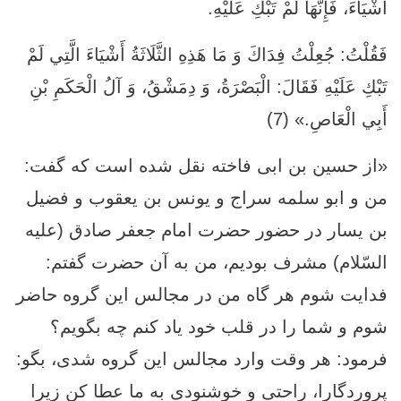
أَشْيَاءَ، فَإِنَّهَا لَمْ تَبْكِ عَلَيْهِ.
فَقُلْتُ: جُعِلْتُ فِدَاكَ وَ مَا هَذِهِ الثَّلَاثَةُ أَشْيَاءَ الَّتِي لَمْ
تَبْكِ عَلَيْهِ فَقَالَ: الْبَصْرَةُ، وَ دِمَشْقُ، وَ آلُ الْحَكَمِ بْنِ
أَبِي الْعَاصِ.» (7)
«از حسين بن ابى فاخته نقل شده است كه گفت:
من و ابو سلمه سراج و يونس بن يعقوب و فضيل
بن يسار در حضور حضرت امام جعفر صادق (علیه
السّلام) مشرف بوديم، من به آن حضرت گفتم:
فدايت شوم هر گاه من در مجالس اين گروه حاضر
شوم و شما را در قلب خود ياد كنم چه بگويم؟
فرمود: هر وقت وارد مجالس اين گروه شدى، بگو:
پروردگارا، راحتى و خوشنودى به ما عطا كن زيرا