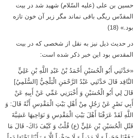
حسين بن على (علیه السّلام) شهيد شد در بيت
المقدّس ريگى باقى نماند مگر زير آن خون تازه
بود.» (18)
در حدیث ذیل نیز به نقل از شخصی که در بیت
المقدس بود این خبر ذکر شده است:
«حَدَّثَنِي أَبُو الْحُسَيْنِ أَحْمَدُ بْنُ عَبْدِ اللَّهِ بْنِ عَلِيٍّ
النَّاقِد قَالَ حَدَّثَنِي عَبْدُ الرَّحْمَنِ الْبَلْخِيُّ [السُّلَمِيُ‏]
قَالَ لِي أَبُو الْحُسَيْنِ وَ أَخْبَرَنِي عَمِّي عَنْ أَبِيهِ عَنْ
أَبِي نَصْرٍ عَنْ رَجُلٍ مِنْ أَهْلِ بَيْتِ الْمَقْدِسِ أَنَّهُ قَالَ: وَ
اللَّهِ لَقَدْ عَرَفْنَا أَهْلَ بَيْتِ الْمَقْدِسِ وَ نَوَاحِيهَا عَشِيَّةَ
قَتْلِ الْحُسَيْنِ بْنِ عَلِيٍّ (ع) قُلْتُ وَ كَيْفَ ذَاكَ- قَالَ مَا
رَفَعْنَا حَجَراً وَ لَا مَدَراً وَ لَا صَخْراً إِلَّا وَ رَأَيْنَا تَحْتَهَا دَماً