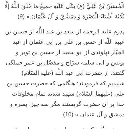
الْحُسَيْنُ بْنُ عَلِيٍّ (ع) بَكَى عَلَيْهِ جَمِيعُ مَا خَلَقَ اللَّهُ إِلَّا
ثَلَاثَةَ أَشْيَاءَ الْبَصْرَةَ وَ دِمَشْقَ وَ آلَ عُثْمَانَ.» (9)
پدرم عليه الرحمه از سعد بن عبد اللَّه از حسين بن
عبيد اللَّه از حسن بن على بن ابى عثمان از عبد
الجبّار نهاوندى از ابو سعيد از حسين بن ثوير و
يونس و ابى سلمه سرّاج و مفضّل بن عمر جملگى
گفتند: از حضرت ابى عبد اللَّه (عليه السّلام)
شنيديم كه فرمودند: هنگامى كه حضرت حسين بن
علی (عليهما السّلام) شهيد شدند تمام مخلوقات
خدا بر آن حضرت گريستند مگر سه چيز: بصره و
دمشق و آل عثمان.» (10)