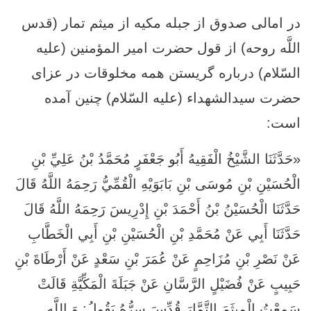
در امالی صدوق از جبله مكيه از ميثم تمار (قدس
اللَّه روحه) از قول حضرت امير المؤمنين (علیه
السّلام) درباره گریستن همه مخلوقات در عزای
حضرت سیدالشهداء (علیه السّلام) چنین آمده
است:
«حَدَّثَنَا الشَّيْخُ الْفَقِيهُ أَبُو جَعْفَرٍ مُحَمَّدُ بْنُ عَلِيِّ بْنِ
الْحُسَيْنِ بْنِ مُوسَى بْنِ بَابَوَيْهِ الْقُمِّيُّ رَحِمَهُ اللَّهُ قَالَ
حَدَّثَنَا الْحُسَيْنُ بْنُ أَحْمَدَ بْنِ إِدْرِيسَ رَحِمَهُ اللَّهُ قَالَ
حَدَّثَنَا أَبِي عَنْ مُحَمَّدِ بْنِ الْحُسَيْنِ بْنِ أَبِي الْخَطَّابِ
عَنْ نَصْرِ بْنِ مُزَاحِمٍ عَنْ عُمَرَ بْنِ سَعْدٍ عَنْ أَرْطَاةَ بْنِ
حَبِيبٍ عَنْ فُضَيْلٍ الرَّسَّانِ عَنْ جَبَلَةَ الْمَكِّيَّةِ قَالَتْ
سَمِعْتُ الْمِيثَمَ التَّمَّارَ قُدِّسَ سِرُّهُ يَقُولُ‏: وَ اللَّهِ