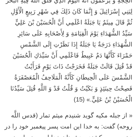
الْحِجَّةِ وَ يَزْعُمُونَ أَنَّهُ الْيَوْمُ الَّذِي فَلَقَ اللَّهُ فِيهِ الْبَحْرَ
لِبَنِي إِسْرَائِيلَ وَ إِنَّمَا كَانَ ذَلِكَ فِي شَهْرِ رَبِيعٍ الْأَوَّلِ
ثُمَّ قَالَ مِيثَمٌ يَا جَبَلَةُ اعْلَمِي أَنَّ الْحُسَيْنَ بْنَ عَلِيٍّ
سَيِّدُ الشُّهَدَاءِ يَوْمَ الْقِيَامَةِ وَ لِأَصْحَابِهِ عَلَى سَائِرِ
الشُّهَدَاءِ دَرَجَةٌ يَا جَبَلَةُ إِذَا نَظَرْتِ إِلَى الشَّمْسِ
حَمْرَاءَ كَأَنَّهَا دَمٌ عَبِيطٌ فَاعْلَمِي أَنَّ سَيِّدَكِ الْحُسَيْنَ
قَدْ قُتِلَ قَالَتْ جَبَلَةُ فَخَرَجْتُ ذَاتَ يَوْمٍ فَرَأَيْتُ
الشَّمْسَ عَلَى الْحِيطَانِ كَأَنَّهُ الْمَلَاحِفُ الْمُعَصْفَرَةُ
فَصِحْتُ حِينَئِذٍ وَ بَكَيْتُ وَ قُلْتُ قَدْ وَ اللَّهِ قُتِلَ سَيِّدُنَا
الْحُسَيْنُ بْنُ عَلِيٍّ.» (15)
« از جبله مكيه گويد شنيدم ميثم تمار (قدس اللَّه
روحه) گفت: به خدا اين امت پسر پيغمبر خود را در