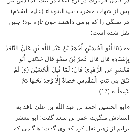
در کامل الزیارت درباره اینکه در بیت المقدس نیز
پس از شهات حضرت سیدالشهداء (علیه السّلام)
هر سنگی را که برمی داشتند خون تازه بود؛ چنین
نقل شده است:
«حَدَّثَنَا أَبُو الْحُسَيْنِ أَحْمَدُ بْنُ عَبْدِ اللَّهِ بْنِ عَلِيٍّ النَّاقِدُ
بِإِسْنَادِهِ قَالَ قَالَ عُمَرُ بْنُ سَعْدٍ قَالَ حَدَّثَنِي أَبُو
مَعْشَرٍ عَنِ الزُّهْرِيِّ قَالَ: لَمَّا قُتِلَ الْحُسَيْنُ (ع) لَمْ
يَبْقَ فِي بَيْتِ الْمَقْدِسِ حَصَاةٌ إِلَّا وُجِدَ تَحْتَهَا دَمٌ
عَبِيطٌ.» (17)
«ابو الحسين احمد بن عبد اللَّه بن علىّ ناقد به
اسنادش مى‏گويد، عمر بن سعد گفت: ابو معشر
برايم از زهير نقل كرد كه وى گفت: هنگامى كه