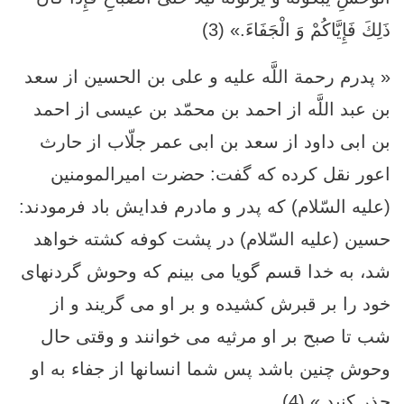
ذَلِكَ فَإِيَّاكُمْ وَ الْجَفَاءَ.» (3)
« پدرم رحمة اللَّه عليه و على بن الحسين از سعد
بن عبد اللَّه از احمد بن محمّد بن عيسى از احمد
بن ابى داود از سعد بن ابى عمر جلّاب از حارث
اعور نقل كرده كه گفت: حضرت امیرالمومنین
(عليه السّلام) كه پدر و مادرم فدايش باد فرمودند:
حسين (علیه السّلام) در پشت كوفه كشته خواهد
شد، به خدا قسم گويا مى‏ بينم كه وحوش گردنهاى
خود را بر قبرش كشيده و بر او مى ‏گريند و از
شب تا صبح بر او مرثيه مى ‏خوانند و وقتى حال
وحوش چنين باشد پس شما انسانها از جفاء به او
حذر كنيد.» (4)