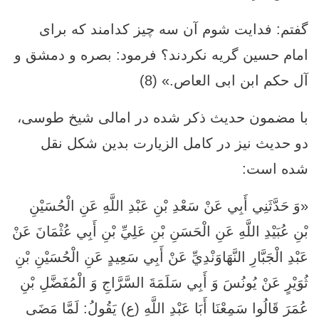
گفتم: فدايت شوم آن سه چيز كدامند كه براى
امام حسين گريه نكردند؟ فرمود: بصره و دمشق و
آل حكم ابن ابى العاص.» (8)
با مضمون حدیث ذکر شده در امالی شیخ طوسی،
دو حدیث نیز در کامل الزیارت بدین شکل نقل
شده است:
«وَ حَدَّثَنِي أَبِي عَنْ سَعْدِ بْنِ عَبْدِ اللَّهِ عَنِ الْحُسَيْنِ
بْنِ عُبَيْدِ اللَّهِ عَنِ الْحَسَنِ بْنِ عَلِيِّ بْنِ أَبِي عُثْمَانَ عَنْ
عَبْدِ الْجَبَّارِ النَّهَاوَنْدِيِّ عَنْ أَبِي سَعِيدٍ عَنِ الْحُسَيْنِ بْنِ
ثُوَيْرٍ عَنْ يُونُسَ وَ أَبِي سَلَمَةَ السَّرَّاجِ وَ الْمُفَضَّلِ بْنِ
عُمَرَ قَالُوا سَمِعْنَا أَبَا عَبْدِ اللَّهِ (ع) يَقُولُ:‏ لَمَّا مَضَى