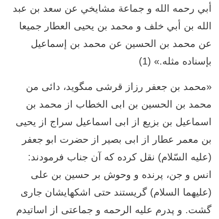
أبي رحمه الله و جماعة مشايخي عن سعد بن عبد
الله بن أبي خلف و محمد بن يحيى العطار جميعا
عن محمد بن الحسين عن محمد بن إسماعيل
بإسناده‏ مثله.» (1)
«محمد بن جعفر رزاز قرشى مى‏گويد، دائى من
محمد بن الحسين بن ابى الخطاب از محمد بن
اسماعيل بن بزيع از ابى اسماعيل سراج از يحيى
بن معمر عطار از ابى بصير از حضرت ابو جعفر
(عليه السّلام) نقل كرده كه آن جناب فرمودند:
انس و جن، پرنده و وحوش بر حسين بن على
(عليهما السلام) گريستند حتى‏ اشکهايشان جارى
گشت. و پدرم عليه الرحمه و جماعتى از اساتيدم