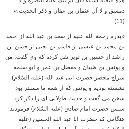
هذه الثلاثة أشياء قال لم تبك عليه البصرة و لا
دمشق و لا آل عثمان بن عفان و ذكر الحديث.»
(11)
«پدرم رحمة الله عليه از سعد بن عبد الله از احمد
بن محمد بن عيسى از قاسم بن يحيى از حسن بن
راشد از حسين بن ثوير نقل كرده كه وى گفت: من
و يونس بن ظبيان و مفضل بن عمر و ابو سلمه
سراج محضر حضرت ابى عبد الله (عليه السّلام)
نشسته بوديم و يونس كه از همه ما مسن‏تر بود
سخن مى‏ گفت و حديث طولانى ای را ذكر كرد
سپس حضرت امام صادق (علیه السّلام) فرمودند:
هنگامى كه حضرت ابا عبد الله الحسين (علیه