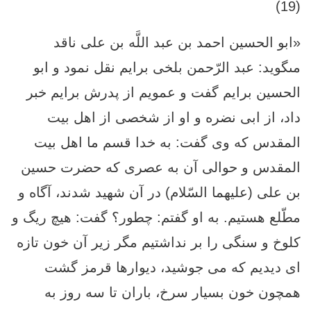
(19)
«ابو الحسين احمد بن عبد اللَّه بن على ناقد
مى‏گويد: عبد الرّحمن بلخى برايم نقل نمود و ابو
الحسين برايم گفت و عمويم از پدرش برايم خبر
داد، از ابى نضره و او از شخصى از اهل بيت
المقدس كه وى گفت: به خدا قسم ما اهل بيت
المقدس و حوالى آن به عصرى كه حضرت حسين
بن على (عليهما السّلام) در آن شهيد شدند، آگاه و
مطّلع هستيم. به او گفتم: چطور؟ گفت: هيچ ريگ و
كلوخ و سنگى را بر نداشتيم مگر زير آن خون تازه
‏اى ديديم كه مى‏ جوشيد، ديوارها قرمز گشت
همچون خون بسيار سرخ، باران تا سه روز به