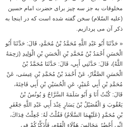
مخلوقات به جز سه چیز برای حضرت امام حسین
(علیه السّلام) سخن گفته شده است که در اینجا به
ذکر آن می پردازیم.
« حَدَّثَنَا أَبُو عَبْدِ اللَّهِ مُحَمَّدُ بْنُ مُحَمَّدٍ، قَالَ: حَدَّثَنَا أَبُو
الْحَسَنِ أَحْمَدُ بْنُ مُحَمَّدِ بْنِ الْحَسَنِ بْنِ الْوَلِيدِ (رَحِمَهُ
اللَّهُ)، قَالَ: حَدَّثَنِي أَبِي، قَالَ: حَدَّثَنَا مُحَمَّدُ بْنُ
الْحَسَنِ الصَّفَّارُ، عَنْ أَحْمَدَ بْنُ مُحَمَّدِ بْنِ عِيسَى، عَنْ
مُحَمَّدِ بْنِ أَبِي عُمَيْرٍ، عَنِ الْحُسَيْنِ بْنِ أَبِي فَاخِتَةَ،
قَالَ: كُنْتُ أَنَا وَ أَبُو سَلَمَةَ السَّرَّاجُ وَ يُونُسُ بْنُ
يَعْقُوبَ وَ الْفُضَيْلُ بْنُ يَسَارٍ عِنْدَ أَبِي عَبْدِ اللَّهِ جَعْفَرِ
بْنِ مُحَمَّدٍ (عَلَيْهِمَا السَّلَامُ) فَقُلْتُ لَهُ: جُعِلْتُ فِدَاكَ،
إِنِّي أَحْضُرُ مَجَالِسَ هَؤُلَاءِ الْقَوْمِ، فَأُذَكِّرُكُمْ فِي