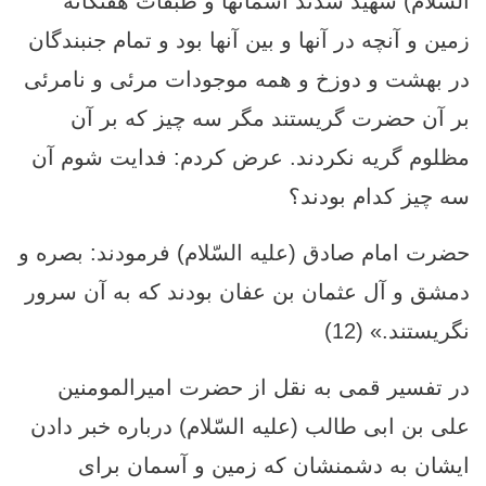
السّلام) شهيد شدند آسمانها و طبقات هفتگانه
زمين و آنچه در آنها و بين آنها بود و تمام جنبند‏گان
در بهشت و دوزخ و همه موجودات مرئى و نامرئى
بر آن حضرت گريستند مگر سه چيز كه بر آن
مظلوم گريه نكردند. عرض كردم: فدايت شوم آن
سه چيز كدام بودند؟
حضرت امام صادق (علیه السّلام) فرمودند: بصره و
دمشق و آل عثمان بن عفان بودند كه به آن سرور
نگريستند.» (12)
در تفسير قمی به نقل از حضرت امیرالمومنین
على بن ابى طالب (علیه السّلام) درباره خبر دادن
ایشان به دشمنشان که زمین و آسمان برای