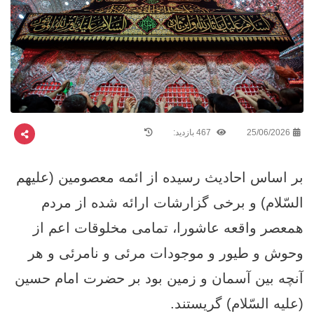
25/06/2026
467 بازدید:
بر اساس احادیث رسیده از ائمه معصومین (علیهم
السّلام) و برخی گزارشات ارائه شده از مردم
همعصر واقعه عاشورا، تمامی مخلوقات اعم از
وحوش و طیور و موجودات مرئی و نامرئی و هر
آنچه بین آسمان و زمین بود بر حضرت امام حسین
(علیه السّلام) گریستند.