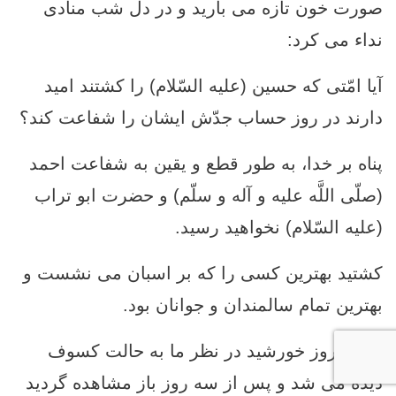
صورت خون تازه مى‏ باريد و در دل شب منادى
نداء مى ‏كرد:
آيا امّتى كه حسين (عليه السّلام) را كشتند اميد
دارند در روز حساب جدّش ايشان را شفاعت كند؟
پناه بر خدا، به طور قطع و يقين به شفاعت احمد
(صلّى اللَّه عليه و آله و سلّم) و حضرت ابو تراب
(عليه السّلام) نخواهيد رسيد.
كشتيد بهترين كسى را كه بر اسبان مى ‏نشست و
بهترين تمام سالمندان و جوانان بود.
‏تا سه روز خورشيد در نظر ما به حالت كسوف
ديده مى ‏شد و پس از سه روز باز مشاهده گرديد