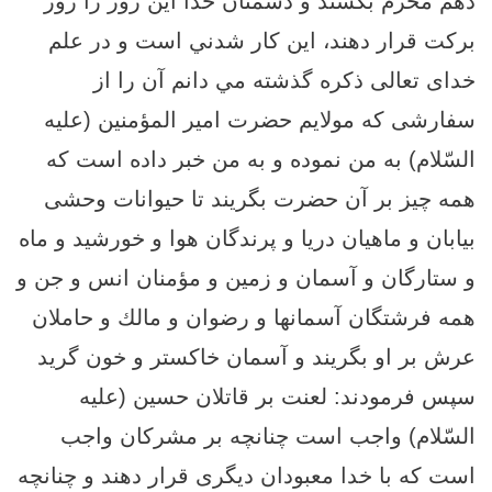
دهم محرم بكشند و دشمنان خدا اين روز را روز
بركت قرار دهند، اين كار شدني است و در علم
خداى تعالى ذكره گذشته مي دانم آن را از
سفارشى كه مولايم حضرت امير المؤمنين (علیه
السّلام) به من نموده و به من خبر داده است كه
همه چيز بر آن حضرت بگريند تا حیوانات وحشی
بيابان و ماهيان دريا و پرندگان هوا و خورشيد و ماه
و ستارگان و آسمان و زمين و مؤمنان انس و جن و
همه فرشتگان آسمانها و رضوان و مالك و حاملان
عرش بر او بگريند و آسمان خاكستر و خون گريد
سپس فرمودند: لعنت بر قاتلان حسين (علیه
السّلام) واجب است چنانچه بر مشركان واجب
است كه با خدا معبودان ديگرى قرار دهند و چنانچه