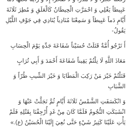
عَبِيطاً يَغْلِي وَ احْمَرَّتِ الْحِيطَانُ كَالْعَلَقِ وَ مُطِرَ ثَلَاثَةَ
أَيَّامِ دَماً عَبِيطاً وَ سَمِعْنَا مُنَادِياً يُنَادِي فِي جَوْفِ اللَّيْلِ
يَقُولُ-
أَ تَرْجُو أُمَّةٌ قَتَلَتْ حُسَيْناً شَفَاعَةَ جَدِّهِ يَوْمَ الْحِسَابِ‏
مَعَاذَ اللَّهِ لَا نِلْتُمْ يَقِيناً شَفَاعَةَ أَحْمَدَ وَ أَبِي تُرَابٍ‏
قَتَلْتُمْ خَيْرَ مَنْ رَكِبَ الْمَطَايَا وَ خَيْرَ الشِّيبِ طُرّاً وَ
الشَّبَابِ‏
وَ انْكَسَفَتِ الشَّمْسُ ثَلَاثَةَ أَيَّامٍ ثُمَّ تَجَلَّتْ عَنْهَا وَ
انْشَبَكَتِ النُّجُومُ فَلَمَّا كَانَ مِنْ غَدٍ أُرْجِفْنَا بِقَتْلِهِ فَلَمْ
يَأْتِ عَلَيْنَا كَثِيرُ شَيْ‏ءٍ حَتَّى نُعِيَ إِلَيْنَا الْحُسَيْنُ (ع).»