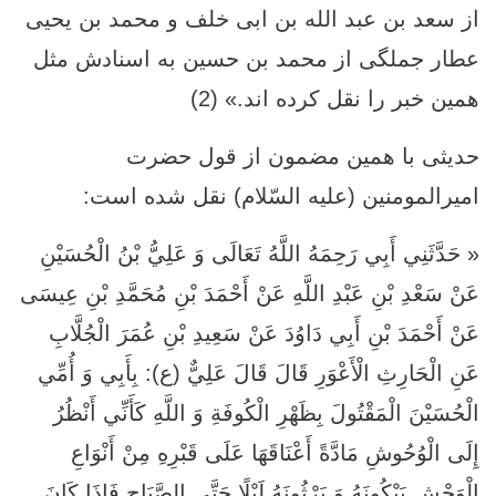
از سعد بن عبد الله بن ابى خلف و محمد بن يحيى
عطار جملگى از محمد بن حسين به اسنادش مثل
همين خبر را نقل كرده ‏اند.» (2)
حدیثی با همین مضمون از قول حضرت
امیرالمومنین (علیه السّلام) نقل شده است:
« حَدَّثَنِي أَبِي رَحِمَهُ اللَّهُ تَعَالَى وَ عَلِيُّ بْنُ الْحُسَيْنِ
عَنْ سَعْدِ بْنِ عَبْدِ اللَّهِ عَنْ أَحْمَدَ بْنِ مُحَمَّدِ بْنِ عِيسَى
عَنْ أَحْمَدَ بْنِ أَبِي دَاوُدَ عَنْ سَعِيدِ بْنِ عُمَرَ الْجُلَّابِ
عَنِ الْحَارِثِ الْأَعْوَرِ قَالَ قَالَ عَلِيٌّ (ع): بِأَبِي وَ أُمِّي
الْحُسَيْنَ الْمَقْتُولَ‏ بِظَهْرِ الْكُوفَةِ وَ اللَّهِ كَأَنِّي أَنْظُرُ
إِلَى الْوُحُوشِ مَادَّةً أَعْنَاقَهَا عَلَى قَبْرِهِ مِنْ أَنْوَاعِ
الْوَحْشِ يَبْكُونَهُ وَ يَرْثُونَهُ لَيْلًا حَتَّى الصَّبَاحِ فَإِذَا كَانَ