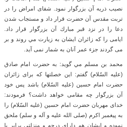
نصيب ذريه آن بزرگوار نمود. شفای امراض را در
تربت مقدس آن حضرت قرار داد و مستجاب شدن
دعا را در نزد قبر مبارك آن بزرگوار قرار داد.
ايامى را كه زائران ایشان به زيارت مي روند و بر
مى ‏گردند جزء عمر آنان به شمار نمی آید.
محمد بن مسلم مي گويد: به حضرت امام صادق
(علیه السّلام) گفتم: اين خصلتها كه براى زائران
حضرت امام حسین (علیه السّلام) باشد پس خود
آن بزرگوار چه مقامى خواهد داشت؟ فرمودند:
خداى مهربان حضرت امام حسین (علیه السّلام) را
به پيغمبر اكرم (صلى الله عليه و آله و سلم) ملحق
نموده و ایشان هم داراى درجه و منزلتی برابر با