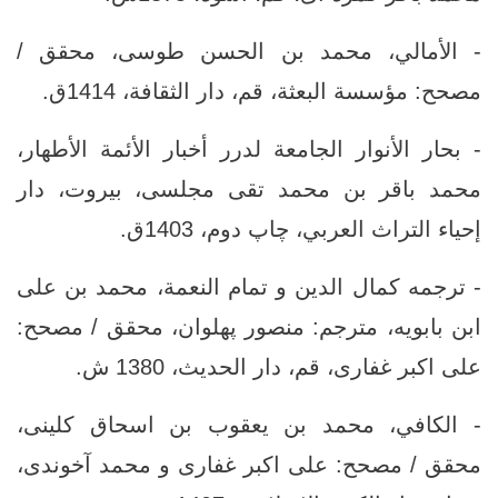
- الأمالي، محمد بن الحسن طوسى، محقق /
مصحح: مؤسسة البعثة، قم‏، دار الثقافة، 1414ق‏.
- بحار الأنوار الجامعة لدرر أخبار الأئمة الأطهار،
محمد باقر بن محمد تقى مجلسى، بيروت، دار
إحياء التراث العربي، چاپ دوم، 1403ق.
- ترجمه كمال الدين و تمام النعمة، محمد بن على
ابن بابويه، ‏مترجم: منصور پهلوان، محقق / مصحح:
على اكبر غفارى، قم‏، دار الحديث‏، 1380 ش.‏
- الكافي، محمد بن يعقوب بن اسحاق كلينى،
‏محقق / مصحح: على اكبر غفارى و محمد آخوندى،