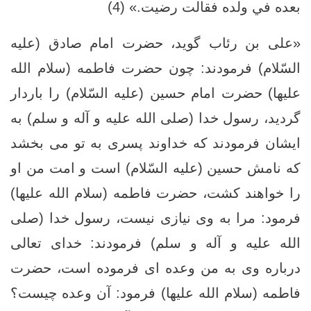
بعده في ولده فقالت رضيت.» (4)
«على بن رئاب گويد، حضرت امام صادق (علیه
السّلام) فرمودند: چون حضرت فاطمه (سلام الله
علیها) حضرت امام حسین (علیه السّلام) را باردار
گرديد، رسول خدا (صلى الله عليه و آله و سلم) به
ایشان فرمودند كه خداوند پسرى به تو مى ‏بخشد
كه نامش حسین (علیه السّلام) است و امت من او
را خواهند كشت، حضرت فاطمه (سلام الله علیها)
فرمود: مرا به وى نيازى نيست، رسول خدا (صلى
الله عليه و آله و سلم) فرمودند: خداى تعالى
درباره وى به من وعده ‏اى فرموده است، حضرت
فاطمه (سلام الله علیها) فرمود: آن وعده چيست؟