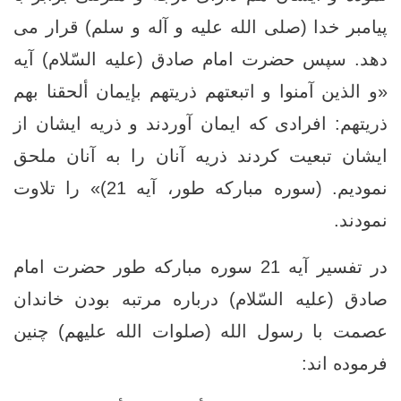
پيامبر خدا (صلى الله عليه و آله و سلم) قرار می
دهد. سپس حضرت امام صادق (علیه السّلام) آیه
«و الذين آمنوا و اتبعتهم ذريتهم بإيمان ألحقنا بهم
ذريتهم: افرادى كه ايمان آوردند و ذريه ايشان از
ايشان تبعيت كردند ذريه آنان را به آنان ملحق
نموديم. (سوره مبارکه طور، آیه 21)» را تلاوت
نمودند.
در تفسیر آیه 21 سوره مبارکه طور حضرت امام
صادق (علیه السّلام) درباره مرتبه بودن خاندان
عصمت با رسول الله (صلوات الله علیهم) چنین
فرموده اند: