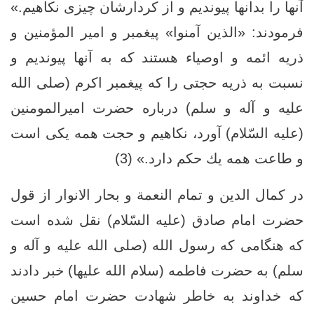
آنها را بدانها پيونديم و از كردارشان چيزى نكاهيم.»
فرمودند: «الذين آمنوا» پيغمبر و امير المؤمنين و
ذريه ائمه و اوصياء هستند كه به آنها پيونديم و
نسبت به ذريه حجتى را كه پيغمبر اكرم (صلى الله
عليه و آله و سلم) درباره حضرت امیرالمومنین
(علیه السّلام) آورد، نكاهيم و حجت همه يكى است
و طاعت همه يك حكم دارد.» (3)
در کمال الدین و تمام النعمة و بحار الانوار از قول
حضرت امام صادق (علیه السّلام) نقل شده است
که هنگامی که رسول الله (صلى الله عليه و آله و
سلم) به حضرت فاطمه (سلام الله علیها) خبر دادند
که خداوند به خاطر شهادت حضرت امام حسین