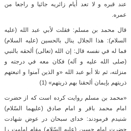
عند قبره و لا تعد أيام زائريه جائيا و راجعا من
عمره.
قال محمد بن مسلم: فقلت لأبي عبد الله (عليه
السلام): هذا الجلال ينال بالحسين (عليه السلام)
فما له في نفسه قال: إن الله (تعالى) ألحقه بالنبي
(صلى الله عليه و آله) فكان معه في درجته و
منزلته، ثم تلا أبو عبد الله‏ «و الذين آمنوا و اتبعتهم
ذريتهم بإيمان ألحقنا بهم ذريتهم» (1)
«محمد بن مسلم روايت کرده است كه از حضرت
امام محمد باقر و امام صادق (عليهما السّلام)
شنيدم ‏فرمودند: خداى سبحان در عوض شهادت
حضرت امام حسین (علیه السّلام) مقام امامت را