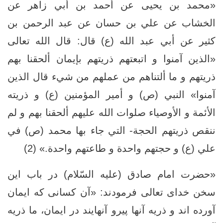
«محمد بن يحيى عن أحمد بن أبي زاهر عن
الخشاب عن علي بن حسان عن عبد الرحمن بن
كثير عن أبي عبد الله (ع) قال: قال الله تعالى‏
«الذين آمنوا و اتبعتهم ذريتهم بإيمان‏ ألحقنا بهم‏
ذريتهم‏ و ما ألتناهم‏ من عملهم من شي‏ء قال‏ الذين
آمنوا» النبي (ص) و أمير المؤمنين (ع) و ذريته
الأئمة و الأوصياء صلوات الله عليهم ألحقنا بهم و لم
ننقص ذريتهم الحجة- التي جاء بها محمد (ص) في
علي (ع) و حجتهم واحدة و طاعتهم واحدة.» (2)
«حضرت امام صادق (علیه السّلام) در باب این
سخن خدای تعالى فرمودند: «آن كسانى كه ايمان
آورده اند و ذريه آنها پيرو آنهايند در ايمان، ما ذريه