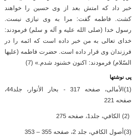
خبر داد كه امتش بعد از وى حسين را خواهند
كشت. فاطمه گفت: مرا به وى نيازى نيست.
رسول خدا (صلى الله عليه و آله و سلم) فرمودند:
خداى تعالى به من خبر داده است كه ائمه را در
فرزندان وى قرار داده است. حضرت فاطمه (عليها
السّلام) فرمودند: اكنون خشنود شدم.» (7)
پی نوشتها
(1)الأمالی، صفحه 317 - بحار الأنوار، جلد‏44،
صفحه 221
(2) الكافي، جلد1‏، صفحه 275
(3)أصول الكافي، جلد ‏2، صفحه 355 – 353