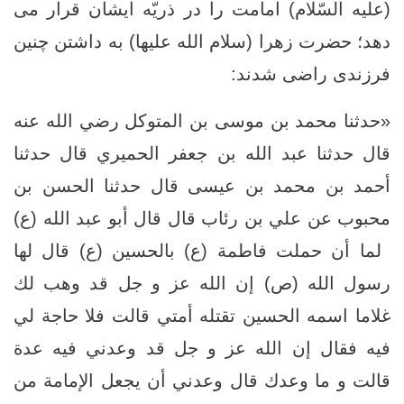
(علیه السّلام) امامت را در ذریّه ایشان قرار می
دهد؛ حضرت زهرا (سلام الله علیها) به داشتن چنین
فرزندی راضی شدند:
«حدثنا محمد بن موسى بن المتوكل رضي الله عنه
قال حدثنا عبد الله بن جعفر الحميري قال حدثنا
أحمد بن محمد بن عيسى قال حدثنا الحسن بن
محبوب عن علي بن رئاب قال قال أبو عبد الله (ع)
‏ لما أن حملت‏ فاطمة (ع) بالحسين (ع) قال لها
رسول الله (ص) إن الله عز و جل قد وهب لك
غلاما اسمه الحسين تقتله أمتي قالت فلا حاجة لي
فيه فقال إن الله عز و جل قد وعدني فيه عدة
قالت و ما وعدك قال وعدني أن يجعل الإمامة من