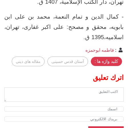
تهران، ‏دار الكتب الإسلامية، 1407 ق‏.
- كمال الدين و تمام النعمة، محمد بن على‏ ابن
بابويه، محقق و مصحح: على اكبر غفارى، تهران‏،
اسلاميه‏،1395 ق.‏
:
فاطمه ابوحمزه
کلید واژه ها :
آستان قدس حسینی
مقاله های دینی
اترك تعليق