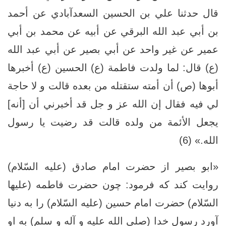
قال حدثنا علي بن الحسين السعدآبادي عن أحمد
بن أبي عبد الله البرقي عن أبيه عن محمد بن أبي
عمير عن غير واحد عن أبي بصير عن أبي عبد الله
(ع) قال: لما ولدت فاطمة (ع) الحسين (ع) أخبرها
أبوها (ص) أن أمته ستقتله من بعده قالت و لا حاجة
لي فيه فقال إن الله عز و جل قد أخبرني أن [أنه‏]
يجعل الأئمة من ولده قالت قد رضيت يا رسول
الله.» (6)
«ابو بصير از حضرت امام صادق (علیه السّلام)
روايت كند كه فرمود: چون حضرت فاطمه (عليها
السّلام) حضرت امام حسین (علیه السّلام) را به دنيا
آورد رسول خدا (صلى الله عليه و آله و سلم) به او