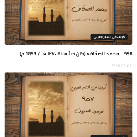
كربلاء في الشعر العربي
958 ــ محمد الصحّاف: (كان حياً سنة ١٢٧٠ هـ / 1853 م)
2023-02-07