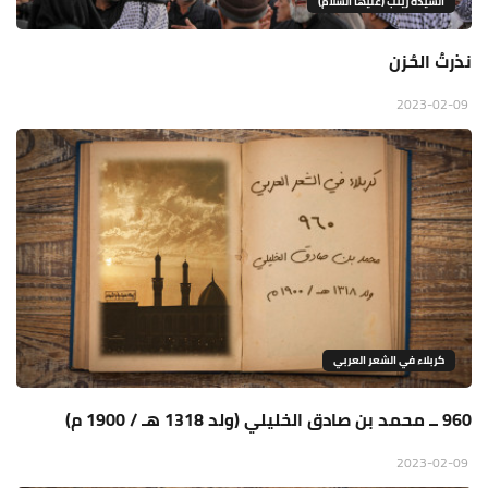
السيدة زينب (عليها السلام)
نذرتُ الحُزن
2023-02-09
كربلاء في الشعر العربي
960 ــ محمد بن صادق الخليلي (ولد 1318 هـ / 1900 م)
2023-02-09