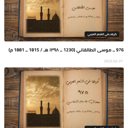
كربلاء في الشعر العربي
976 ــ موسى الطالقاني (1230 ــ ١٢٩٨ هـ / 1815 ــ 1881 م)
2023-02-27