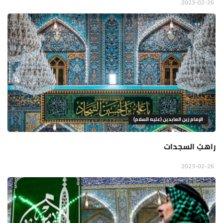
2023-02-26
الإمام زين العابدين (عليه السلام)
راهبُ السجدات
2023-02-26