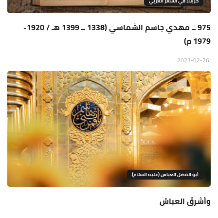
كربلاء في الشعر العربي
975 ــ مهدي جاسم الشماسي (1338 ــ 1399 هـ / 1920-
1979 م)
2023-02-26
أبو الفضل العباس (عليه السلام)
وأشرقَ العباسُ