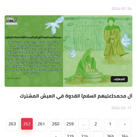
2024-02-24
المعارف
آل محمد(عليهم السلام) القدوة في العيش المشترك
2024-02-17
263
262
261
260
259
...
2
1
‹
›
275
274
...
265
264