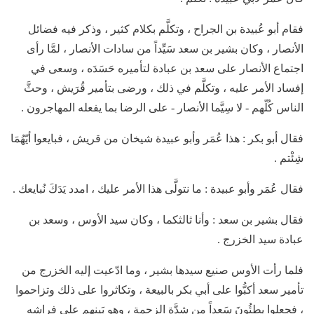
فقام أبو عُبيدة بن الجراح ، وتكلَّم بكلام كثير ، وذكر فيه فضائل
الأنصار ، وكان بشير بن سعد سَيِّداً من سادات الأنصار ، لمَّا رأى
اجتماع الأنصار على سعد بن عبادة لتأميره حَسَدَه ، وسعى في
إفساد الأمر عليه ، وتكلَّم في ذلك ، ورضى بتأمير قُرَيش ، وحثَّ
الناس كُلّهم - لا سِيَّما الأنصار - على الرضا بما يفعله المهاجرون .
فقال أبو بكر : هذا عُمَر وأبو عبيدة شيخان من قريش ، فبايعوا أيّهُمَا
شِئْتم .
فقال عُمَر وأبو عبيدة : ما نتولَّى هذا الأمر عليك ، امدد يَدَكَ نُبايعك .
فقال بشير بن سعد : وأنا ثالثكما ، وكان سيد الأوس ، وسعد بن
عبادة سيد الخزرج .
فلما رأت الأوس صنيع سيدها بشير ، وما ادّعيت إليه الخزرج من
تأمير سعد أكبُّوا على أبي بكر بالبيعة ، وتكاثروا على ذلك وتزاحموا
، فجعلوا يطئُونَ سَعداً مِن شِدَّة الزحمة ، وهو بَينهم على فراشه