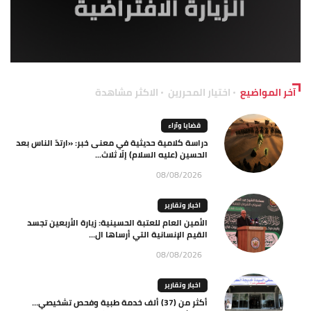
آخر المواضيع
اختيار المحررين
الاكثر مشاهدة
قضايا وآراء
دراسة كلامية حديثية في معنى خبر: «ارتدّ الناس بعد
الحسين (عليه السلام) إلّا ثلاث...
08/08/2026
اخبار وتقارير
الأمين العام للعتبة الحسينية: زيارة الأربعين تجسد
القيم الإنسانية التي أرساها ال...
08/08/2026
اخبار وتقارير
أكثر من (37) ألف خدمة طبية وفحص تشخيصي…