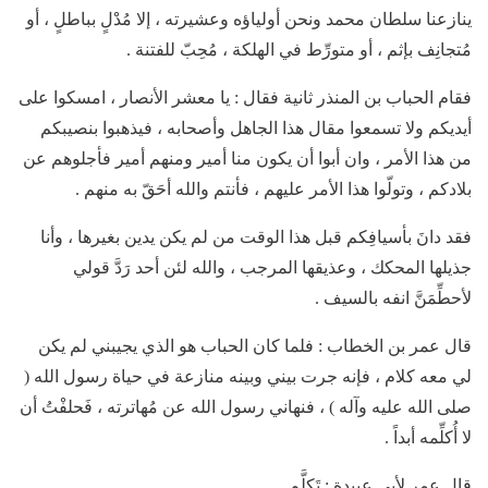
ينازعنا سلطان محمد ونحن أولياؤه وعشيرته ، إلا مُدْلٍ بباطلٍ ، أو
مُتجانِف بإثم ، أو متورِّط في الهلكة ، مُحِبّ للفتنة .
فقام الحباب بن المنذر ثانية فقال : يا معشر الأنصار ، امسكوا على
أيديكم ولا تسمعوا مقال هذا الجاهل وأصحابه ، فيذهبوا بنصيبكم
من هذا الأمر ، وان أبوا أن يكون منا أمير ومنهم أمير فأجلوهم عن
بلادكم ، وتولّوا هذا الأمر عليهم ، فأنتم والله أحَقّ به منهم .
فقد دانَ بأسيافِكم قبل هذا الوقت من لم يكن يدين بغيرها ، وأنا
جذيلها المحكك ، وعذيقها المرجب ، والله لئن أحد رَدَّ قولي
لأحطِّمَنَّ انفه بالسيف .
قال عمر بن الخطاب : فلما كان الحباب هو الذي يجيبني لم يكن
لي معه كلام ، فإنه جرت بيني وبينه منازعة في حياة رسول الله (
صلى الله عليه وآله ) ، فنهاني رسول الله عن مُهاترته ، فَحلفْتُ أن
لا أُكلِّمه أبداً .
قال عمر لأبي عبيدة : تَكلَّم .