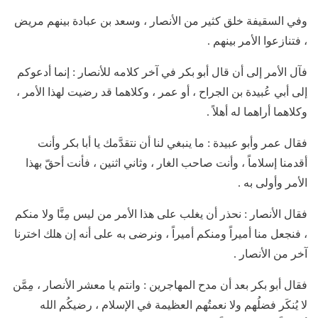
وفي السقيفة خلق كثير من الأنصار ، وسعد بن عبادة بينهم مريض
، فتنازعوا الأمر بينهم .
فآل الأمر إلى أن قال أبو بكر في آخر كلامه للأنصار : إنما أدعوكم
إلى أبي عُبيدة بن الجراح ، أو عمر ، وكلاهما قد رضيت لهذا الأمر ،
وكلاهما أراهما له أهلاً .
فقال عمر وأبو عبيدة : ما ينبغي لنا أن نتقدَّمك يا أبا بكر وأنت
أقدمنا إسلاماً ، وأنت صاحب الغار ، وثاني اثنين ، فأنت أحقّ بهذا
الأمر وأولى به .
فقال الأنصار : نحذر أن يغلب على هذا الأمر من ليس مِنَّا ولا منكم
، فنجعل منا أميراً ومنكم أميراً ، ونرضى به على أنه إن هلك اخترنا
آخر من الأنصار .
فقال أبو بكر بعد أن مدح المهاجرين : وانتم يا معشر الأنصار ، مِمَّن
لا يُنكَر فضلُهم ولا نعمتُهم العظيمة في الإسلام ، رضيكُم الله