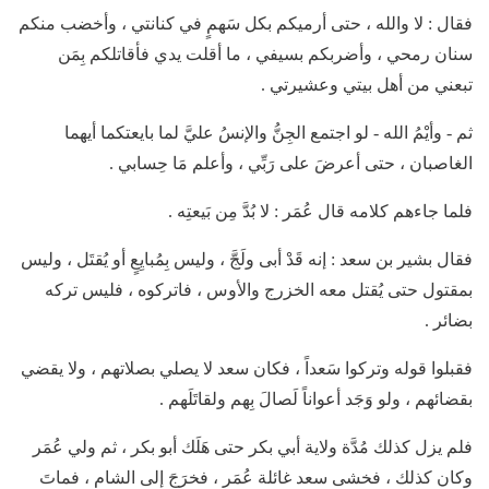
فقال : لا والله ، حتى أرميكم بكل سَهمٍ في كنانتي ، وأخضب منكم
سنان رمحي ، وأضربكم بسيفي ، ما أقلت يدي فأقاتلكم بِمَن
تبعني من أهل بيتي وعشيرتي .
ثم - وأيْمُ الله - لو اجتمع الجِنُّ والإنسُ عليَّ لما بايعتكما أيهما
الغاصبان ، حتى أعرضَ على رَبِّي ، وأعلم مَا حِسابي .
فلما جاءهم كلامه قال عُمَر : لا بُدَّ مِن بَيعتِه .
فقال بشير بن سعد : إنه قَدْ أبى ولَجَّ ، وليس بِمُبايِعٍ أو يُقتَل ، وليس
بمقتول حتى يُقتل معه الخزرج والأوس ، فاتركوه ، فليس تركه
بضائر .
فقبلوا قوله وتركوا سَعداً ، فكان سعد لا يصلي بصلاتهم ، ولا يقضي
بقضائهم ، ولو وَجَد أعواناً لَصالَ بِهم ولقاتَلَهم .
فلم يزل كذلك مُدَّة ولاية أبي بكر حتى هَلَك أبو بكر ، ثم ولي عُمَر
وكان كذلك ، فخشى سعد غائلة عُمَر ، فخرَجَ إلى الشام ، فماتَ