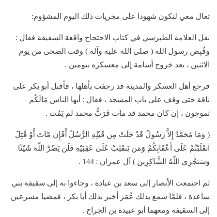
تعال معي لنكون شهودا على مجريات ذلك اليوم المشؤوم:
نقل العلامة الطبرسي في كتاب الاحتجاج واقعة السقيفة فقال :
وقُبِض رسول الله ( صلى الله عليه وآله ) وقت الضحى من يوم
الاثنين ، بعد خروج أسامة إلى معسكره بيومين .
فرجع أهل العسكر والمدينة قد رجفت بأهلها ، فأقبل أبو بكر على
ناقة حتى وقف على باب المسجد ، فقال : أيها الناس مَالَكُم
تموجون ، إن كان محمد قد مات فَرَبُّ محمد لم يَمُت .
( وَمَا مُحَمَّدٌ إِلاَّ رَسُولٌ قَدْ خَلَتْ مِن قَبْلِهِ الرُّسُلُ أَفَإِن مَّاتَ أَوْ قُتِلَ
انقَلَبْتُمْ عَلَى أَعْقَابِكُمْ وَمَن يَنقَلِبْ عَلَىَ عَقِبَيْهِ فَلَن يَضُرَّ اللّهَ شَيْئًا
وَسَيَجْزِي اللّهُ الشَّاكِرِينَ ) آل عمران : 144 .
ثم اجتمعت الأنصار إلى سعد بن عبادة ، وجاءوا به إلى سقيفة بني
ساعدة ، فلمَّا سمع بذلك عُمَر أخبر بذلك أبا بكر ، فمضيا مسرعين
إلى السقيفة ومعهما أبو عبيدة بن الجراح .