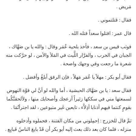
مَريض .
فقال : قتلتموني .
قال عمر : اقتلوا سعداً قتله الله .
فوثب قيس بن سعد ، فأخذ بلحية عُمَر وقال : والله يا بن صَهَّاك ،
الجبان في الحرب ، والفرَّار اللَّيث في المَلأ والأمن ، لو حرَّكت منه
شعرة ما رجعت وفي وجهك واضحة .
فقال أبو بكر : مهلاً يا عُمَر مَهلاً ، فإن الرفق أبلغُ وأفضل .
فقال سعد : يا بن صَهَّاك الحبشية ، أما والله لو أنَّ لي قوَّة النهوض
لسمعتها مني في سككها زئيراً أزعجك وأصحابك منها ، ولألحقنَّكُما
بقومٍ كنتما فيهم أذنابا أذِلاَّء ، تابعين غَير متبوعين ، لقد اجترأتُمَا .
ثمَّ قال للخزرج : اِحمِلوني من مكان الفتنة ، فحملوه وأدخلوه
منزله ، فلما كان بعد ذلك بعث إليه أبو بكر أن قَدْ بايعَ الناسُ فَبايِع .