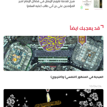
شرح تقدمة تقويم الإيمان في فضائل الإمام أمير
المؤمنين علي بن أبي طالب (عليه السلام)
قد يعجبك ايضاً
العيدية في المنظور (النفسي) و(التربوي)
10/04/24