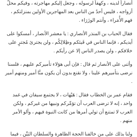
أنصاراً لدينه ، وكهفاً لرسوله ، وجعل إليكم مهاجرته ، وفيكم محلّ
أزواجه ، فليس أحدٌ من الناس بعد المهاجرين الأولين بمنزلتكم ،
فهم الأُمَراء ، وأنتم الوزَرَاء .
فقال الحباب بن المنذر الأنصاري : يا معشر الأنصار ، أمسكوا على
أيديكم ، فإنما الناس في فَيئكم وظِلالِكُم ، ولن يجترئ مُجترٍ على
خلافكم ، ولن يصدر الناس إلا عن رأيكم .
وأثنى على الأنصار ثم قال : فإن أبى هؤلاء تأميركم عليهم ، فلسنا
نرضى بتأميرهم علينا ، ولا نقنع بدون أن يكون منَّا أمير ومنهم أمير
.
فقام عمر بن الخطاب فقال : هَيْهات ، لا يجتمع سيفان في غمد
واحد ، إنه لا ترضى العرب أن تؤمِّركم ونبيها من غيركم ، ولكن
العرب لا تمتنع أن تولي أمرها من كانت النبوة فيهم ، وألو الأمر
منهم .
ولنا بذلك على من خالفنا الحجة الظاهرة والسلطان البَيِّن ، فيما