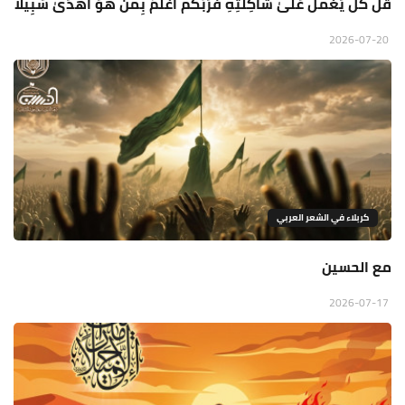
قُلْ كُلٌّ يَعْمَلُ عَلَىٰ شَاكِلَتِهِ فَرَبُّكُمْ أَعْلَمُ بِمَنْ هُوَ أَهْدَىٰ سَبِيلًا
2026-07-20
كربلاء في الشعر العربي
مع الحسين
2026-07-17