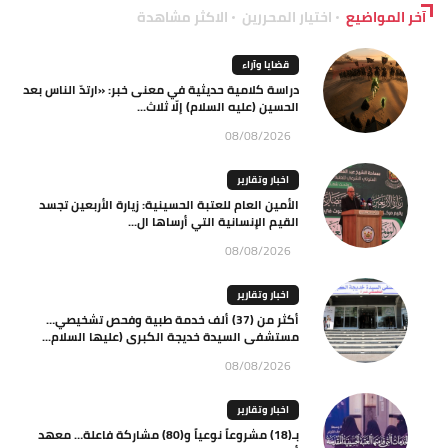
آخر المواضيع
اختيار المحررين
الاكثر مشاهدة
قضايا وآراء
دراسة كلامية حديثية في معنى خبر: «ارتدّ الناس بعد
الحسين (عليه السلام) إلّا ثلاث...
08/08/2026
اخبار وتقارير
الأمين العام للعتبة الحسينية: زيارة الأربعين تجسد
القيم الإنسانية التي أرساها ال...
08/08/2026
اخبار وتقارير
أكثر من (37) ألف خدمة طبية وفحص تشخيصي…
مستشفى السيدة خديجة الكبرى (عليها السلام...
08/08/2026
اخبار وتقارير
بـ(18) مشروعاً نوعياً و(80) مشاركة فاعلة… معهد