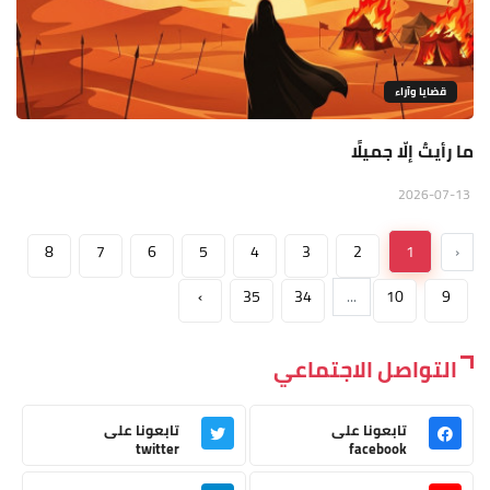
قضايا وآراء
ما رأيتُ إلّا جميلًا
2026-07-13
8
7
6
5
4
3
2
1
‹
›
35
34
...
10
9
التواصل الاجتماعي
تابعونا على
تابعونا على
twitter
facebook