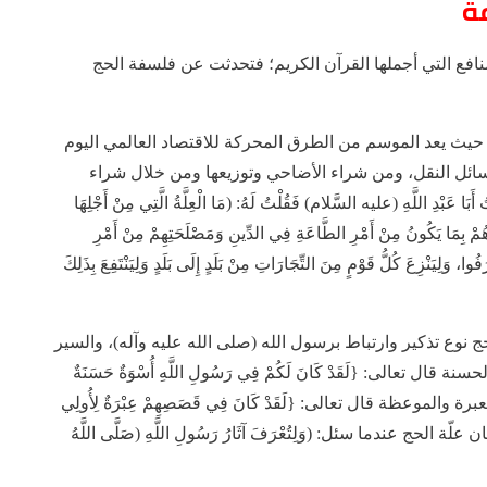
ة
نافع التي أجملها القرآن الكريم؛ فتحدثت عن فلسفة الحج
: حيث يعد الموسم من الطرق المحركة للاقتصاد العالمي اليوم
ائل النقل، ومن شراء الأضاحي وتوزيعها ومن خلال شراء
بْدِ اللَّهِ (عليه السَّلام) فَقُلْتُ لَهُ: (مَا الْعِلَّةُ الَّتِي مِنْ أَجْلِهَا
رَهُمْ بِمَا يَكُونُ مِنْ أَمْرِ الطَّاعَةِ فِي الدِّينِ وَمَصْلَحَتِهِمْ مِنْ أَمْرِ
ا، وَلِيَنْزِعَ كُلُّ قَوْمٍ مِنَ التِّجَارَاتِ مِنْ بَلَدٍ إِلَى بَلَدٍ وَلِيَنْتَفِعَ بِذَلِكَ
لحج نوع تذكير وارتباط برسول الله (صلى الله عليه وآله)، والسير
 تعالى: {لَقَدْ كَانَ لَكُمْ فِي رَسُولِ اللَّهِ أُسْوَةٌ حَسَنَةٌ
َالْيَوْمَ الْآخِرَ}[19]، وفي قصصه العبرة والموعظة قال تعالى: {لَقَدْ كَانَ فِي قَصَصِهِمْ عِبْرَةٌ لِأُولِي
بيان علّة الحج عندما سئل: (وَلِتُعْرَفَ آثَارُ رَسُولِ اللَّهِ (صَلَّى اللَّهُ