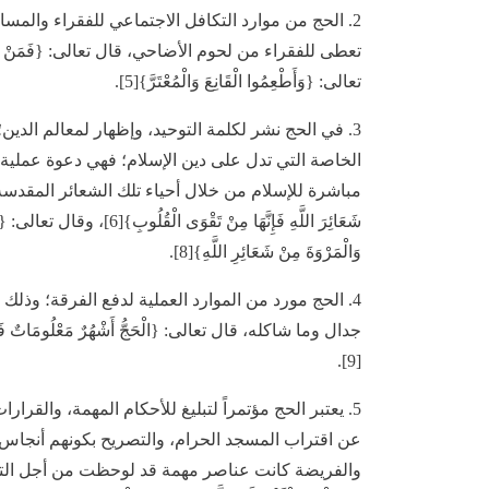
2. الحج من موارد التكافل الاجتماعي للفقراء والمس
تعالى: {وَأَطْعِمُوا الْقَانِعَ وَالْمُعْتَرَّ}[5].
3. في الحج نشر لكلمة التوحيد، وإظهار لمعالم الدي
الخاصة التي تدل على دين الإسلام؛ فهي دعوة عملية 
مباشرة للإسلام من خلال أحياء تلك الشعائر المقدسة، وال
وَالْمَرْوَةَ مِنْ شَعَائِرِ اللَّهِ}[8].
4. الحج مورد من الموارد العملية لدفع الفرقة؛ وذل
جدال وما شاكله، قال تعالى: {الْحَجُّ أَشْهُرٌ مَعْلُومَاتٌ فَمَنْ فَ
[9].
5. يعتبر الحج مؤتمراً لتبليغ للأحكام المهمة، والقر
عن اقتراب المسجد الحرام، والتصريح بكونهم أنجاس 
والفريضة كانت عناصر مهمة قد لوحظت من أجل التبليغ بهذا ال