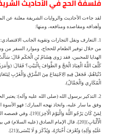
فلسفة الحج في الأحاديث الشريف
لقد جاءت الأحاديث والروايات الشريفة معلنة عن الم
وأهدافه ومقاصده ومنافعه، ومنها:
1. التعارف ونقل التجارات وتقوية الجانب الاقتصادي
من خلال توفير الطعام للحجاج، وموارد السفر من وس
الهدايا للمحبين، فقد رَوى هِشَامُ بْنِ الْحَكَم قَالَ: سَأَلْتُ أَبَا عَ
كَلَّفَ اللَّهُ الْعِبَادَ الْحَجَّ وَ الطَّوَافَ بِالْبَيْتِ؟ فَقَالَ: (وَأَمَ
دُنْيَاهُمْ، فَجَعَلَ فِيهِ الِاجْتِمَاعَ مِنَ الشَّرْقِ وَالْغَرْبِ لِيَتَعَارَفُو
الْمُكَارِي وَالْجَمَّالُ).
2. التذكير برسول الله (صلى الله عليه وآله): يعتبر ا
وفق ما سار عليه، واتخاذ نهجه المبارك؛ فهو الأسوة الحسنة قال
لِمَنْ كَانَ يَرْجُو اللَّهَ و
الْأَلْبَابِ}[20]، قال الإمام الصادق (عليه السلام) في 
عَلَيْهِ وَآلِهِ) وَتُعْرَفَ أَخْبَارُهُ، وَيُذْكَرَ وَ لَا يُنْسَى)[21].