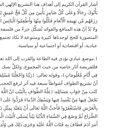
أشار القرآن الكريم إلى أهداف هذا التشريع الإلهي المهم بصو
يَأْتُوكَ رِجَالًا وَعَلَى كُلِّ ضَامِرٍ يَأْتِينَ مِن كُلِّ فَجٍّ عَمِيقٍ لِي
رَزَقَهُم مِّن بَهِيمَةِ الْأَنْعَامِ فَكُلُوا مِنْهَا وَأَطْعِم
ولا بُدَّ أنّ هذه المنافع والفوائد تُشكِّل جزءً من فلس
المتصورة للحج لوجدناها كثيرة ومتنوعة لا تكاد تجتمع
عبادية، أو اقتصادية أو اجتماعية أو سياسية.
1.موضع عبادي تؤدى فيه الطاعة والقرب إلى الله ت
فللفريضة آثار خاصة من حيث المجموع، ولكلِّ نسك من الح
أنّ تشريع الطواف أشواطاً سبعة فيه أثر لرفع الحجب، عَنْ مُحَم
كَتَبَ مِنْ جَوَابِ مَسَائِلِهِ: (عِلَّةُ الطَّوَافِ بِالْبَيْتِ انَّ اللَّهَ 
تَجْعَلُ فِيها مَنْ يُفْسِدُ فِيها وَيَسْفِكُ الدِّماءَ فَرَدُّوا عَلَى اللَّهِ 
بِالْعَرْشِ فَاسْتَغْفَرُوا فَأَحَبَّ اللَّهُ تَعَالَى أَنْ يَتَعَبَّدَ بِمِثْلِ 
الضُّرَاحَ ثُمَّ وَضَعَ فِي السَّمَاءِ الدُّنْيَا بَيْتاً يُسَمَّى الْبَيْتَ الْمَ
أَمَرَ آدَمَ فَطَافَ بِهِ فَتَابَ اللَّهُ عَلَيْهِ وَجَرَى ذَلِكَ فِي وُلْدِهِ إِ