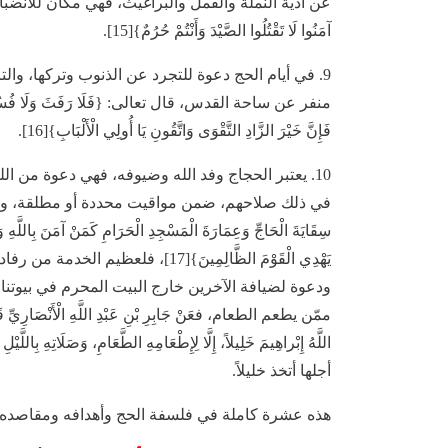
عن أذية النملة والقمل والبراغيث، فهي مكان للانضباط الإ
آمَنُوا لَا تَقْتُلُوا الصَّيْدَ وَأَنْتُمْ حُرُمٌ}[15].
9. في أيام الحج دعوة للتجرد عن الذنوب وتركها، و
منفر عن ساحة القدس، قال تعالى: {فَلَا رَفَثَ وَلَا فُسُوقَ وَلَا جِدَ
فَإِنَّ خَيْرَ الزَّادِ التَّقْوَى وَاتَّقُونِ يَا أُولِي الْأَلْبَابِ}[16].
10. يعتبر الحجاج وفد الله وضيوفه، فهي دعوة من 
في ذلك صلاحهم، ضمن مواقيت محددة أو مطلقة، وأداء خ
سِقَايَةَ الْحَاجِّ وَعِمَارَةَ الْمَسْجِدِ الْحَرَامِ كَمَنْ آمَنَ بِاللَّهِ وَا
يَهْدِي الْقَوْمَ الظَّالِمِينَ}[17]،
ودعوة لضيافة الآخرين خارج البيت المحرم في بيوتنا، 
ممّن يطعم الطعام، فعَنْ جَابِرِ بْنِ عَبْدِ اللَّهِ الْأَنْصَارِيِّ قَالَ:
أجلها أتخذ خليلاً.
هذه عشرة كاملة في فلسفة الحج وأهدافه ومقاصده 