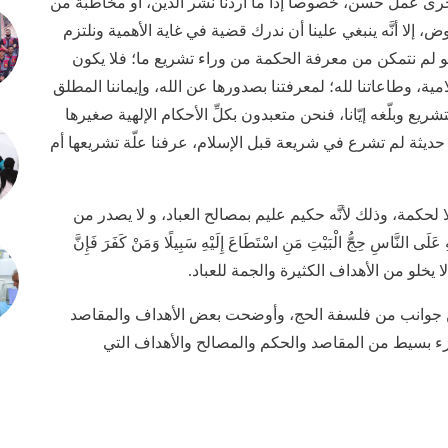
أخرى عمل حسن، خصوصاً إذا ما أردنا نشر الدين، أو مخاطبة من
، إلا أنَّه ينبغي علينا أن ندرك قضية في غاية الأهمية ونلتزم
ا لو لم نتمكن من معرفة الحكمة من وراء تشريع ما؛ فلا يكون
مية، وطاعاتنا لله؛ لمعرفتنا بصدورها عن الله، وإيماننا المطلق
يع وبلّغه إيّانا، فنحن متعبدون بكلِّ الأحكام الإلهية صغيرها
ديثة لم تشرع في شريعة قبل الإسلام، عرفنا علّة تشريعها أم
ا لحكمة، وذلك لأنَّه حكيم عليم بمصالح العباد، و لا يصدر من
َّاسِ حِجُّ الْبَيْتِ مَنِ اسْتَطَاعَ إِلَيْهِ سَبِيلًا وَمَنْ كَفَرَ فَإِنَّ
 عن جوانب من فلسفة الحج، وأوضحت بعض الأهداف والمقاصد
ء بسيط من المقاصد والحكم والمصالح والأهداف التي