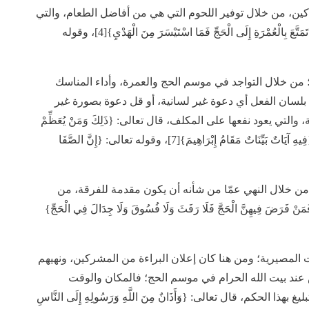
اكين، من خلال توفير اللحوم التي هي من أفاضل الطعام، والتي
تعطى للفقراء من لحوم الأضاحي، قال تعالى: {فَمَنْ تَمَتَّعَ بِالْعُمْرَةِ إِلَى الْحَجِّ فَمَا اسْتَيْسَرَ مِنَ الْهَدْيِ}[4]، وقوله
ن؛ من خلال التواجد في موسم الحج والعمرة، وأداء المناسك
بلسان الفعل أي دعوة غير لسانية، أو قل دعوة بصورة غير
تي يعود نفعها على المكلف، قال تعالى: {ذَلِكَ وَمَنْ يُعَظِّمْ
شَعَائِرَ اللَّهِ فَإِنَّهَا مِنْ تَقْوَى الْقُلُوبِ}[6]، وقال تعالى: {فِيهِ آيَاتٌ بَيِّنَاتٌ مَقَامُ إِبْرَاهِيمَ}[7]، وقوله تعالى: {إِنَّ الصَّفَا
ك من خلال النهي عمّا من شأنه أن يكون مقدمة للفرقة، من
رَضَ فِيهِنَّ الْحَجَّ فَلَا رَفَثَ وَلَا فُسُوقَ وَلَا جِدَالَ فِي الْحَجِّ}
ارات المصيرية؛ ومن هنا كان إعلان البراءة من المشركين، ونهيهم
عند بيت الله الحرام في موسم الحج؛ فالمكان والوقت
حكم، قال تعالى: {وَأَذَانٌ مِنَ اللَّهِ وَرَسُولِهِ إِلَى النَّاسِ