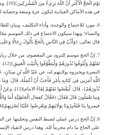
يَوْمَ ال
في هذه الأماكن العبادية لتكون عزة ومنعة وحصانة 
6. مورد للاجتماع والوحدة، وأداء التكليف، وبيان للطا
والنساء؛ وبهذا سيكون الاجتماع في ذلك الموسم ممّا 
قال تعالى: {وَأَذِّنْ فِي النَّاسِ بِالْحَجِّ يَأْتُوكَ رِجَالًا وَعَلَى كُل
7. إنَّ الحج موسم للتزود من المعصوم، من خلال زيارته
تَفَثَ
النصرة ويخبروه بولايتهم له، عن عَبْدُ اللَّهِ بْنِ سِنَانٍ، عَنْ ذَرِيحِ 
اللَّهَ أَمَرَنِي فِي كِتَابِهِ بِأَمْرِ فَأَحَبَّ أَنْ أَعْمَلُهُ، قَالَ: وَمَا
نُذُورَهُمْ}، قَالَ:
وَما يَعْمَلُونَ قَالَ فَقَالَ: (فَعَّالُ كفعال الْجَاهِلِيَّةِ أَمَا وَاللَّهِ 
فيمروا بِنَا فَيُخْبِرُونَا بِوَلَايَتِهِمْ وَيَعْرِضُوا عَلَيْنَا نُصْرَتِهِمْ)[14].
8. إنَّ الحج درس عملي لضبط النفس وتخليتها عن ا
على الحاج ما دام محرماً لله، وهذا درس لانقياد الإنس