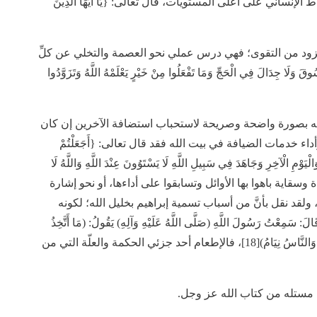
نساني على أعلى المستويات، قال تعالى: {يَا أَيُّهَا الَّذِينَ
التزود من التقوى؛ فهي درس عملي نحو العصمة والتخلي عن كلِّ
الَ فِي الْحَجِّ وَمَا تَفْعَلُوا مِنْ خَيْرٍ يَعْلَمْهُ اللَّهُ وَتَزَوَّدُوا
الله بصورة واضحة وصريحة لاستحباب استضافة الآخرين إن كان
دمات الضيافة في بيت الله فقد قال تعالى: {أَجَعَلْتُمْ
لْيَوْمِ الْآخِرِ وَجَاهَدَ فِي سَبِيلِ اللَّهِ لَا يَسْتَوُونَ عِنْدَ اللَّهِ وَاللَّهُ لَا
 فلعظيم الخدمة من رفادة وسقاية باهوا بها الأوائل وتسابقوا على أداءها، أو نحو إشارة
ولقد نقل بأنَّ من أسباب تسمية إبراهيم بخليل الله؛ لكونه
 سَمِعْتُ رَسُولَ اللَّهِ (صَلَّى اللَّهُ عَلَيْهِ وَآلِهِ) يَقُولُ: (مَا أَتَّخِذُ
اللَّهُ إِبْراهِيمَ خَلِيلاً، إِلَّا لِإِطْعَامِهِ الطَّعَامِ، وَصَلَاتِهِ بِاللَّيْلِ وَالنَّاسُ نِيَامُ)[18]، فالإطعام أحد جزئي الحكمة والعلّة التي من
مستله من كتاب الله عز وجل.