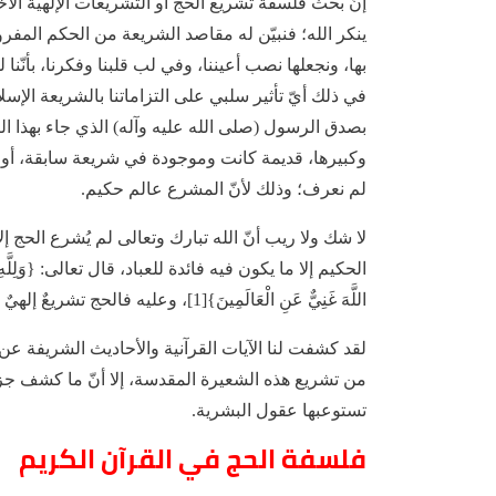
إنّ بحث فلسفة تشريع الحج أو التشريعات الإلهية ال
ينكر الله؛ فنبيّن له مقاصد الشريعة من الحكم المفروض
بها، ونجعلها نصب أعيننا، وفي لب قلبنا وفكرنا، بأنّن
في ذلك أيّ تأثير سلبي على التزاماتنا بالشريعة الإسلا
بصدق الرسول (صلى الله عليه وآله) الذي جاء بهذا التشر
وكبيرها، قديمة كانت وموجودة في شريعة سابقة، أو ح
لم نعرف؛ وذلك لأنّ المشرع عالم حكيم.
لا شك ولا ريب أنّ الله تبارك وتعالى لم يُشرع الحج إل
الحكيم إلا ما يكون فيه فائدة للعباد، قال تعالى: {وَلِلَّهِ عَلَى الن
اللَّهَ غَنِيٌّ عَنِ الْعَالَمِينَ}[1]، وعليه فالحج تشريعٌ إلهيٌ لا يخلو من الأهداف الكثيرة والجمة للعباد.
لقد كشفت لنا الآيات القرآنية والأحاديث الشريفة
من تشريع هذه الشعيرة المقدسة، إلا أنّ ما كشف جز
تستوعبها عقول البشرية.
فلسفة الحج في القرآن الكريم