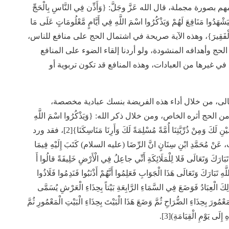
رة مجملة، قال الله عَزَّ وجَلَّ: {وَأَذِّن فِي النَّاسِ بِالْحَجِّ
َشْهَدُوا مَنَافِعَ لَهُمْ وَيَذْكُرُوا اسْمَ اللَّهِ فِي أَيَّامٍ مَّعْلُومَاتٍ عَلَى مَا
ُوا الْبَائِسَ الْفَقِيرَ}، وهذه الآية صريحة في اشتمال الحج على منافع للناس،
فة الحج وأهدافه المنشودة، ولو أردنا إلقاء الضوء على المنافع
 في غيرها من العبادات، وهذه المنافع قد تكون تربوية أو
عالى، من خلال أداء هذه الفريضة بنسك عبادية مخصصة،
ج أثره الخاص، ومن خلال ذكر الله: {وَيَذْكُرُوا اسْمَ اللَّهِ
فِي أَيَّامٍ مَّعْلُومَاتٍ}، وقوله تعالى: {رَبَّنَا وَاجْعَلْنَا مُسْلِمَيْنِ لَكَ وَمِنْ ذُرِّيَّتِنَا أُمَّةً مُسْلِمَةً لَكَ وَأَرِنَا مَنَاسِكَنَا}[2]، فقد ورد
َّدِ ابْنِ سِنَانٍ انَّ الرِّضَا (عليه السلام) كَتَبَ إِلَيْهِ فِيمَا
تَبَارَكَ وَتَعَالَى فَلا لِلْمَلَائِكَةِ أَنِّي جاعِلُ فِي الْأَرْضِ خَلِيفَةً قالُوا أَ
تَبَارَكَ وَتَعَالَى هَذَا الْجَوَابِ فَعَلِمُوا أَنَّهُمْ أَذْنَبُوا فَنَدِمُوا فَلَاذُوا
ذَلِكَ الْعِبَادُ فَوَضَعَ فِي السَّمَاءِ الرَّابِعَةِ بَيْتاً بِحِذَاءِ الْعَرْشِ يُسَمَّى
عْمُورَ بِحِذَاءِ الضُّرَاحِ ثُمَّ وَضَعَ هَذَا الْبَيْتَ بِحِذَاءِ الْبَيْتِ الْمَعْمُورِ ثُمَّ
لَى يَوْمِ الْقِيَامَةِ)[3].