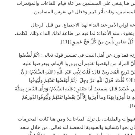
ْحَجِّ الْأَكْبَرِ أَنَّ اللَّهَ بَرِيءٌ مِنَ الْمُشْرِكِينَ}[10]، ومن هنا ينبغي على المسلمين مراعاة قيام اللقاءات والمؤتمرات
للمسلمين، وذات أثر كبير وفعال في نفوس المسلمين.
عة لولي الأمر عند النداء لهذا الاجتماع، من قبل الرجال
يتخوف منه الأعداء؛ لما فيه من طاعة لذلك النداء وتلك الكلمة،
ِّ ضَامِرٍ يَأْتِينَ مِنْ كُلِّ فَجٍّ عَمِيقٍ}[11].
 فقد ورد عن أهل البيت في تفسير قوله تعالى: {ثُمَّ لْيَقْضُوا
هُمْ وَلْيُوفُوا نُذُورَهُمْ وَلْيَطَّوَّفُوا بِالْبَيْتِ الْعَتِيقِ}[12]، أنَّ المراد من ليقضوا تفثهم أن يزوروا الإمام، ويعرضوا عليه
الْمُحَارِبِيِّ قَالَ: قُلْتُ لِأَبِي عَبْدِ اللَّهِ (عَلَيْهِ السَّلَامُ): (إِنَّ
 ذَاكَ؟ قُلْتُ: قَوْلَ اللَّهِ عَزَّ وَجِلَ: {ثُمَّ لْيَقْضُوا تَفَثَهُمْ وَلْيُوفُوا
 لْيَقْضُوا تَفَثَهُمْ لِقَاءُ الامام)[13]، وعَنْ أَبِي عُبَيْدَةَ قَالَ: سَمِعْتُ أَبَا جَعْفَرٍ (عَلَيْهِ السَّلَامُ) وَرَأْى النَّاسَ بِمَكَّةَ
مَا أُمِرُوا بِهَذَا وَما أُمِرُوا إِلاَّ أَنْ يَقْضُوا تَفَثَهُمْ وَلْيُوفُوا نُذُورَهُمْ
لشهوات والملذات، بل ترك المباحات؛ ومن هنا كانت المحرمات
ان نحو الإنسانية والعبودية المحضة لله تعالى، من خلال منعه