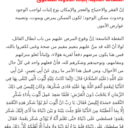
إنّ الفقر والاحتياج والعجز والإمكان نوع إثبات لواجب الوجود
وحدوث ممكن الوجود؛ لكون الممكن يمرض ويموت، وتصيبه
عوارض الأمور.
النقطة التاسعة:
إنَّ وقوع المرض عليهم من باب ابطال القائل،
لولا أنّ الله قد منَّ عليهم بنعيم مقيم من صحة وغنى لكفروا بالله،
فمن هنا يكون مرضهم دفعاً لفرية هؤلاء، وإثباتاً لعلو منزلتهم
ومقامهم، وتوحيدهم وشكرهم لله، فأنَّ فعلهم واحد في كلِّ حال
من الأحوال، ومن قبيل هذا الأمر ما روي عَنْ أَبِي بَصِيرٍ، عَنْ أَبِي
عَبْدِ اللَّهِ (عَلَيْهِ السَّلَامُ) قَالَ: (إِنَّمَا كَانَتْ بَلِيَّةٍ أَيُّوبَ الَّتِي ابْتَلَى بِهَا فِي
الدُّنْيَا لِنِعْمَةٍ أَنْعَمَ اللَّهُ بِهَا عَلَيْهِ فَادَى شُكْرَهَا، وَكَانَ إِبْلِيسُ فِي ذَلِكَ
الزَّمَانِ لَا يَحْجُبُ دُونَ الْعَرْشِ؛ فَلَمَّا صَعِدَ عَمِلَ أَيُّوبَ بِأَدَاءِ شُكْرِ
النِّعْمَةِ حَسَدَهُ إِبْلِيسُ فَقَالَ: يَا رَبِّ انَّ أَيُّوبَ لَمْ يُؤَدِّ شَكَرَ هَذِهِ النِّعْمَةِ
إِلَّا بِمَا أَعْطَيْتَهُ مِنَ الدُّنْيَا فَلَوْ حِلْتَ بَيْنَهُ وَ بَيْنَ دُنْيَاهُ مَا أَدَّى إِلَيْكَ شَكَرَ
نِعْمَةٍ؛ فسلطني عَلَى دُنْيَاهُ حَتَّى تَعْلَمَ أَنَّهُ لَا يُؤَدِّي شَكَرَ نِعْمَةً: فَقَالَ
قَدْ سلطتك عَلَى دُنْيَاهُ فَلَمْ يَدْعُ لَهُ دُنْيَا وَلَا وَلَداً إِلَّا أَهْلَكَهُ كُلُّ ذَلِكَ وَهُوَ