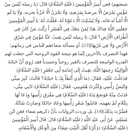
شيعتهم) فَعن أَمِيرُ الْمُؤْمِنِينَ (عَلَيْهِ السَّلَامُ) قَالَ: (يا رميله لَيْسَ مِنْ
مُؤْمِنٍ يَمْرَضُ الَّا مرضنا بِمَرَضِهِ، وَلَا يَحْزَنُ الَّا حُزْناً بحزنه، وَلَا يَدْعُو
الَّا أَمْناً لدعائه، وَلَا يُسْكِتُ الَّا دَعَوْنَا لَهُ، فَقُلْتُ لَهُ: يَا أَمِيرَ الْمُؤْمِنِينَ
جَعَلَنِيَ اللَّهُ فِدَاكَ هَذَا لِمَنْ مَعَكَ فِي الْقَصْرِ أَ رَأَيْتَ مَنْ كَانَ فِي
أَطْرَافِ الْأَرْضِ؟ قَالَ: يَا رميله لَيْسَ يَغِيبُ عَنَّا مُؤْمِنُ فِي شَرْقِ
الْأَرْضِ وَلَا فِي غَرْبِهَا)[13]، أو مسألة شفاءهم للناس في زمانهم؛
فهذا التصرف بالأخرين إنّما هو نتيجة القوة الروحية التي جعلت لهم
القدرة الواسعة للتصرف بالغير روحياً وجسدياً فقد رُوِيَ أَنَّ حَبَابَةَ
الْوَالِبِيَّةَ رَحِمَهَا اللَّهُ، بَقِيتُ إِلَى إِمَامَةِ أَبِي جَعْفَرٍ (عَلَيْهِ السَّلَامُ)
فَدَخَلْتُ عَلَيْهِ‏، فَقَالَ: (مَا الَّذِي أَبْطَأَ بِكَ يَا حَبَابَةُ؟ قَالَتْ: كَبِرَ سِنِّي
وَابْيَضَّ رَأْسِي وَكَثُرَتْ هُمُومِي، فَقَالَ (عَلَيْهِ السَّلَامُ): ادْنِي مِنِّي،
فَدَنَتْ مِنْهُ فَوَضَعَ يَدَهُ (عَلَيْهِ السَّلَامُ) فِي مَفْرَقِ رَأْسِهَا وَدَعَا لَهَا
بِكَلَامٍ لَمْ نفهمه، فَاسْوَدَّ شَعْرِ رَأْسِهَا وَعَادَ حالكا وَصَارَتْ شَابَّةً،
فَسَّرْتَ بِذَلِكَ)[14]، بل وردت الروايات بأنَّ ذكرهم شفاء فعَنِ ابْنِ
مُسْلِمٍ، عَنْ أَبِي عَبْدِ اللَّهِ (عَلَيْهِ السَّلَامُ) قَالَ: قَالَ أَمِيرَ الْمُؤْمِنِينَ
(عَلَيْهِ السَّلَامُ): (ذِكْرُنَا أَهْلَ الْبَيْتِ شِفَاءُ مِنَ الْوَعْكِ وَالْأَسْقَامِ،