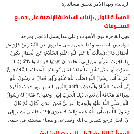
الربانية، وبهذا الأمر تتحقق مسألتان:
المسألة الأولى: إثبات السلطنة الإلهية على جميع
المخلوقات
فهي القاهرة فوق الأسباب وعلى هذا يحمل الإعجاز بخرقه
لنواميس الطبيعة، وكذا يحمل معنى ما روي عن النَّضْر بْنُ قِرْوَاشِ
الْجَمَّال قَالَ: (سَأَلْتُ أَبَا عَبْدِ اللَّهِ (عَلَيْهِ السَّلَامُ) عَنِ الْجِمَالِ يَكُونُ
بِهَا الْجَرَبُ أَعْزِلُهَا مِنْ إِبِلِي مَخَافَةَ أَنْ يُعْدِيَهَا جَرَبُهَا، وَالدَّابَّةُ رُبَّمَا
صَفَرْتُ لَهَا حَتَّى تَشْرَبَ الْمَاءَ؟ فَقَالَ أَبُو عَبْدِ اللَّهِ(عَلَيْهِ السَّلَامُ): إِنَّ
أَعْرَابِيّاً أَتَى رَسُولَ اللَّهِ (صَلَّى اللَّهُ عَلَيْهِ وَآلِهِ) فَقَالَ: يَا رَسُولَ اللَّهِ
إِنِّي أُصِيبُ الشَّاةَ وَالْبَقَرَةَ وَالنَّاقَةَ بِالثَّمَنِ الْيَسِيرِ وَبِهَا جَرَبُ فَأَكْرَهُ
شِرَاءَهَا مَخَافَةَ أَنْ يُعْدِيَ ذَلِكَ الْجَرَبُ إِبِلِي وَغَنَمِي؟ فَقَالَ لَهُ رَسُولُ
اللَّهِ (صَلَّى اللَّهُ عَلَيْهِ وَآلِهِ): يَا أَعْرَابِيُّ فَمَنْ أَعْدَى الْأَوَّلَ، ثُمَّ قَالَ
رَسُولُ اللَّهِ (صَلَّى اللَّهُ عَلَيْهِ وَآلِهِ): لَا عَدْوَى)[19]، فالنبي يشير إلى
أنّ العلل ترجع لتقديرات الله وقضاءه، وإمضاء مشيئته في خلقه.
المسألة الثانية: إثبات الحدوث للمخلوق