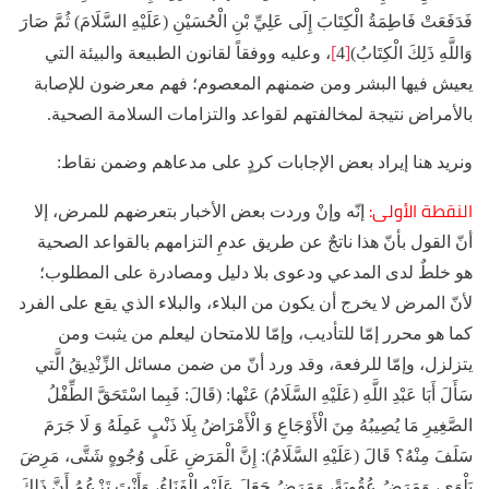
فَدَفَعَتْ فَاطِمَةُ الْكِتَابَ إِلَى عَلِيِّ بْنِ الْحُسَيْنِ (عَلَيْهِ السَّلَامَ) ثُمَّ صَارَ
]
[
وَاللَّهِ ذَلِكَ الْكِتَابُ)
4
، وعليه ووفقاً لقانون الطبيعة والبيئة التي
يعيش فيها البشر ومن ضمنهم المعصوم؛ فهم معرضون للإصابة
بالأمراض نتيجة لمخالفتهم لقواعد والتزامات السلامة الصحية.
ونريد هنا إيراد بعض الإجابات كردٍ على مدعاهم وضمن نقاط:
النقطة الأولى:
إنّه وإنْ وردت بعض الأخبار بتعرضهم للمرض، إلا
أنّ القول بأنّ هذا ناتجٌ عن طريق عدمِ التزامهم بالقواعد الصحية
هو خلطٌ لدى المدعي ودعوى بلا دليل ومصادرة على المطلوب؛
لأنّ المرض لا يخرج أن يكون من البلاء، والبلاء الذي يقع على الفرد
كما هو محرر إمّا للتأديب، وإمّا للامتحان ليعلم من يثبت ومن
يتزلزل، وإمّا للرفعة، وقد ورد أنّ من ضمن مسائل الزِّنْدِيقُ الَّتي
سَأَلَ أَبَا عَبْدِ اللَّهِ (عَلَيْهِ السَّلَامُ) عَنْها: (قَالَ: فَبِما اسْتَحَقَّ الطِّفْلُ
الصَّغِيرِ مَا يُصِيبُهُ مِنَ الْأَوْجَاعِ وَ الْأَمْرَاضُ بِلَا ذَنْبٍ عَمِلَهُ وَ لَا جَرَمَ
سَلَفَ مِنْهُ؟ قَالَ (عَلَيْهِ السَّلَامُ): إِنَّ الْمَرَضِ عَلَى وُجُوهٍ شَتَّى، مَرِضَ
بَلْوَى، وَمَرَضُ عُقُوبَةً، وَمَرَضُ جَعَلَ عَلَيْهِ الْفَنَاءُ، وَأَنْتَ تَزْعُمُ أَنَّ ذَلِكَ