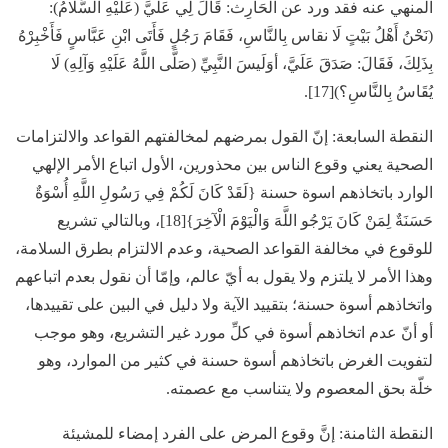
المنهي عنه فقد ورد عن الْحَارِث: قَالَ لِي عَلَيَّ (عَلَيْهِ السَّلَامُ):
(نَحْنُ أَهْلُ بَيْتٍ لَا نقاس بِالنَّاسِ، فَقَامَ رَجُلٍ فَأَتَى ابْنِ عَبَّاسٍ فَأَخْبِرْهُ
بِذَلِكَ، فَقَالَ: صَدَقَ عَلَيَّ، أوَلَيسَ النَّبِيِّ (صَلَّى اللَّهُ عَلَيْهِ وَآلِهِ) لَا
يُقَاسُ بِالنَّاسِ؟)[17].
النقطة السابعة:
إنّ القول بمرضهم لمخالفتهم القواعد والالتزامات
الصحية يعني وقوع الناس بين محذورين، الأول اتباع الأمر الإلهي
الوارد باتخاذهم اسوة حسنة {لَقَدْ كَانَ لَكُمْ فِي رَسُولِ اللَّهِ أُسْوَةٌ
حَسَنَةٌ لِمَنْ كَانَ يَرْجُو اللَّهَ وَالْيَوْمَ الْآخِرَ}[18]، وبالتالي تشريع
للوقوع في مخالفة القواعد الصحية، وعدم الالتزام بطرق السلامة،
وهذا الأمر لا يلتزم ولا يقول به أيّ عالم، وإمّا أن نقول بعدم اتباعهم
واتخاذهم أسوة حسنة؛ بتقييد الآية ولا دليل في البين على تقييدها،
أو أنّ عدم اتخاذهم أسوة في كلِّ مورد غير التشريع، وهو موجب
لتفويت الغرض باتخاذهم أسوة حسنة في كثير من الموارد، وهو
خلّة بحق المعصوم ولا يتناسب مع عصمته.
النقطة الثامنة:
إنَّ وقوع المرض على الفرد إمضاء للمشيئة