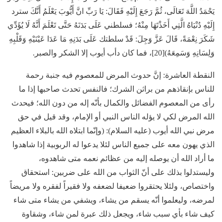
يَحْمَدُ اللَّهَ تَعَالَى، ثُمَّ رَجَعَ إِلَيْهِ فَقَالَ: يَا رَبِّ انَّ أَيُّوبَ يَعْلَمُ أَنَّكَ سترد
إِلَيْهِ دُنْيَاهُ الَّتِي أَخَذْتَهَا مِنْهُ؛ فسلطني عَلَى بَدَنَهُ حَتَّى تَعْلَمَ أَنَّهُ لَا يُؤَدِّي
شَكَرَ نِعْمَةً، قَالَ عَزَّ وَجِلَ: قَدْ سلطتك عَلَى بَدَنِهِ مَا عَدَا عَيْنَيْهِ وَقَلْبِهِ
وَلِسَانِهِ وَسَمِعَهُ)[20]، فما كان دأب أيوب إلا الشكر والصبر.
النقطة العاشرة:
إنَّ حدوث المرض للمعصوم فيه جنبة رحمة
للناس بإنقاذهم من براثن الشرك؛ فالنفس تحدث صاحبها إذا ما
رأى من المعصوم الفضائل والكمال بأنّه إله من دون الله؛ فيحدث
الله المرض لكي لا يؤله الناس النبي أو الإمام، وقد قيل في حق
مرض نبي الله أيوب (عليه السلام): (وإنّما ابتلاه الله بالبلاء العظيم
الذي يهون معه على جميع الناس لئلا يدعوا له الربوبية إذا شاهدوا
ما أراد الله أن يوصله إليه من عظائم نعمه متى شاهدوه،
وليستدلوا بذلك على أنّ الثواب من الله على ضربين: استحقاق
واختصاص، ولئلا يحتقروا ضعيفا لضعفه ولا فقيراً لفقره ولا مريضاً
لمرضه، وليعلموا أنّه يسقم من يشاء، ويشفي من يشاء متى شاء
كيف شاء بأي سبب شاء، ويجعل ذلك عبرة لمن شاء، وشقاوة