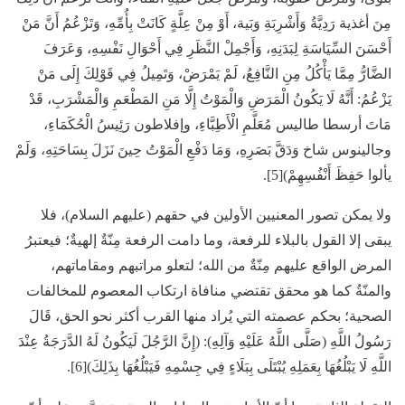
مِنَ أغذية رَدِيَّةُ وَأَشْرِبَةِ وَبَية، أَوْ مِنْ عِلَّةٍ كَانَتْ بِأُمِّهِ، وَتَزْعُمُ أَنَّ مَنْ
أَحْسَنَ السِّيَاسَةِ لِبَدَنِهِ، وَأَجْمِلْ النَّظَرِ فِي أَحْوَالِ نَفْسِهِ، وَعَرَفَ
الضَّارُّ مِمَّا يَأْكُلُ مِنِ النَّافِعُ، لَمْ يَمْرَضْ، وَتَمِيلُ فِي قَوْلِكَ إِلَى مَنْ
يَزْعُمُ: أَنَّهُ لَا يَكُونُ الْمَرَضِ وَالْمَوْتُ إِلَّا مَنِ المَطْعَمِ وَالْمَشْرَبِ، قَدْ
مَاتَ أرسطا طاليس مُعَلَّمِ الْأَطِبَّاءِ، وإفلاطون رَئِيسُ الْحُكَمَاءِ،
وجالينوس شاخ وَدَقَّ بَصَرِهِ، وَمَا دَفْعِ الْمَوْتُ حِينَ نَزَلَ بِسَاحَتِهِ، وَلَمْ
يألوا حَفِظَ أَنْفُسِهِمْ)[5].
ولا يمكن تصور المعنيين الأولين في حقهم (عليهم السلام)، فلا
يبقى إلا القول بالبلاء للرفعة، وما دامت الرفعة مِنّةٌ إلهيةٌ؛ فيعتبرُ
المرض الواقع عليهم مِنّةٌ من الله؛ لتعلو مراتبهم ومقاماتهم،
والمنّةُ كما هو محقق تقتضي منافاة ارتكاب المعصوم للمخالفات
الصحية؛ بحكم عصمته التي يُراد منها القرب أكثر نحو الحق، قَالَ
رَسُولُ اللَّهِ (صَلَّى اللَّهُ عَلَيْهِ وَآلِهِ): (إِنَّ الرَّجُلَ لَيَكُونُ لَهُ الدَّرَجَةُ عِنْدَ
اللَّهِ لَا يَبْلُغُهَا بِعَمَلِهِ يُبْتَلَى بِبَلَاءٍ فِي جِسْمِهِ فَيَبْلُغُهَا بِذَلِكَ)[6].