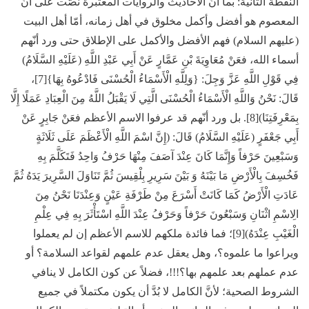
النقطة الثانية:
بما أنّ الأحاديث والروايات المعتبرة نصَّت على أنّ
المعصوم هو أفضل وأكمل مخلوق في أهل زمانه، أمّا أهل البيت
(عليهم السلام) فهم الأفضل والأكمل على الإطلاق حتى ورد أنّهم
أسماء الله، فعَنْ مُعَاوِيَةَ بْنِ عَمَّارٍ عَنْ أَبِي عَبْدِ اللَّهِ (عَلَيْهِ السَّلَامُ)
فِي قَوْلِ اللَّهِ عَزَّ وَجِلَ: {وَلِلَّهِ الْأَسْمَاءُ الْحُسْنَى فَادْعُوهُ بِهَا}[7]،
قَالَ: نَحْنُ وَاللَّهِ الْأَسْمَاءُ الْحُسْنَى الَّتِي لَا يَقْبَلُ اللَّهُ مِنَ الْعِبَادِ عَمَلًا إِلَّا
بِمَعْرِفَتِنَا)[8]. بل ورد أنّهم قد عرفوا الاسم الأعظم فعَنْ جَابِرٍ عَنْ
أَبِي جَعْفَرٍ (عَلَيْهِ السَّلَامُ) قَالَ: (إِنَّ اسْمَ اللَّهِ الْأَعْظَمَ عَلَى ثَلَاثَةٍ
وَسَبْعِينَ حَرْفاً وَإِنَّمَا كَانَ عِنْدَ آصَفَ مِنْهَا حَرْفُ وَاحِدُ فَتَكَلَّمَ بِهِ
فَخُسِفَ بِالْأَرْضِ مَا بَيْنَهُ وَ بَيْنَ سَرِيرِ بِلْقِيسَ ثُمَّ تَنَاوَلَ السَّرِيرَ يَدَهُ ثُمَّ
عَادَتِ الْأَرْضُ كَمَا كَانَتْ أَسْرَعَ مِنْ طَرْفَةِ عَيْنٍ وَعِنْدَنَا نَحْنُ مِنَ
الِاسْمِ اثْنَانِ وَسَبْعُونَ حَرْفاً وَحَرْفُ عِنْدَ اللَّهِ اسْتَأْثَرَ بِهِ فِي عِلْمِ
الْغَيْبِ عِنْدَهُ)[9]؛ فما فائدة ملكهم للاسم الأعظم إن لم يعملوا
ويراعوا ما علموه؟، وهل يعقل عدم علمهم لقواعد السلامة؟ أو
عدم عملهم بعد علمهم بها؟!!!، فضلاً عن كون الكامل لا ينافي
الشروط الصحية؛ لأنَّ الكامل لا بُدَّ أن يكون مكتملاً في جميع