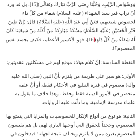
وَوَسْوَاسِ الرَّيْبِ‏، وَحُبُّنَا رِضَى الرَّبِّ تَبَارَكَ وَتَعَالَى)[15]، بل قد ورد
أنّ تراب قبر سيد الشهداء (عليه السلام) شفاء من كلّ داء
لخصوص شيعتهم، فعَنْ أَبِي عَبْدِ اللَّهِ (عَلَيْهِ السَّلَامُ) قَالَ: (إِنَّ طِينَ
قَبْرِ الْحُسَيْنِ (عَلَيْهِ السَّلَامُ) مِسْكَةُ مُبَارَكَةُ مَنْ أَكَلَهُ مِنْ شِيعَتِنَا كَانَ
[
لَهُ شِفَاءُ مِنْ كُلِّ دَاءٍ)
16]، فهو الأكسير الأعظم، فكيف بجسد نفس
المعصوم؟!.
النقطة السادسة:
إنَّ كلام هؤلاء موقع لهم في مشكلتين عقديتين:
الأولى: هو سير على طريقة من يلتزم بأنَّ النبي (صلى الله عليه
وآله) معصوم في فترة التبليغ في الأحكام فقط، أو أنَّ علمه
منحصر في الأمور الدينية فقط وفقط، وهذا خلاف ما يقول به
علماء مدرسة الإمامية، وما دلّت عليه الروايات.
الثانية: هو نوع من أنواع الإنكار للخصوصيات والمزايا التي يتمتع بها
المعصوم، وجحداً للحقوق التي أوجبها الباري لهم، بل هم يقيسون
المعصوم بغيره ممن لا يلتزم ويخالف نتيجة لجهله؛ فيدخلون في