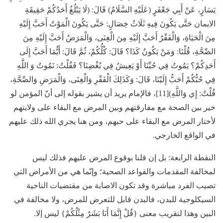
يَسَارٍ، عَنْ أَبِي جَعْفَرٍ (عَلَيْهِ السَّلَامُ) قَالَ: (لَا يَبْلُغُ أَحَدُكُمْ حَقِيقَةِ
الايمان حَتَّى يَكُونَ فِيهِ ثَلَاثُ خِصَالٍ: حَتَّى يَكُونَ الْمَوْتُ أَحَبَّ إِلَيْهِ
مِنَ الْحَيَاةِ، وَالْفَقْرُ أَحَبَّ إِلَيْهِ مِنَ الْغِنَى، وَالْمَرَضُ أَحَبَّ إِلَيْهِ مِنَ
الصِّحَّةِ، قُلْنَا: وَمَنْ يَكُونُ كَذَا؟ قَالَ: كُلُّكُمْ، ثُمَّ قَالَ: أَيُّمَا أَحَبَّ إِلَى
أَحَدِكُمْ؟ يَمُوتُ فِي حُبِّنَا أَوْ يَعِيشُ فِي بُغْضِنَا؟ فَقُلْتُ: نَمُوتُ وَ اللَّهِ
فِي حُبُّكُمْ أَحَبُّ إِلَيْنَا، قَالَ: وَكَذَلِكَ الْفَقْرِ وَالْغِنَى، وَالْمَرَضِ وَالصِّحَّةِ،
قُلْتُ: إِي وَاللَّهِ)[11]، فالإمام يريد أن يشير بقوله إلى أنّ المؤمن لو
خير بين الصحة مع مفارقتهم وبين المرض مع البقاء على ولايتهم
لأختار المرض مع البقاء على حبهم، ومن هنا يجري الله ذلك عليهم
في الواقع الخارجي.
النقطة الرابعة:
بل إن قلنا بوقوع المرض عليهم فذلك ليس
لمخالفة المقدمات والقواعد الصحية؛ وإنّما هي من الأمراض التي
تصيب الفرد مباشرة وقد تكون الاصابة من مقتضيات الناحية
السيكلوجية للبدن، فالبدن قابل للتعرض للمرض، ولا مخالفة في
البين وهذا لتقريب معنى {قُلْ إِنَّمَا أَنَا بَشَرٌ مِثْلُكُمْ} ليس إلا.