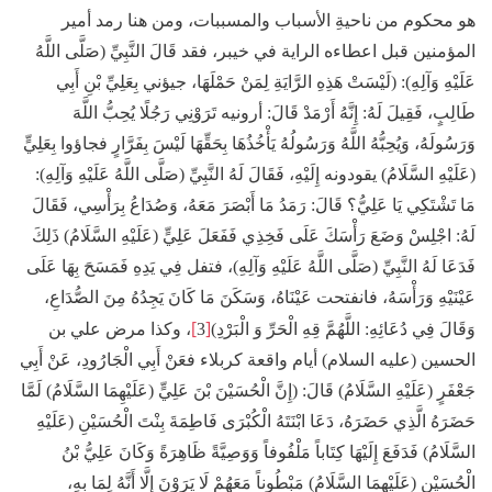
هو محكوم من ناحيةِ الأسباب والمسببات، ومن هنا رمد أمير
المؤمنين قبل اعطاءه الراية في خيبر، فقد قَالَ النَّبِيِّ (صَلَّى اللَّهُ
عَلَيْهِ وَآلِهِ): (لَيْسَتْ هَذِهِ الرَّايَةِ لِمَنْ حَمْلَهَا، جيؤني بِعَلِيِّ بْنِ أَبِي
طَالِبٍ، فَقِيلَ لَهُ: إِنَّهُ أَرْمَدْ قَالَ: أرونيه تَرَوْنِي رَجُلًا يُحِبُّ اللَّهَ
وَرَسُولَهُ، وَيُحِبُّهُ اللَّهُ وَرَسُولُهُ يَأْخُذُهَا بِحَقِّهَا لَيْسَ بِفَرَّارٍ فجاؤوا بِعَلِيٍّ
(عَلَيْهِ السَّلَامُ) يقودونه إِلَيْهِ، فَقَالَ لَهُ النَّبِيِّ (صَلَّى اللَّهُ عَلَيْهِ وَآلِهِ):
مَا تَشْتَكِي يَا عَلِيُّ؟ قَالَ: رَمَدُ مَا أَبْصَرَ مَعَهُ، وَصُدَاعُ بِرَأْسِي، فَقَالَ
لَهُ: اجْلِسْ وَضَعَ رَأْسَكَ عَلَى فَخِذِي فَفَعَلَ عَلِيٍّ (عَلَيْهِ السَّلَامُ) ذَلِكَ
فَدَعَا لَهُ النَّبِيِّ (صَلَّى اللَّهُ عَلَيْهِ وَآلِهِ)، فتفل فِي يَدِهِ فَمَسَحَ بِهَا عَلَى
عَيْنَيْهِ وَرَأْسَهُ، فانفتحت عَيْنَاهُ، وَسَكَنَ مَا كَانَ يَجِدُهُ مِنَ الصُّدَاعِ،
]
[
وَقَالَ فِي دُعَائِهِ: اللَّهُمَّ قِهِ الْحَرِّ وَ الْبَرْدِ)
3
، وكذا مرض علي بن
الحسين (عليه السلام) أيام واقعة كربلاء فعَنْ أَبِي الْجَارُودِ، عَنْ أَبِي
جَعْفَرٍ (عَلَيْهِ السَّلَامُ) قَالَ: (إِنَّ الْحُسَيْنَ بْنَ عَلِيٍّ (عَلَيْهِمَا السَّلَامُ) لَمَّا
حَضَرَهُ الَّذِي حَضَرَهُ، دَعَا ابْنَتَهُ الْكُبْرَى فَاطِمَةَ بِنْتَ الْحُسَيْنِ (عَلَيْهِ
السَّلَامُ) فَدَفَعَ إِلَيْهَا كِتَاباً مَلْفُوفاً وَوَصِيَّةً ظَاهِرَةً وَكَانَ عَلِيُّ بْنُ
الْحُسَيْنِ (عَلَيْهِمَا السَّلَامُ) مَبْطُوناً مَعَهُمْ لَا يَرَوْنَ إِلَّا أَنَّهُ لِمَا بِهِ،