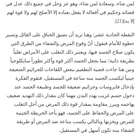
لمن شاء، وسعادة لمن شاء، وهو عز وجل في جميع ذلك عدل في
قضائه وحكيم في أفعاله لا يفعل بعباده إلا الأصلح لهم ولا قوة لهم
إلا به)[21].
النقطة الحادية عشر: وهنا نريد أن نضيق الخناق على القائل ونسير
خطوة للأمام فنقول: أنّ وقوع المرض والشفاء من الطرق التي
يكون صلاح الجسد فيها، ويعتبر ذلك التغلب على الأمراض تغلباً
بطريقة ذاتية؛ مما يجعل الجسد أكثر قوة وأكثر تطوراً سايكلوجياً
ومن هنا جاءت قضية التطعيم ببعض اللقاحات للجراثيم الضعيفة
جينياً ليكسب الجسد منه مناعة في المستقبل، فتقوم الفكرة
بإدخال فايروسات وجراثيم ضعيفة للجسد وطبيعة الجسد عند
دخول جسم غريب يهدد البدن مهما كان مقدار ذلك التهديد ضعيف
يهاجمه ويبرز مقاومة بمقدار قوة ذلك المرض من أجل التغلب
على المرض والحفاظ على الجسد، فهو يأخذ الخريطة الجينية
للمرض ويخزنها وبالتالي يكسب مناعة ضد المرض أو طريقة
الشفاء منه تكون أسهل في المستقبل.