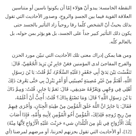
النقطة الخامسة:
يبدو أنّ هؤلاء إمّا أن يكونوا ناسين أو متناسين
العلاقة القوية فيما بين الجسدِ والروحِ، وصدور الأحاديث التي تقول
بذلك بحيثُ أنّ الشخص كلّما رقا روحياً زاد التأثير بالجسد حتى
يكون ذلك التأثير كبير جداً على الجسد، بل هو يؤثر بمن حوله، بل
بالعالم كلّه.
ومن هنا يمكن إدراك معنى تلك الأحاديث التي تبيّن مورد الحزن
والفرح المفاجئ لدى المؤمنين فعَنْ جَابِرِ بْنِ يَزِيدَ الْجُعْفِيِّ، قَالَ:
تَنَفَّسْتَ بَيْنَ يَدَيْ أَبِي جَعْفَرٍ (عَلَيْهِ السَّلَامُ)، ثُمَّ قُلتُ: يَا بْنَ رَسوُلِ
اللَّهِ، أَهْتَمُّ مِنْ غَيْرِ مُصِيبَةٍ تُصِيبُنِي أَوْ أَمْرٍ يَنْزِلُ بِي حَتَّى يَعْرِفَ ذَلِكَ
أَهْلِي فِي وَجْهِي وَيَعْرِّفَهُ صَدِيقِي، قَالَ: نَعَمْ يَا جَابِرٍ، قُلتُ: وَمِمَّ ذَاكَ
يَا بْنَ رَسوُلِ اللَّهِ؟ قَالَ: وَمَا تَصْنَعُ بِذَاكَ؟ قُلتُ: أُحِبُّ أَنْ أَعْلَمُهُ،
فَقَالَ: يَا جَابِرُ انَّ اللَّهَ خَلَقَ الْمُؤْمِنَ مِنْ طِينَةِ الْجِنَانِ، وَأَجْرَى فِيهِمْ
مِنْ رِيحِ رُوحِهِ فَلِذَلِكَ، الْمُؤْمِنُ أَخُو الْمُؤْمِنِ لِأَبِيهِ وَأُمِّهِ، فَإِذَا أَصَابَ
تِلْكَ الْأَرْوَاحِ فِي بَلَدٍ مِنَ الْبُلْدَانِ شيء حَزِنْتَ عَلَيْهِ الْأَرْوَاحِ لِأَنَّهَا مِنْهُ)
[12]، أو الأحاديث التي تقول بحزنهم لحزننا، أو مرضهم لمرضنا (أي