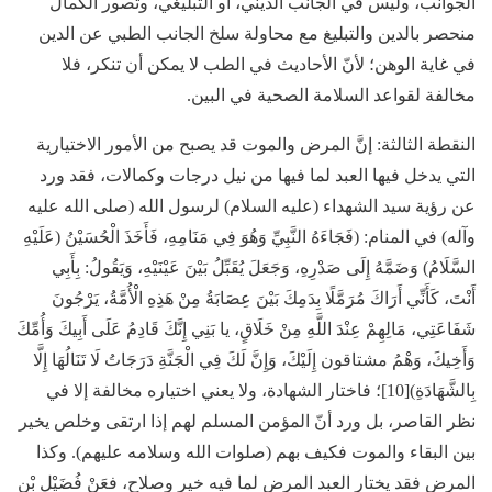
الجوانب، وليس في الجانب الديني، أو التبليغي، وتصور الكمال
منحصر بالدين والتبليغ مع محاولة سلخ الجانب الطبي عن الدين
في غاية الوهن؛ لأنّ الأحاديث في الطب لا يمكن أن تنكر، فلا
مخالفة لقواعد السلامة الصحية في البين.
النقطة الثالثة:
إنَّ المرض والموت قد يصبح من الأمور الاختيارية
التي يدخل فيها العبد لما فيها من نيل درجات وكمالات، فقد ورد
عن رؤية سيد الشهداء (عليه السلام) لرسول الله (صلى الله عليه
وآله) في المنام: (فَجَاءَهُ النَّبِيِّ وَهُوَ فِي مَنَامِهِ، فَأَخَذَ الْحُسَيْنُ (عَلَيْهِ
السَّلَامُ) وَضَمَّهُ إِلَى صَدْرِهِ، وَجَعَلَ يُقَبِّلُ بَيْنَ عَيْنَيْهِ، وَيَقُولُ: بِأَبِي
أَنْتَ، كَأَنِّي أَرَاكَ مُرَمَّلًا بِدَمِكَ بَيْنَ عِصَابَةُ مِنْ هَذِهِ الْأُمَّةُ، يَرْجُونَ
شَفَاعَتِي، مَالِهِمْ عِنْدَ اللَّهِ مِنْ خَلَاقٍ، يا بَنِي إِنَّكَ قَادِمُ عَلَى أَبِيكَ وَأُمِّكَ
وَأَخِيكَ، وَهْمُ مشتاقون إِلَيْكَ، وَإِنَّ لَكَ فِي الْجَنَّةِ دَرَجَاتُ لَا تَنَالُهَا إِلَّا
بِالشَّهَادَةِ)[10]؛ فاختار الشهادة، ولا يعني اختياره مخالفة إلا في
نظر القاصر، بل ورد أنّ المؤمن المسلم لهم إذا ارتقى وخلص يخير
بين البقاء والموت فكيف بهم (صلوات الله وسلامه عليهم). وكذا
المرض فقد يختار العبد المرض لما فيه خير وصلاح، فعَنْ فُضَيْلِ بْنِ