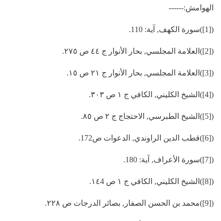
الهوامش:------
([1])سورة الكهف, آية: 110.
([2])العلامة المجلسي, بحار الأنوار ج ٤٤ ص ٢٧٥.
([3])العلامة المجلسي, بحار الأنوار ج ٢١ ص ١٥.
([4])الشيخ الكليني, الكافي ج ١ ص ٣٠٣.
([5])الشيخ الطبرسي, الاحتجاج ج ٢ ص ٨٥.
([6])قطب الدين الراوندي, الدعوات ص172.
([7])سورة الأعراف, آية: 180.
([8])الشيخ الكليني, الكافي ج ١ ص ١٤4.
([9])محمد بن الحسن الصفار, بصائر الدرجات ص ٢٢٨.