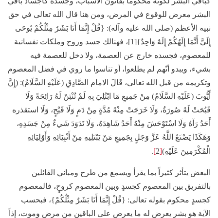
كباقي البشر لكونه محكوماً بقانون الأسباب، وجسده كأجساد باقي
البشر معرض للوقوع في المرض، ومن هنا قال الله تعالى في حق
نبيه الأعظم (صلى الله عليه وآله): {قُلْ إِنَّمَا أَنَا بَشَرٌ مِثْلُكُمْ يُوحَى
إِلَيَّ أَنَّمَا إِلَهُكُمْ إِلَهٌ وَاحِدٌ}[1]، فهنالك جسد وروح وملكات نفسانية
للمعصوم، فجسده خارج عن العصمة، ولا دخل للعصمة فيه
بشيء، ويبدو أنّهم لم يطلعوا، أو تناسوا ما روي في فضل المعصوم
وتكريمه من قبل الله تعالى، قَالَ الامام الصَّادِقِ (عَلَيْهِ السَّلَامُ): (إِنَّ
أَيُّوبَ (عَلَيْهِ السَّلَامُ) مِنْ جَمِيعِ مَا ابْتُلِيَ بِهِ لَمْ تُنْتِنْ لَهُ رَائِحَةً وَلَا
قَبُحَتْ لَهُ صُورَةُ، وَلَا خَرَجَتْ مِنْهُ مُدَّةٍ مِنْ دَمٍ وَلَا قَيْحٍ، وَلَا استقذره
أَحَدُ رَآهُ وَلَا اسْتَوْحَشَ مِنْهُ أَحَدُ شَاهِدَهُ، وَلَا تَدَوَدَ شَيءٌ مِنْ جَسَدِهِ،
وَهَكَذَا يَصْنَعُ اللَّهُ عَزَّ وَجَلٍ بِجَمِيعِ مَنْ يَبْتَلِيهِ مِنْ أَنْبِيَائِهِ وَأَوْلِيَائِهِ
]
[
الْمُكْرَمِينَ عَلَيْهِ)
2
‏.
البعض يتأثر كثيراً بما يقرأ ويسمع من طرح ومباني القائلين
بالتفريق بين المعصوم كجسدٍ وبين المعصوم كروحٍ، فالمعصوم
كجسدٍ محكوم بقوله تعالى: {قُلْ إِنَّمَا أَنَا بَشَرٌ مِثْلُكُمْ}، فبحسب
الآية هو بشر يعرض له ما يعرض على الباقين من مرض وموت، إذاً