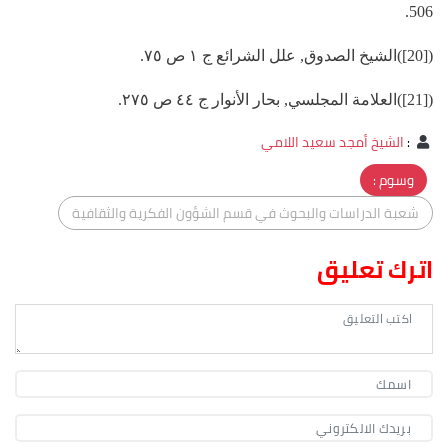
506.
([20])الشيخ الصدوق, علل الشرائع ج ١ ص ٧٥.
([21])العلامة المجلسي, بحار الأنوار ج ٤٤ ص ٢٧٥.
:
الشيخ أمجد سعيد اللامي
وسوم :
شعبة الدراسات والبحوث في قسم الشؤون الفكرية والثقافية
اترك تعليق