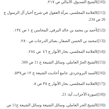
([10])الشيخ الصدوق, الأمالي ص ٢١٧.
([11])العلامة المجلسي, مرآة العقول في شرح أخبار آل الرسول ج
26 ص 234.
([12])أحمد بن محمد بن خالد البرقي, المحاسن ج ١ ص ١٣٤.
([13])محمد بن الحسن الصفار, بصائر الدرجات ص ٢٨٠.
([14])العلامة المجلسي, بحار الأنوار ج ٤٦ ص ٢٨٤.
([15])الشيخ الحرّ العاملي, وسائل الشيعة ج 11 ص 569.
([16])السيد البروجردي, جامع أحاديث الشيعة ج ١٢ ص٥٣٧.
([17])العلامة المجلسي, بحار الأنوار ج ٣٨ ص ٨.
([18])سورة الأحزاب, آية: 21.
([19])الشيخ الحر العاملي, وسائل الشيعة وسائل الشيعة ج11 ص