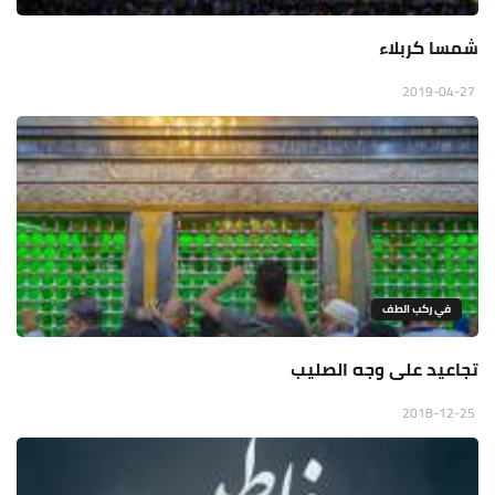
شمسا كربلاء
2019-04-27
في ركب الطف
تجاعيد على وجه الصليب
2018-12-25