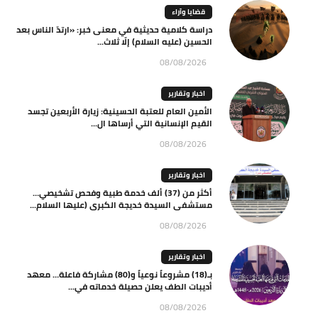
قضايا وآراء
دراسة كلامية حديثية في معنى خبر: «ارتدّ الناس بعد
الحسين (عليه السلام) إلّا ثلاث...
08/08/2026
اخبار وتقارير
الأمين العام للعتبة الحسينية: زيارة الأربعين تجسد
القيم الإنسانية التي أرساها ال...
08/08/2026
اخبار وتقارير
أكثر من (37) ألف خدمة طبية وفحص تشخيصي…
مستشفى السيدة خديجة الكبرى (عليها السلام...
08/08/2026
اخبار وتقارير
بـ(18) مشروعاً نوعياً و(80) مشاركة فاعلة… معهد
أديبات الطف يعلن حصيلة خدماته في...
08/08/2026