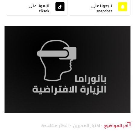
تابعونا على
تابعونا على
tikTok
snapchat
آخر المواضيع
اختيار المحررين
الاكثر مشاهدة