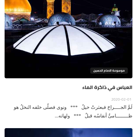
موسوعة الامام الحسين
العباس في ذاكرة الماء
2020-02-01
لَمَّ الجــــراحَ فبعثرتْ خيلُ *** ونوى فصلّى خلفه النخلُ هو
ظــــــــامئٌ أنفاسُه قبلٌ *** ولهاته...