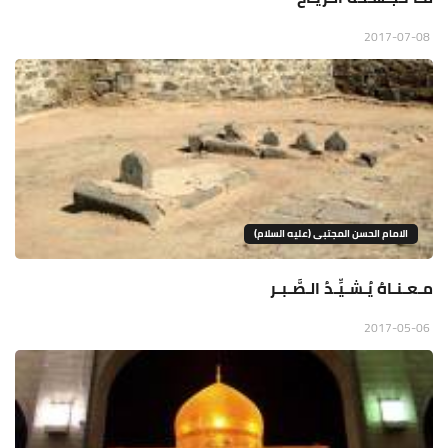
2017-07-08
الامام الحسن المجتبى (عليه السلام)
مـعـنـاهُ يُـشـيِّـدُ الـصَّـبـر
2017-05-06