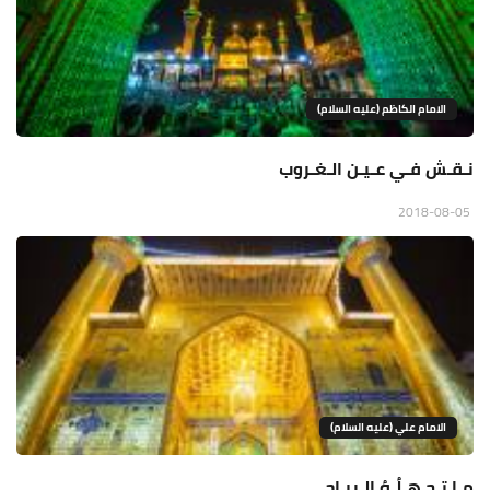
الامام الكاظم (عليه السلام)
نـقـش فـي عـيـن الـغـروب
2018-08-05
الامام علي (عليه السلام)
مـا تـجـهـلُـهُ الـريـاح