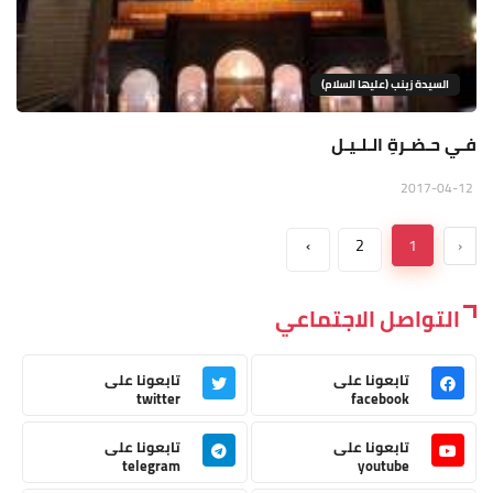
السيدة زينب (عليها السلام)
فـي حـضـرةِ الـلـيـل
2017-04-12
›
2
1
‹
التواصل الاجتماعي
تابعونا على
تابعونا على
twitter
facebook
تابعونا على
تابعونا على
telegram
youtube