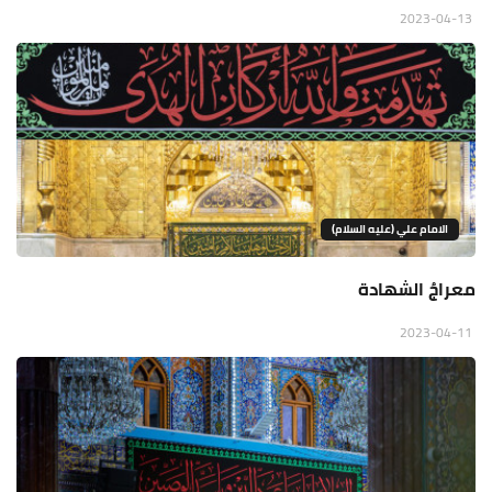
2023-04-13
الامام علي (عليه السلام)
معراجُ الشهادة
2023-04-11