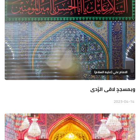
الامام علي (عليه السلام)
وبمسجدٍ لاقى الرّدى
2023-04-14