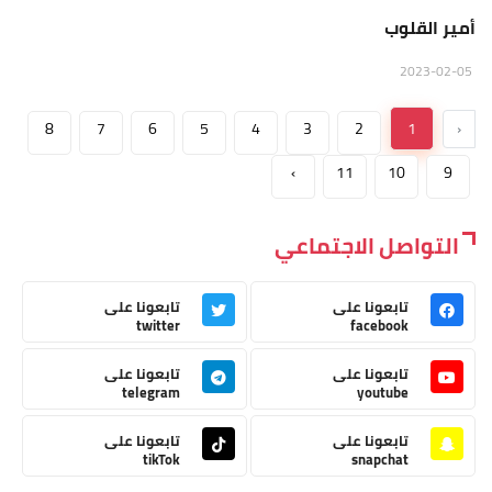
أمير القلوب
2023-02-05
8
7
6
5
4
3
2
1
‹
›
11
10
9
التواصل الاجتماعي
تابعونا على
تابعونا على
twitter
facebook
تابعونا على
تابعونا على
telegram
youtube
تابعونا على
تابعونا على
tikTok
snapchat