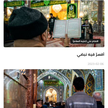
الامام علي (عليه السلام)
أفسرُ فيه نبضي
2023-02-06