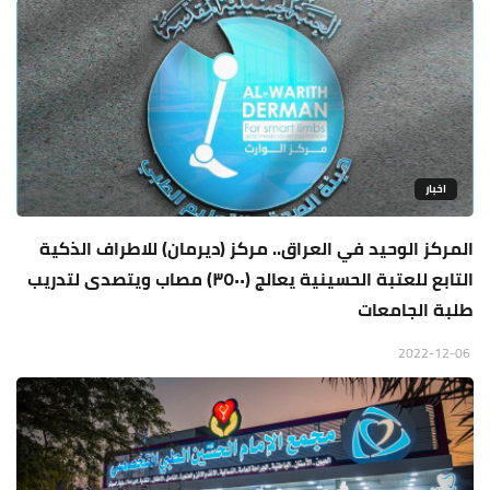
اخبار
المركز الوحيد في العراق.. مركز (ديرمان) للاطراف الذكية
التابع للعتبة الحسينية يعالج (٣٥٠٠) مصاب ويتصدى لتدريب
طلبة الجامعات
2022-12-06