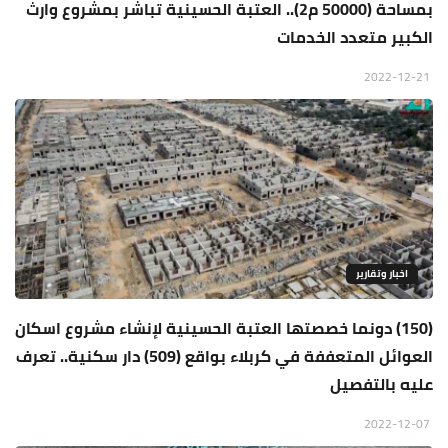
بمساحة (50000 م2).. العتبة الحسينية تباشر بمشروع وارث
الكبير متعدد الخدمات
2022-12-21
اخبار وتقارير
(150) دونما خصصتها العتبة الحسينية لإنشاء مشروع اسكان
العوائل المتعففة في كربلاء بواقع (509) دار سكنية.. تعرف
عليه بالتفصيل
2022-12-07