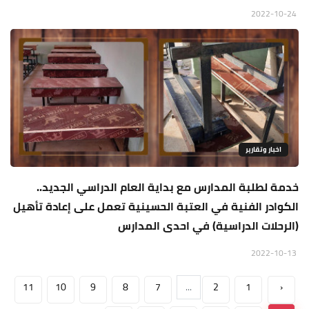
2022-10-24
اخبار وتقارير
خدمة لطلبة المدارس مع بداية العام الدراسي الجديد..
الكوادر الفنية في العتبة الحسينية تعمل على إعادة تأهيل
(الرحلات الدراسية) في احدى المدارس
2022-10-13
11
10
9
8
7
...
2
1
‹