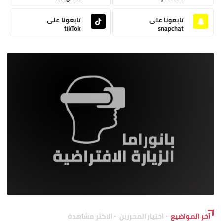
تابعونا على
تابعونا على
tikTok
snapchat
آخر المواضيع
اختيار المحررين
الاكثر مشاهدة