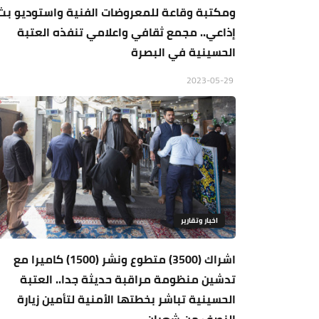
ومكتبة وقاعة للمعروضات الفنية واستوديو بث
إذاعي.. مجمع ثقافي واعلامي تنفذه العتبة
الحسينية في البصرة
2023-05-29
اخبار وتقارير
اشراك (3500) متطوع ونشر (1500) كاميرا مع
تدشين منظومة مراقبة حديثة جدا.. العتبة
الحسينية تباشر بخطتها الأمنية لتأمين زيارة