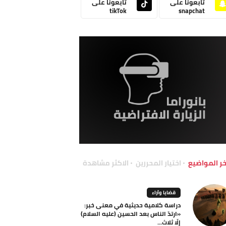
تابعونا على
تابعونا على
tikTok
snapchat
خر المواضيع
اختيار المحررين
الاكثر مشاهدة
قضايا وآراء
دراسة كلامية حديثية في معنى خبر:
«ارتدّ الناس بعد الحسين (عليه السلام)
إلّا ثلاث...