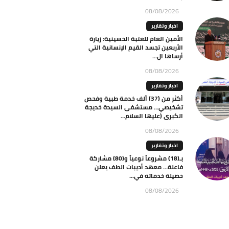
08/08/2026
اخبار وتقارير
الأمين العام للعتبة الحسينية: زيارة
الأربعين تجسد القيم الإنسانية التي
أرساها ال...
08/08/2026
اخبار وتقارير
أكثر من (37) ألف خدمة طبية وفحص
تشخيصي… مستشفى السيدة خديجة
الكبرى (عليها السلام...
08/08/2026
اخبار وتقارير
بـ(18) مشروعاً نوعياً و(80) مشاركة
فاعلة… معهد أديبات الطف يعلن
حصيلة خدماته في...
08/08/2026