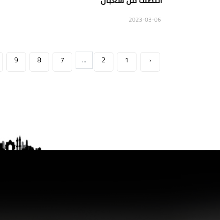
النصف من شعبان
2023-03-06
9
8
7
...
2
1
‹