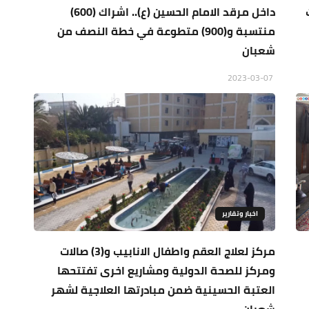
داخل مرقد الامام الحسين (ع).. اشراك (600)
منتسبة و(900) متطوعة في خطة النصف من
شعبان
2023-03-07
اخبار وتقارير
مركز لعلاج العقم واطفال الانابيب و(3) صالات
ومركز للصحة الدولية ومشاريع اخرى تفتتحها
العتبة الحسينية ضمن مبادرتها العلاجية لشهر