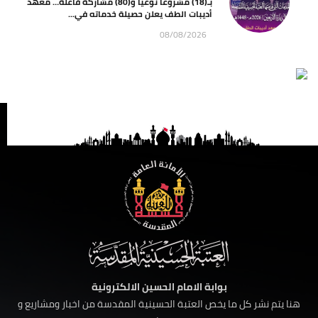
بـ(18) مشروعاً نوعياً و(80) مشاركة فاعلة… معهد
أديبات الطف يعلن حصيلة خدماته في...
08/08/2026
بوابة الامام الحسين الالكترونية
هنا يتم نشر كل ما يخص العتبة الحسينية المقدسة من اخبار ومشاريع و