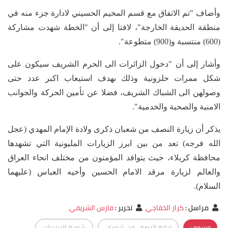
وأضاف "تم الاتفاق مع قسم المخيم الحسيني لادارة جزء منه في
منطقة الحديقة الخارجة"، لافتا إلى أن "الخطة شهدت مشاركة
(600) منتسبة و(900) متطوعة".
وأشار إلى أن "دخول الزائرات الى الحرم الشريف سيكون على
شكل ممرات حلزونية وذلك بهدف استيعاب اكبر عدد حتى
وصولهن الى الشباك الشريف، فضلا عن تأمين الحركة والجوانب
الامنية والصحية والخدمية".
يذكر أن زيارة النصف من شعبان ذكرى ولادة الإمام المهدي (عجل
الله فرجه) تعد من بين ابرز الزيارات المليونية التي تشهدها
محافظة كربلاء، حيث يتوافد المؤمنون من مختلف انحاء العراق
والعالم لزيارة مرقد الامام الحسين وأخيه العباس (عليهما
السلام).
مراسل
:
كرار الخفاجي
تحرير
:
فارس الشريفي
وسوم :
زيارة النصف من شعبان
شعبة الزينبيات