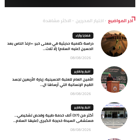
آخر المواضيع
اختيار المحررين
الاكثر مشاهدة
قضايا وآراء
دراسة كلامية حديثية في معنى خبر: «ارتدّ الناس بعد
الحسين (عليه السلام) إلّا ثلاث...
08/08/2026
اخبار وتقارير
الأمين العام للعتبة الحسينية: زيارة الأربعين تجسد
القيم الإنسانية التي أرساها ال...
08/08/2026
اخبار وتقارير
أكثر من (37) ألف خدمة طبية وفحص تشخيصي…
مستشفى السيدة خديجة الكبرى (عليها السلام...
08/08/2026