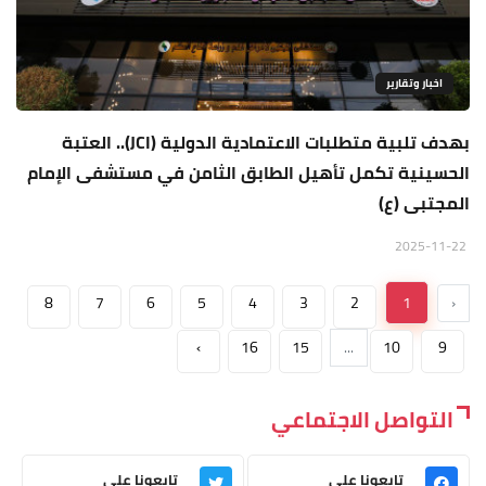
اخبار وتقارير
بهدف تلبية متطلبات الاعتمادية الدولية (JCI).. العتبة
الحسينية تكمل تأهيل الطابق الثامن في مستشفى الإمام
المجتبى (ع)
2025-11-22
8
7
6
5
4
3
2
1
‹
›
16
15
...
10
9
التواصل الاجتماعي
تابعونا على
تابعونا على