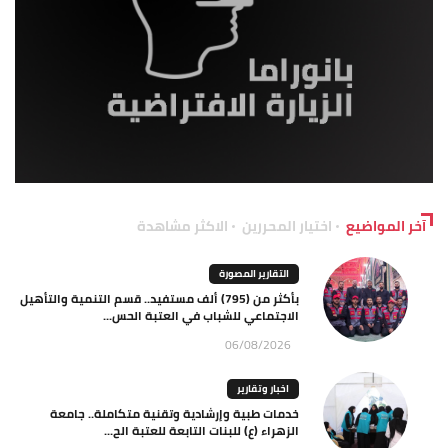
آخر المواضيع
اختيار المحررين
الاكثر مشاهدة
التقارير المصورة
بأكثر من (795) ألف مستفيد.. قسم التنمية والتأهيل
الاجتماعي للشباب في العتبة الحس...
06/08/2026
اخبار وتقارير
خدمات طبية وإرشادية وتقنية متكاملة.. جامعة
الزهراء (ع) للبنات التابعة للعتبة الح...