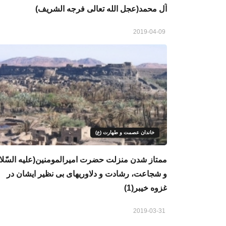
آل محمد(عجل الله تعالی فرجه الشریف)
2019-04-09
خاندان عصمت و طهارت (ع)
ممتاز شدن منزلت حضرت امیرالمومنین(علیه السّلا
و شجاعت، رشادت و دلاوریهای بی نظیر ایشان در
غزوه خیبر(1)
2019-03-31