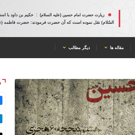
:
حكيم بن داود با اسن
زیارت حضرت امام حسین (علیه السلام)
السّلام) نقل نموده است كه آن حضرت فرمودند: حضرت فاطمه (عليها
مقاله ها
دیگر مطالب
ش