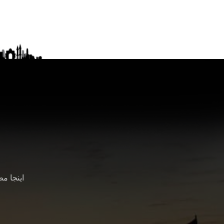
اینجا م