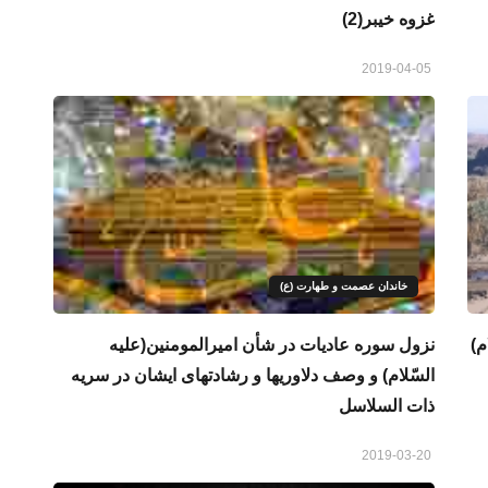
غزوه خیبر(2)
2019-04-05
خاندان عصمت و طهارت (ع)
م)
نزول سوره عادیات در شأن امیرالمومنین(علیه
السّلام) و وصف دلاوریها و رشادتهای ایشان در سریه
ذات السلاسل
2019-03-20