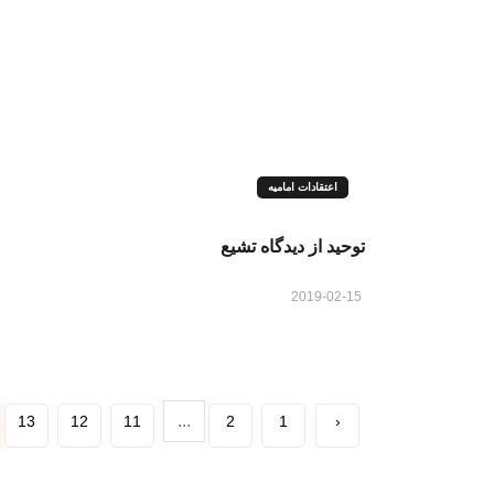
اعتقادات امامیه
توحید از دیدگاه تشیع
2019-02-15
...
13
12
11
2
1
‹