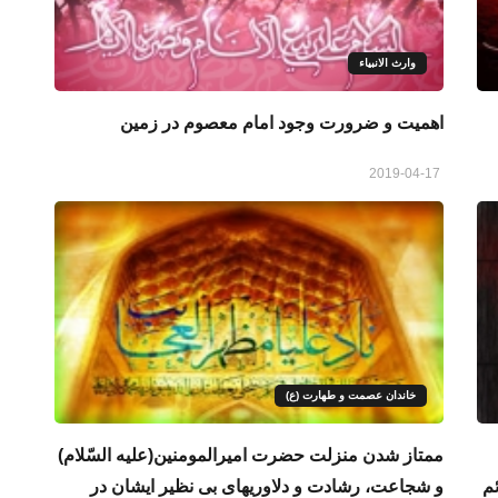
وارث الانبياء
اهمیت و ضرورت وجود امام معصوم در زمین
2019-04-17
خاندان عصمت و طهارت (ع)
ممتاز شدن منزلت حضرت امیرالمومنین(علیه السّلام)
م
و شجاعت، رشادت و دلاوریهای بی نظیر ایشان در