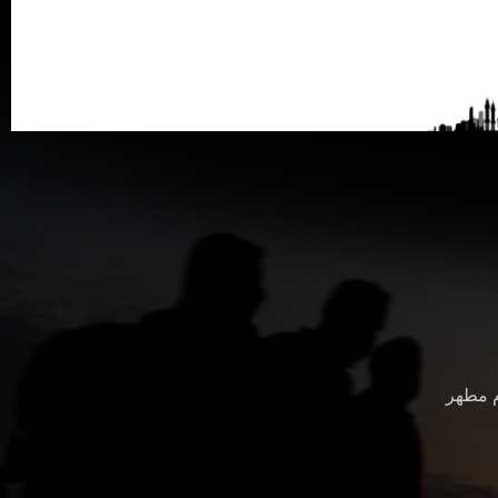
م مطهر