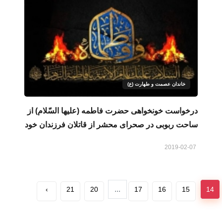
خاندان عصمت و طهارت (ع)
درخواست خونخواهی حضرت فاطمه (علیها السّلام) از
ساحت ربوبی در صحرای محشر از قاتلان فرزندان خود
2019-02-07
...
›
21
20
17
16
15
14