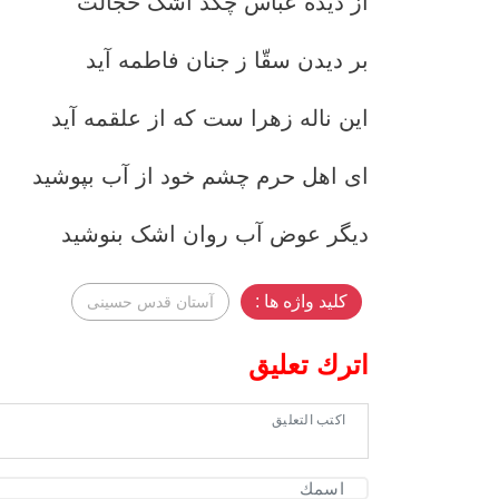
از دیده عباس چکد اشک خجالت
بر دیدن سقّا ز جنان فاطمه آید
این ناله زهرا ست که از علقمه آید
ای اهل حرم چشم خود از آب بپوشید
دیگر عوض آب روان اشک بنوشید
کلید واژه ها :
آستان قدس حسینی
اترك تعليق