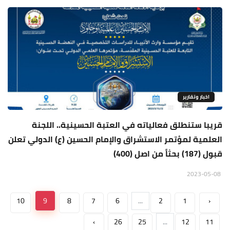
اخبار وتقارير
قريبا ستنطلق فعالياته في العتبة الحسينية.. اللجنة
العلمية لمؤتمر الاستشراق والإمام الحسين (ع) الدولي تعلن
قبول (187) بحثاً من اصل (400)
2023-05-08
10
9
8
7
6
...
2
1
‹
›
26
25
...
12
11