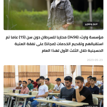
اخبار وتقارير
مؤسسة وارث: (3456) محاربا للسرطان دون سن (15) عاما تم
استقبالهم وتقديم الخدمات (مجانا) على نفقة العتبة
الحسينية خلال الثلث الأول لهذا العام
2023-05-23
اخبار وتقارير