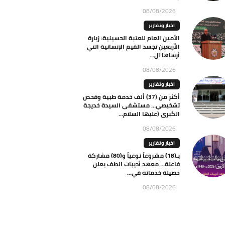
08/08/2026
اخبار وتقارير
الأمين العام للعتبة الحسينية: زيارة
الأربعين تجسد القيم الإنسانية التي
أرساها ال...
08/08/2026
اخبار وتقارير
أكثر من (37) ألف خدمة طبية وفحص
تشخيصي… مستشفى السيدة خديجة
الكبرى (عليها السلام...
08/08/2026
اخبار وتقارير
بـ(18) مشروعاً نوعياً و(80) مشاركة
فاعلة… معهد أديبات الطف يعلن
حصيلة خدماته في...
08/08/2026