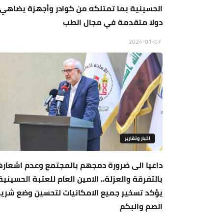
الحسينية بما تمتلكه من كوادر وأجهزة يضاهي
دولا متقدمة في مجال الطب
2024-01-07
اخبار وتقارير
داعيا الى ضرورة دمجهم بالمجتمع وعدم اشعار
بالتفرقة والعزلة.. الامين العام للعتبة الحسينية
يؤكد تسخير جميع الامكانيات لتحسين وضع شري
الصم والبكم