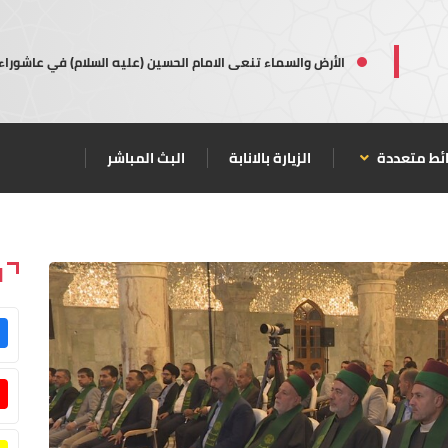
الأرض والسماء تنعى الامام الحسين (عليه السلام) في عاشوراء
ئط متعددة
الزيارة بالانابة
البث المباشر
ا