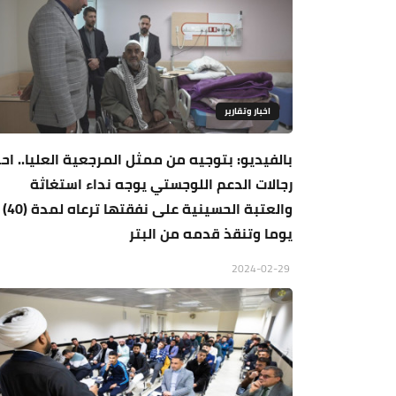
اخبار وتقارير
بالفيديو: بتوجيه من ممثل المرجعية العليا.. اح
رجالات الدعم اللوجستي يوجه نداء استغاثة
والعتبة الحسينية على نفقتها ترعاه لمدة (40)
يوما وتنقذ قدمه من البتر
2024-02-29