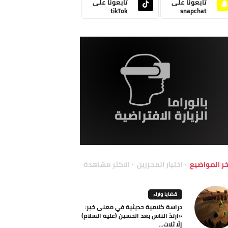
تابعونا على
تابعونا على
tikTok
snapchat
خر المواضيع
اختيار المحررين
الاكثر مشاهدة
قضايا وآراء
دراسة كلامية حديثية في معنى خبر:
«ارتدّ الناس بعد الحسين (عليه السلام)
إلّا ثلاث...