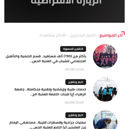
آخر المواضيع
اختيار المحررين
الاكثر مشاهدة
التقارير المصورة
بأكثر من (795) ألف مستفيد.. قسم التنمية والتأهيل
الاجتماعي للشباب في العتبة الحس...
06/08/2026
اخبار وتقارير
خدمات طبية وإرشادية وتقنية متكاملة.. جامعة
الزهراء (ع) للبنات التابعة للعتبة الح...
06/08/2026
اخبار وتقارير
عمليات جراحية وقسطرات قلبية.. مستشفى الإمام
زين العابدين (ع) التابع للعتبة الحسي...