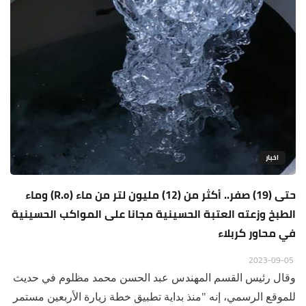
اخبار
حتى (19) صفر.. أكثر من (12) مليون لتر من ماء (R.o) وماء
الطبخ وزعته العتبة الحسينية مجانا على المواكب الحسينية
في محاور كربلاء
2023-09-05
وقال رئيس القسم المهندس عبد الحسن محمد مظلوم في حديث
للموقع الرسمي، إنه "منذ بداية تطبيق خطة زيارة الأربعين مستمر