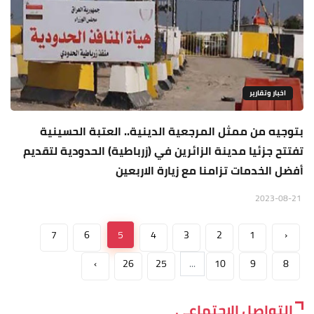
اخبار وتقارير
بتوجيه من ممثل المرجعية الدينية.. العتبة الحسينية
تفتتح جزئيا مدينة الزائرين في (زرباطية) الحدودية لتقديم
أفضل الخدمات تزامنا مع زيارة الاربعين
2023-08-21
7
6
5
4
3
2
1
‹
›
26
25
...
10
9
8
التواصل الاجتماعي