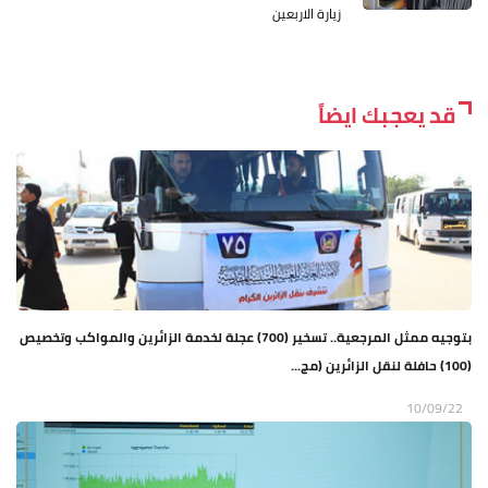
زيارة الاربعين
قد يعجبك ايضاً
بتوجيه ممثل المرجعية.. تسخير (700) عجلة لخدمة الزائرين والمواكب وتخصيص
(100) حافلة لنقل الزائرين (مج...
10/09/22