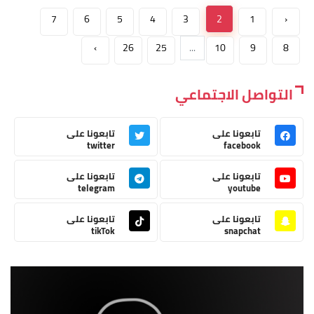
7
6
5
4
3
2
1
‹
›
26
25
...
10
9
8
التواصل الاجتماعي
تابعونا على
تابعونا على
twitter
facebook
تابعونا على
تابعونا على
telegram
youtube
تابعونا على
تابعونا على
tikTok
snapchat