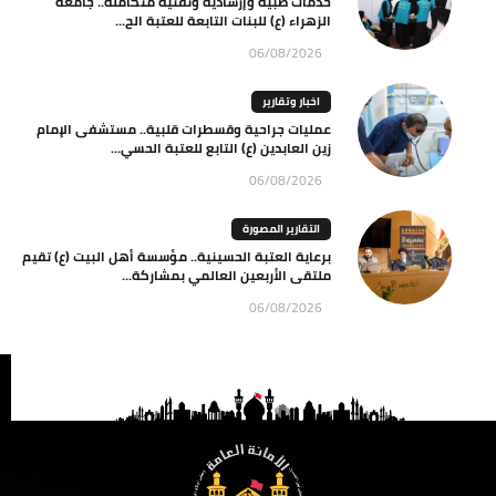
خدمات طبية وإرشادية وتقنية متكاملة.. جامعة
الزهراء (ع) للبنات التابعة للعتبة الح...
06/08/2026
اخبار وتقارير
عمليات جراحية وقسطرات قلبية.. مستشفى الإمام
زين العابدين (ع) التابع للعتبة الحسي...
06/08/2026
التقارير المصورة
برعاية العتبة الحسينية.. مؤسسة أهل البيت (ع) تقيم
ملتقى الأربعين العالمي بمشاركة...
06/08/2026