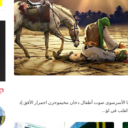
آ
 الأسرسوى صوت أطفال دخان مخيموحزن احمرار الأفق إذ
قلب في لؤ...