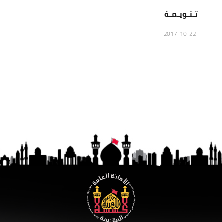
تـنـويـمـة
2017-10-22