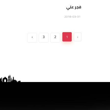
فجر علي
2018-03-31
›
3
2
1
‹