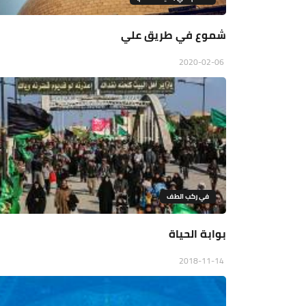
شموع في طريق علي
2020-02-06
في ركب الطف
بوابة الحياة
2018-11-14