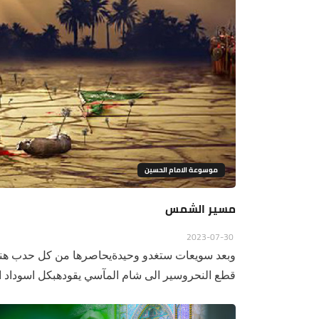
موسوعة الامام الحسين
مسير الشمس
2023-07-30
وبعد سويعات ستغدو وحيدةيحاصرها من كل حدب هنا
قطع النحروسير الى شام المآسي يقودهبكل اسوداد ال