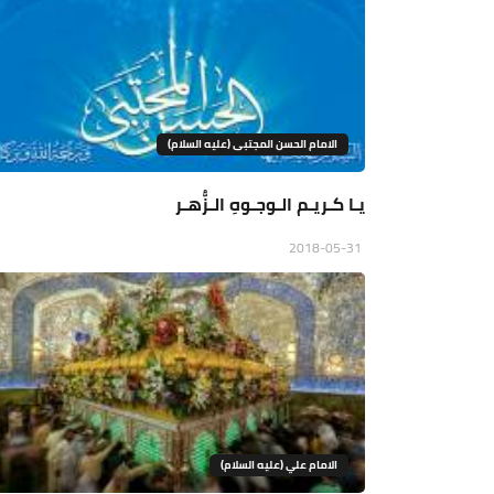
الامام الحسن المجتبى (عليه السلام)
يـا كـريـم الـوجـوهِ الـزُّهـر
2018-05-31
الامام علي (عليه السلام)