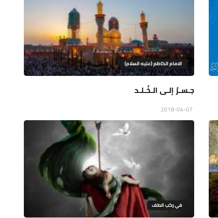
الامام الكاظم (عليه السلام)
جـسـرٌ إلـى الـخُـلـد
2018-04-07
في ركب الطف