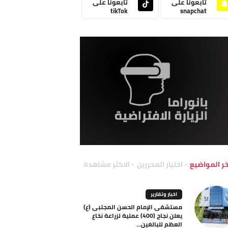
تابعونا على
تابعونا على
tikTok
snapchat
خر المواضيع
اختيار المحررين
الاكثر مشاهدة
اخبار وتقارير
مستشفى الإمام الحسن المجتبى (ع)
يعلن نجاح (400) عملية لزراعة نخاع
العظم للبالغين...