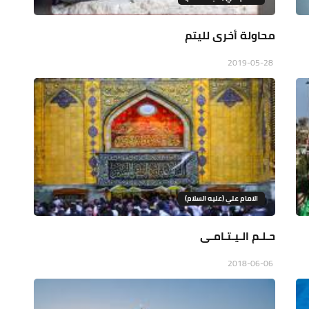
محاولة أخرى لليتم
2019-05-28
الامام علي (عليه السلام)
حـلـم الـيـتـامـى
2018-06-06