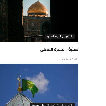
الامام علي (عليه السلام)
سكْرةٌ .. بخمرةِ المعنى
2022-07-25
المهدي المنتظر (عجل الله تعالى فرجه)