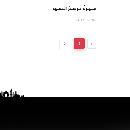
سـيـرةٌ تـرسـمُ الـضـوء
2017-07-30
›
2
1
‹