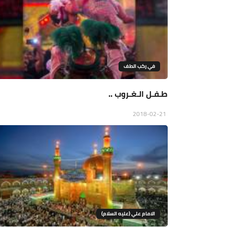
في ركب الطف
طـفـل الـغـروب ..
2018-02-21
الامام علي (عليه السلام)