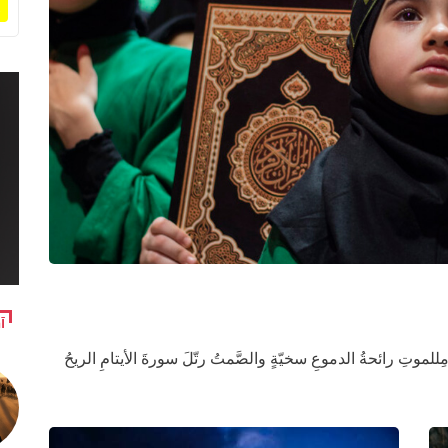
آ
وتِ رائحةُ الدموعِ سخيّةٍ والصَّمتُ رتّلَ سورةَ الأيتامِ الريحُ