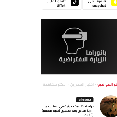
تابعونا على
تابعونا على
tikTok
snapchat
خر المواضيع
اختيار المحررين
الاكثر مشاهدة
قضايا وآراء
دراسة كلامية حديثية في معنى خبر:
«ارتدّ الناس بعد الحسين (عليه السلام)
إلّا ثلاث...