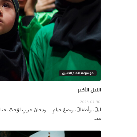
موسوعة الامام الحسين
الليل الأخير
2023-07-30
ليلٌ، وأطفالٌ، وبضعُ خيامِ ودخانُ حربٍ لوّحتْ بختامِللم
مد...