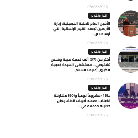
08/08/2026
اخبار وتقارير
الأمين العام للعتبة الحسينية: زيارة
الأربعين تجسد القيم الإنسانية التي
أرساها ال...
08/08/2026
اخبار وتقارير
أكثر من (37) ألف خدمة طبية وفحص
تشخيصي… مستشفى السيدة خديجة
الكبرى (عليها السلام...
08/08/2026
اخبار وتقارير
بـ(18) مشروعاً نوعياً و(80) مشاركة
فاعلة… معهد أديبات الطف يعلن
حصيلة خدماته في...
08/08/2026