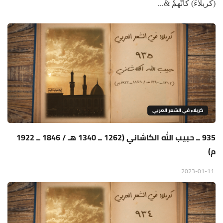
(كربلاءَ) كأنَّهمْ &...
كربلاء في الشعر العربي
935 ــ حبيب الله الكاشاني (1262 ــ 1340 هـ / 1846 ــ 1922
م)
2023-01-11