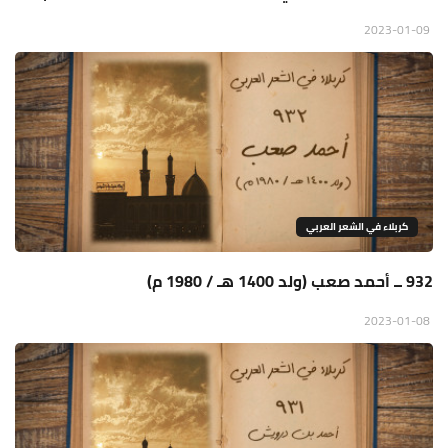
2023-01-09
كربلاء في الشعر العربي
932 ــ أحمد صعب (ولد 1400 هـ / 1980 م)
2023-01-08