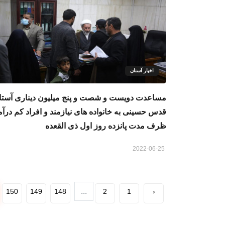
اخبار آستان
مساعدت دویست و شصت و پنج میلیون دیناری آستا
قدس حسینی به خانواده های نیازمند و افراد کم درآم
ظرف مدت پانزده روز اول ذی القعده
2022-06-25
...
150
149
148
2
1
‹