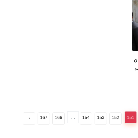
ن
د
...
›
167
166
154
153
152
151