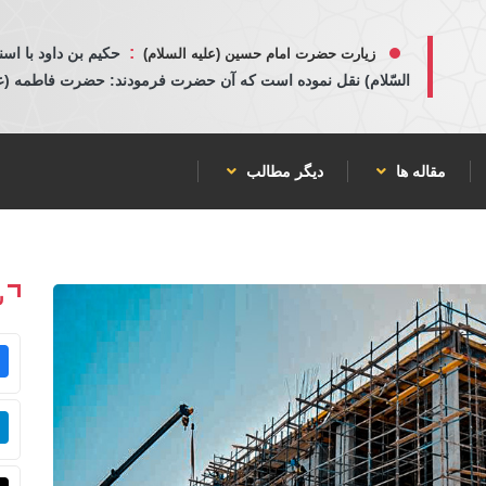
:
حكيم بن داود با اسن
زیارت حضرت امام حسین (علیه السلام)
السّلام) نقل نموده است كه آن حضرت فرمودند: حضرت فاطمه (عليها
مقاله ها
دیگر مطالب
ش