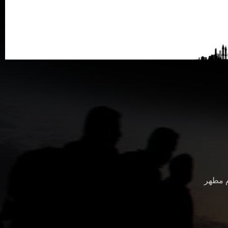
م مطهر