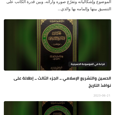
الموضوع وإشكالياته وتفرّع صوره وآرائه، وبين قدرة الكاتب على
التنسيق بينها وإلمامه بها والذي...
قراءة في الموسوعة الحسينية
الحسين والتشريع الإسلامي ــ الجزء الثالث ــ إطلالة على
نوافذ التاريخ
2023-06-21