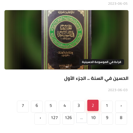
2023-06-05
قراءة في الموسوعة الحسينية
الحسين في السنة .. الجزء الأول
2023-06-03
7
6
5
4
3
2
1
‹
›
127
126
...
10
9
8