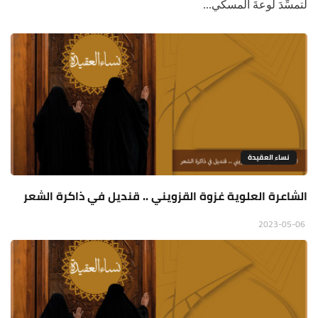
لتمسِّدَ لوعةَ المسكي...
نساء العقيدة
الشاعرة العلوية غزوة القزويني .. قنديل في ذاكرة الشعر
2023-05-06