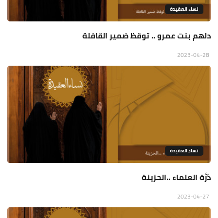
نساء العقيدة
دلهم بنت عمرو .. توقظ ضمير القافلة
2023-04-28
نساء العقيدة
دُرَّة العلماء ..الحزينة
2023-04-27