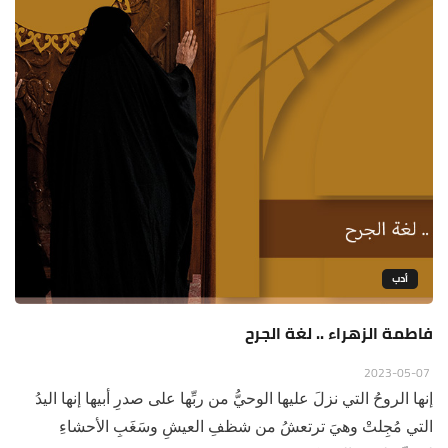
أدب
فاطمة الزهراء .. لغة الجرح
2023-05-07
إنها الروحُ التي نزلَ عليها الوحيُّ من ربِّها على صدرِ أبيها إنها اليدُ
التي مُجِلتْ وهيَ ترتعشُ من شظفِ العيشِ وسَغَبِ الأحشاءِ