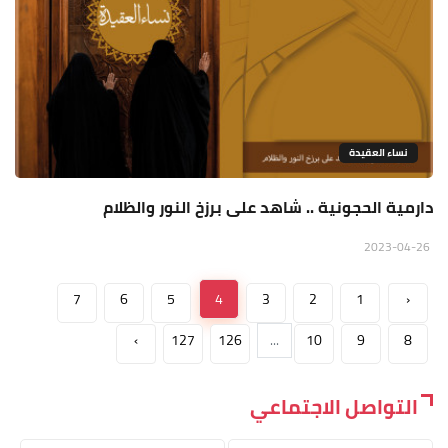
نساء العقيدة
دارمية الحجونية .. شاهد على برزخ النور والظلام
2023-04-26
7
6
5
4
3
2
1
‹
›
127
126
...
10
9
8
التواصل الاجتماعي