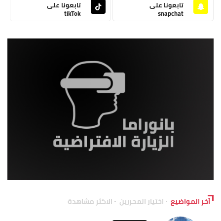
تابعونا على
تابعونا على
tikTok
snapchat
آخر المواضيع
اختيار المحررين
الاكثر مشاهدة