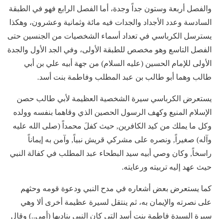
والفصل أربعة وستون جداً وجدة، أما الفصل الرابع فهو في الطبقة
السادسة وعدد الأجداد والجدات فيه مائة وثمانية وعشرون، وهكذا
يسترسل الكرباسي في تعداد أسماء الشخصيات من الجنسين حتى
الفصل التاسع وهو مخصص للطبقة الأولى، وفي الجد الأول والجدة
الأولى للإمام الحسين (عليه السلام) من جهة أبيه علي بن أبي
طالب وهما أبو طالب بن عبد المطلب وفاطمة بنت أسد.
يستعرض الكرباسي سيرة الشخصية العظيمة لأبي طالب حصن
الإسلام المنيع وكهف الرسول الحصين الذي وقاهما بنفسه وولده
وكل ما يملك من كيد الكافرين, حيث كفلَ محمداً (صلى الله عليه
وآله) صغيراً, ونصره على مشركي قريش نبياً, وآمن به إيماناً
راسخاً, وكان وصي أبيه سيد البطحاء عبد المطلب في كفالة النبي
حيث عهد إليه تربيته ورعايته.
كما يستعرض بعض أشعاره في مدح النبي ودعوة قومه وحثهم
على نصرته والإيمان به، ثم ينتقل لسيرة عظيمة أخرى ألا وهي
سيرة السيدة فاطمة بنت أسد التي كان النبي يناديها (أمي..) وقال