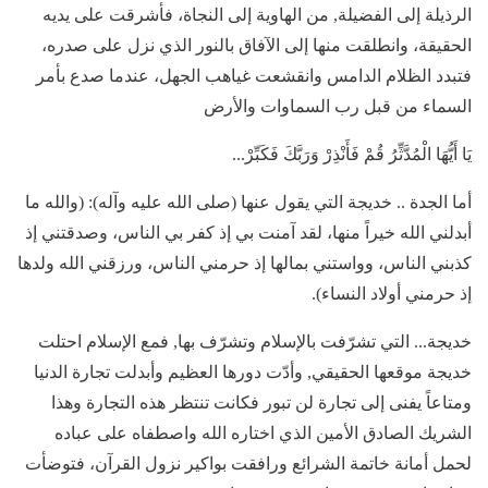
الرذيلة إلى الفضيلة, من الهاوية إلى النجاة، فأشرقت على يديه
الحقيقة، وانطلقت منها إلى الآفاق بالنور الذي نزل على صدره،
فتبدد الظلام الدامس وانقشعت غياهب الجهل، عندما صدع بأمر
السماء من قبل رب السماوات والأرض
يَا أَيُّهَا الْمُدَّثِّرُ قُمْ فَأَنْذِرْ وَرَبَّكَ فَكَبِّرْ...
أما الجدة .. خديجة التي يقول عنها (صلى الله عليه وآله): (والله ما
أبدلني الله خيراً منها، لقد آمنت بي إذ كفر بي الناس، وصدقتني إذ
كذبني الناس، وواستني بمالها إذ حرمني الناس، ورزقني الله ولدها
إذ حرمني أولاد النساء).
خديجة... التي تشرّفت بالإسلام وتشرّف بها, فمع الإسلام احتلت
خديجة موقعها الحقيقي, وأدّت دورها العظيم وأبدلت تجارة الدنيا
ومتاعاً يفنى إلى تجارة لن تبور فكانت تنتظر هذه التجارة وهذا
الشريك الصادق الأمين الذي اختاره الله واصطفاه على عباده
لحمل أمانة خاتمة الشرائع ورافقت بواكير نزول القرآن، فتوضأت