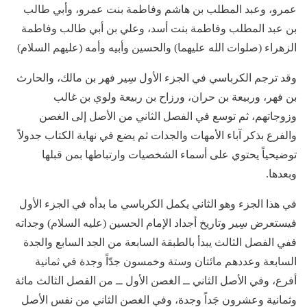
عمرو، وعبد المطلب بن هاشم وفاطمة بنت عمرو، وأبي طالب
بن عبد المطلب وفاطمة بنت أسد، وعلي بن أبي طالب وفاطمة
الزهراء (صلوات الله عليهما) والحسين وأبيه وأمه (عليهم السلام)
وقد ترجم الكرباسي في الجزء الأول سِير فهر بن مالك، والحارث
بن فهر، وربيعة بن حران، ورزاح بن ربيعة ولوي بن غالب
وزوجاتهم، ثم توسع في الفصل الثاني من الأصل إلى الغصن
والفرع بذكر آباء الأمهات والجدات ثم يضع في نهاية الكتاب جدولاً
توضيحياً يحتوي على أسماء الشخصيات وارتباطها بمن قبلها
وبعدها.
في هذا الجزء وهو الثاني يكمل الكرباسي ما بدأه في الجزء الأول
فيستعرض سِير وتاريخ أجداد الإمام الحسين (عليه السلام) وجداته
ففي الفصل الثالث يبدأ بالطبقة السابعة من الجد السابع والجدة
السابعة وعددهم مائتان وستة وخمسون جدّاً وجدة في ثمانية
أفرع، وفي الأصل الثاني ــ الغصن الأول ــ من الفصل الثالث مائة
وثمانية وعشرون جَداً وجدة، وفي الغصن الثاني من نفس الأصل