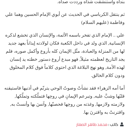
بنداه واستنشقت شذاه ورددت صداه.
ثم ينتقل الكرباسي في الحديث عن أبوي الإمام الحسين وهما علي
وفاطمة (عليهم السلام)
علي .. الإمام الذي تفخر باسمه الأئمة، والإنسان الذي تخشع لذكره
الإنسانية, الذي ولد في داخل الكعبة فكان لولادته إيذاناً بعهد جديد
لها من المنزلة والعبادة، مثّل الإيمان كله بأروع وأكمل صوره، فلم
يجد التاريخ لعظمته مثيلاً, فهو مبدع أروع دستور خطته يد إنسان
لهذه الأمة, وهو نهج البلاغة الذي احتوى كلاماً فوق كلام المخلوق
ودون كلام الخالق.
أما أمه الزهراء فقد نشأتْ وصوتُ الوحي يترنّم في أذنيها فاستيقنه
قلبُها وشبَّ عليه, وتبرعم الإيمانِ في روحِها فتملّكته وتملّكها,
ولازمته ولازمها, وغذته من روحِها فحصنّها, وآنسَ بها وأنستْ به,
واقترنتْ به واقترنَ بها.
كاتب
:
محمد طاهر الصفار