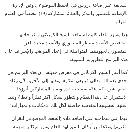
السابقة عبر إضافة دروس في الحفظ الموضوعي وفن الإدارة
بالإضافة للتفسير والتدبّر والعقائد بمشاركة (19) مختصاً في العلوم
القرآنية.
هذا وشهد اللقاء كلمة لسماحة الشيخ الكربلائي شكر خلالها
الحافظين الأستاذ منتظر المنصوري والأستاذ محمد باقر
المنصوري لجهودهما المتواصلة في إعداد المواهب والإشراف على
هذه البرامج التطويرية السنوية.
كما أشار الشيخ الكربلائي في معرض حديثه: "أن هذه البرامج هي
إحدى نِعَم الله تعالى فينبغي شكرها ونقلها إلى الآخرين لأن زكاة
العلم نشره، كما قدّم سماحته عدة وصايا للمشاركين أبرزها
الاستمرار على هذا التقدّم والتطوّر بشكل أكثر تميّزاً وعطاءً وتبقى
العتبة الحسينية المقدسة حاضنة لكل تلك الإمكانات والمهارات".
فيما إثنى سماحته على إضافة مادة (الحفظ الموضوعي للقرآن
الكريم) وعدّها من أركان التميز لهذا العام ومن الركائز المهمة