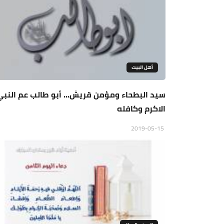
أهل البيت
سيد البطحاء ومؤمن قريش... أبو طالب عم النبي
الاكرم وكافله
2019-05-15