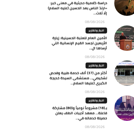
دراسة كلامية حديثية في معنى خبر:
«ارتدّ الناس بعد الحسين (عليه السلام)
إلّا ثلاث...
08/08/2026
اخبار وتقارير
الأمين العام للعتبة الحسينية: زيارة
الأربعين تجسد القيم الإنسانية التي
أرساها ال...
08/08/2026
اخبار وتقارير
أكثر من (37) ألف خدمة طبية وفحص
تشخيصي… مستشفى السيدة خديجة
الكبرى (عليها السلام...
08/08/2026
اخبار وتقارير
بـ(18) مشروعاً نوعياً و(80) مشاركة
فاعلة… معهد أديبات الطف يعلن
حصيلة خدماته في...
08/08/2026