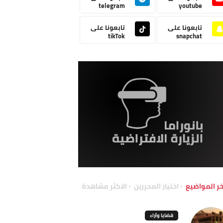
telegram
youtube
تابعونا على
تابعونا على
tikTok
snapchat
خر المواضيع
اختيار المحررين
الاكثر مشاهدة
قضايا وآراء