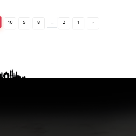
10
9
8
...
2
1
‹