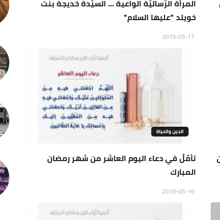
المرأة الرّساليّة الواعية ... السيّدة خديجة بنت
خويلد "عليها السلام"
2019-05-17
الدين والحياة
تأمُلٌ في دعاء اليوم العاشر من شهر رمضان
المبارك
2019-05-16