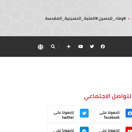
:
#وفاء_للحسين #العتبة_الحسينية_المقدسة
لتواصل الاجتماعي
تابعونا على
تابعونا على
twitter
facebook
تابعونا على
تابعونا على