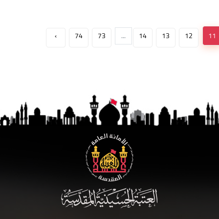
›
74
73
...
14
13
12
11