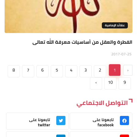
عقائد الإمامية
الفطرة والعقل من أساسيات معرفة الله تعالى
2017-07-25
8
7
6
5
4
3
2
1
‹
›
10
9
التواصل الاجتماعي
تابعونا على
تابعونا على
twitter
facebook