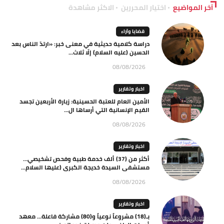
آخر المواضيع
اختيار المحررين
الاكثر مشاهدة
قضايا وآراء
دراسة كلامية حديثية في معنى خبر: «ارتدّ الناس بعد
الحسين (عليه السلام) إلّا ثلاث...
08/08/2026
اخبار وتقارير
الأمين العام للعتبة الحسينية: زيارة الأربعين تجسد
القيم الإنسانية التي أرساها ال...
08/08/2026
اخبار وتقارير
أكثر من (37) ألف خدمة طبية وفحص تشخيصي…
مستشفى السيدة خديجة الكبرى (عليها السلام...
08/08/2026
اخبار وتقارير
بـ(18) مشروعاً نوعياً و(80) مشاركة فاعلة… معهد