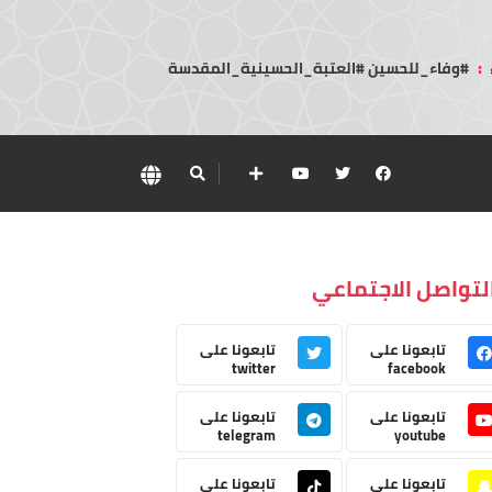
:
#وفاء_للحسين #العتبة_الحسينية_المقدسة
لتواصل الاجتماعي
تابعونا على
تابعونا على
twitter
facebook
تابعونا على
تابعونا على
telegram
youtube
تابعونا على
تابعونا على