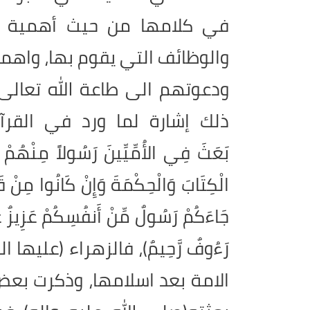
في كلامها من حيث أهمية ال
والوظائف التي يقوم بها، واهمه
ودعوتهم الى طاعة الله تعالى،
ذلك إشارة لما ورد في القرآن 
بَعَثَ فِي الأُمِّيِّينَ رَسُولاً مِنْهُمْ يَت
الْكِتَابَ وَالْحِكْمَةَ وَإِنْ كَانُوا مِ
جَاءَكُمْ رَسُولٌ مِّنْ أَنفُسِكُمْ عَزِيزٌ عَ
رَءُوفٌ رَّحِيمٌ)، فالزهراء (علي
الامة بعد اسلامها، وذكرت بعض