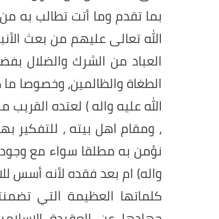
بما تقدم وما أتت تطالب به من
الله تعالى عليهم من بعث الأنب
العباد من الشرك والضلال ب
الطغاة والظالمين، وخصوصا ما ك
الله عليه واله ) لعتده القريب 
، ومقام اهل بيته ، للتفكير بهذ
نؤمن به مطلقا سواء مع وجود ا
واله) ام بعد فقده لأنه أسس لل
كلماتها العظيمة التي تضمنت
جهادها عن العقيدة الإسلام