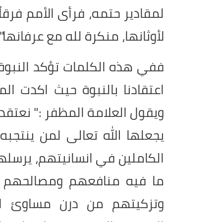
لمقادير حتمه، فرأى الأمم فرقاً ف
لأوثانها، منكرة لله مع عرفانها".
ففي هذه الكلمات تؤكد النبوة 
اعتقادنا بالنبوة حيث اكدت ال
ويقول العلامة المظفر :" نعتقد 
يجعلها الله تعالى لمن ينتجبه 
الكاملين في انسانيتهم، يرسلهم
ما فيه منافعهم ومصالحهم في
وتزكيتهم من درن مساوئ الأ