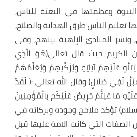
نبوة وعظمتها في البعثة للناس،
ا تعليم الناس طرق الهداية والصلاح،
 ونشر المبادئ الإلهية بينهم، وفي
الكريم حيث قال تعالى(هُوَ الَّذِي
ْلُو عَلَيْهِمْ آيَاتِهِ وَيُزَكِّيهِمْ وَيُعَلِّمُهُمُ
نْ قَبْلُ لَفِي ضَلالٍ) وقال الله تعالى :( لَقَدْ
لَيْهِ مَا عَنِتُّمْ حَرِيصٌ عَلَيْكُم بِالْمُؤْمِنِينَ
ها السلام) تؤكد ملامح وجوده وبركاته في
 الصفات التي كانت الامة عليها قبل