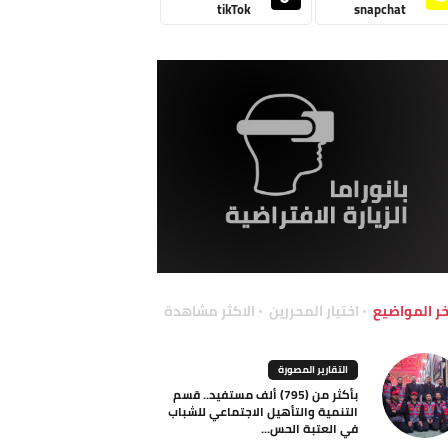
tikTok
snapchat
خر المواضيع
اختيار المحررين
الاكثر مشاهدة
التقارير المصورة
بأكثر من (795) ألف مستفيد.. قسم
التنمية والتأهيل الاجتماعي للشباب
في العتبة الحس...