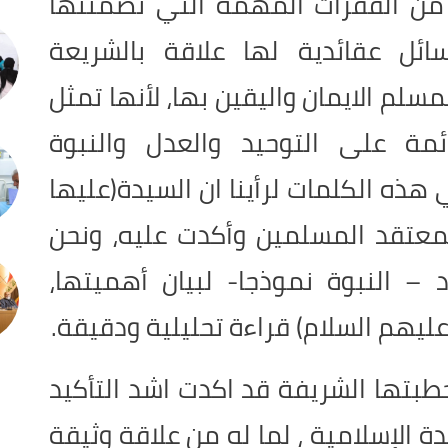
 من الفقرات المهمة التي تضمنتها
ئل عقائدية لها علاقة بالشريعة
سلم الايمان واليقين بها، لأنها تمثل
ئمة على التوحيد والعدل والنبوة
ي هذه الكلمات لرأينا ان السيدة(عليها
لمعتقد المسلمين وأكدت عليه، ونحن
 – النبوة نموذجا- لبيان أهميتها،
ليهم السلام) قراءة تحليلية ودقيقة.
خطبتها الشريفة قد اكدت اشد التأكيد
 الإسلامية ، لما له من علاقة وثيقة