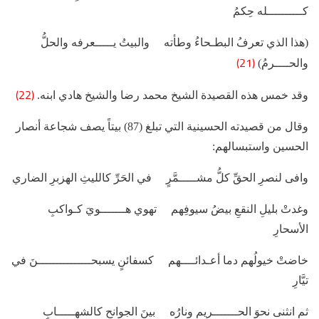
كــــــــــله حِكمُ
(هذا الذي تعرفُ البطـحاءُ وطأته والبيتُ يـــــعرفه والحلُّ
(21)
والحــــرمُ)
(22)
وقد خمس هذه القصيدة الشيخ محمد رضا والشيخ هادي ابنه.
وقال من قصيدته الحسينية التي تبلغ (87) بيتاً يصف شجاعة أنصار
الحسين واستبسالهم:
وافى لنصرِ الحقِّ كلُّ مشـــــمَّرٍ في الحَرِّ كالليثِ الهزبرِ الضاري
وغدتْ بليلِ النقعِ بيضُ سيوفِهم تهوي هـــــــويَ كـواكبِ
الأسحارِ
خاضتْ خيولُهم دما أعـدائــــهم كسفائنٍ يسبحـــــــــــــــنَ في
تيَّارِ
ثم انثنى نحوَ الحـــــــريمِ ونارُه بينَ الجوانحِ كالشهـــــابِ