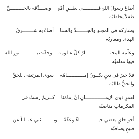
أطاعَ رسولَ اللهِ فــــــــــي بطــنِ أمِّهِ وصـــدَّقه بالحــــــــقِّ
طفلاً يخاطبُه
وشاركه في المجـدِ والجـــــــدِّ والسنا أضاءَ به شـــــــرقُ
الهدى ومغاربُه
وعلّمه المختــــــــــــــــارُ كلَّ عـلومِهِ وحفّت بـــــــــــنورِ اللهِ
فيها مذاهبُه
فلا خيرَ في دينٍ يكــونُ إمـــــــــــامُه سوى المرتضى للحقِّ
والحقُّ طالبُه
لعمرِ ذوي الإيمـــــــــــــانِ إنَّ إمامَنا كــريمٌ رستْ في
المكرماتِ مناصبُه
أخو خلقٍ يغضي حيــــــــــــاءً وعفّةً ويــــــــثني عنــاناً عن
قبيحٍ يصاقبُه