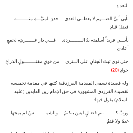
التعدادِ
بأبي أبيَّ الضـــيمِ لا يعطــي العدى حذرَ المنيَّـــةِ منــــــــه
فضلَ قيادِ
بأبـــي فريداً أسلمته يدُ الــــــــردى فـــي دارِ غــــــربتِه لجمعِ
أعادي
حتى ثوى ثبتَ الجنانِ على الــثرى من فوقِ مفتــــــــولِ الذراعِ
(20)
جوادِ
وله قصيدة تسمى المقدمة الفرزدقية كتبها في مقدمة تخميسه
لقصيدة الفرزدق المشهورة في حق الإمام زين العابدين (عليه
السلام) يقول فيها:
وربَّ كــــــــاتمِ فضـلٍ ليسَ ينكتمُ والشمــــــــسُ لم يمحِها
غيمٌ ولا قتمُ