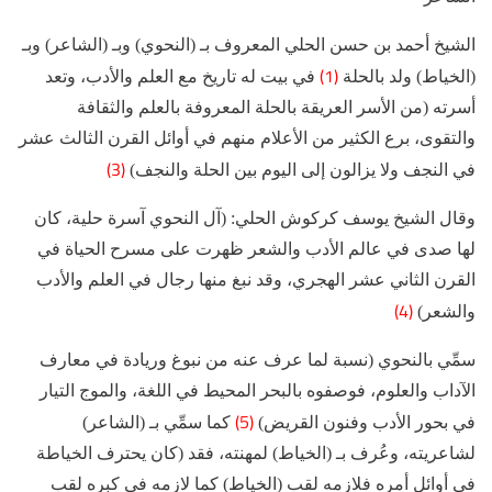
الشيخ أحمد بن حسن الحلي المعروف بـ (النحوي) وبـ (الشاعر) وبـ
(1)
(الخياط) ولد بالحلة
في بيت له تاريخ مع العلم والأدب، وتعد
أسرته (من الأسر العريقة بالحلة المعروفة بالعلم والثقافة
والتقوى، برع الكثير من الأعلام منهم في أوائل القرن الثالث عشر
(3)
في النجف ولا يزالون إلى اليوم بين الحلة والنجف)
وقال الشيخ يوسف كركوش الحلي: (آل النحوي آسرة حلية، كان
لها صدى في عالم الأدب والشعر ظهرت على مسرح الحياة في
القرن الثاني عشر الهجري، وقد نبغ منها رجال في العلم والأدب
(4)
والشعر)
سمِّي بالنحوي (نسبة لما عرف عنه من نبوغ وريادة في معارف
الآداب والعلوم، فوصفوه بالبحر المحيط في اللغة، والموج التيار
(5)
في بحور الأدب وفنون القريض)
كما سمِّي بـ (الشاعر)
لشاعريته، وعُرف بـ (الخياط) لمهنته، فقد (كان يحترف الخياطة
في أوائل أمره فلازمه لقب (الخياط) كما لازمه في كبره لقب