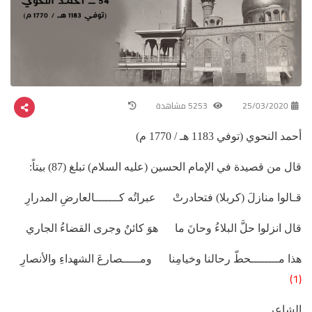
25/03/2020
5253 مشاهدة
أحمد النحوي (توفي 1183 هـ / 1770 م)
قال من قصيدة في الإمام الحسين (عليه السلام) تبلغ (87) بيتاً:
قـالوا منازلَ (كربلا) فتحادرتْ عبراتُه كـــــــالعارضِ المدرارِ
قال انزلوا حلَّ البلاءُ وحانَ ما هوَ كائنٌ وجرى القضاءُ الجاري
هذا مــــــــحطّ رحالنا وخيامِنا ومـــــصارعَ الشهداءِ والأنصارِ
(1)
الشاعر