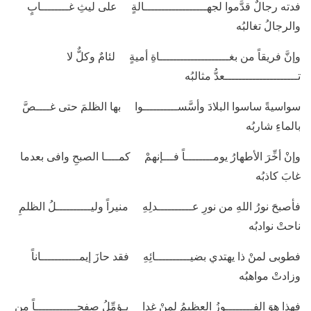
فدته رجالٌ قدَّموا لجهــــــــــــــــــالةٍ على ليثِ غــــــــابٍ
والرجالُ تغالبُه
وإنَّ فريقاً من بغــــــــــــــــــــاةِ أميةٍ لئامٌ وكلٌّ لا
تـــــــــــــــــــــعدُّ مثالبُه
سواسيةً ساسوا البلادَ وأسَّســــــــــوا بها الظلمَ حتى غــــصَّ
بالماءِ شاربُه
وإنْ أخِّرَ الأطهارُ يومــــــــاً فـــإنهمْ كمــــا الصبحِ وافى بعدما
غابَ كاذبُه
فأصبحَ نورُ اللهِ من نورِ عــــــــــدلِهِ منيراً وليــــــــــلُ الظلمِ
ناحتْ نوادبُه
فطوبى لمنْ ذا يهتدي بضيــــــــــائِهِ فقد حازَ إيمـــــــــــاناً
وزادتْ مواهبُه
فهذا هوَ الفــــــــوزُ العظيمُ لمنْ غدا يـؤمِّلُ صفحــــــــــــاً من