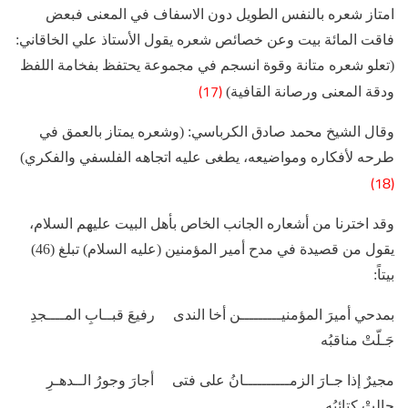
امتاز شعره بالنفس الطويل دون الاسفاف في المعنى فبعض
فاقت المائة بيت وعن خصائص شعره يقول الأستاذ علي الخاقاني:
(تعلو شعره متانة وقوة انسجم في مجموعة يحتفظ بفخامة اللفظ
(17)
ودقة المعنى ورصانة القافية)
وقال الشيخ محمد صادق الكرباسي: (وشعره يمتاز بالعمق في
طرحه لأفكاره ومواضيعه، يطغى عليه اتجاهه الفلسفي والفكري)
(18)
وقد اخترنا من أشعاره الجانب الخاص بأهل البيت عليهم السلام،
يقول من قصيدة في مدح أمير المؤمنين (عليه السلام) تبلغ (46)
بيتاً:
بمدحي أميرَ المؤمنيـــــــــن أخا الندى رفيعَ قبــابِ المــــجدِ
جَـلّتْ مناقبُه
مجيرٌ إذا جـارَ الزمــــــــــانُ على فتى أجارَ وجورُ الــدهـرِ
جالتْ كتائبُه