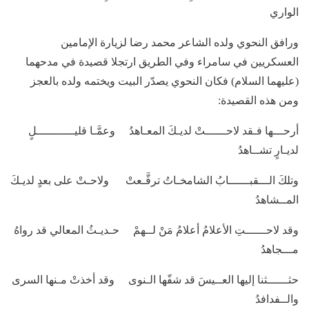
الواري
ورافق النحوي ولده الشاعر محمد رضا لزيارة الإمامين
العسكريين في سامراء وفي الطريق ارتجلا قصيدة في مدحهما
(عليهما السلام) فكان النحوي يصدّر البيت ويختمه ولده بالعجز
ومن هذه القصيدة:
أرحـــها فـقد لاحــــــتْ لديـكَ المعـاهدُ وعمَّـا قليـــــــــــلٍ
لديـارٍ تشــاهدُ
وتلكَ الـــقبــــــابُ الشامخـاتُ ترفَّـعتْ ولاحـتْ على بعدٍ لديـكَ
المــشاهدُ
وقد لاحــــــتِ الأعلامُ أعلامُ مَنْ لــهمْ حـديـثُ المعالي قد رواهُ
مـــجاهدُ
حثــــــثنا إليها العــيسَ قد شفّها الـنوى وقد أخذتْ مـنها السرى
والــفدافدُ