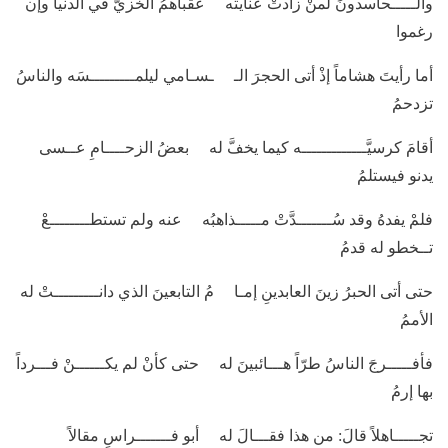
والـــــحاسدونَ لمنْ زادتْ عنايته عقباهمُ الخزيّ في الدنيا وإن
رغموا
أما رأيتَ هشاماً إذْ أتى الحجرَ الـ ـسـامي ليلمـــــــــسَه والناسُ
تزدحمُ
أقامَ كرسيَّـــــــــــــه كيما يخفَّ له بعضُ الزحــــامِ عــسى
يدنو فيستلمُ
فلمْ يفدهُ وقد سُـــــــدَّتْ مـــــذاهبُه عنه ولم تستطــــــــعْ
تــخطو له قدمُ
حتى أتى الحبرُ زينَ العابدينِ إمـا مُ التابعينَ الذي دانـــــــــتْ له
الأممُ
فأفـــــرجَ الناسُ طرّاً هـــائبينَ له حتى كأنْ لم يكــــــنْ فـــرداً
بها إرمُ
تجـــــاهلاً قالَ: من هذا فقـــالَ له أبو فـــــــراسٍ مقالاً