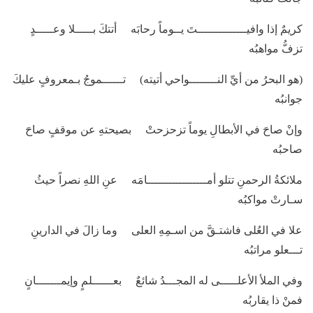
كريمٌ إذا وافيــــــــــــــتَ يــوماً رحابَه أتتكَ بـــــلا وعـــــدٍ
تزفُّ مواهبُه
(هو البحرُ من أيِّ النــــــــواحي أتيته) تــــــموجُ بـمعروفٍ عليكَ
جوانبُه
وإنْ صاحَ في الأبطالِ يوماً تزحزحتْ بصيحتهِ عن موقفٍ صاحَ
صاحبُه
ملائكةُ الرحمنِ تتلو أمـــــــــــــــــامَه عنِ اللهِ نصراً حيثُ
سـارتْ مواكبُه
علا في العُلى فاشتـقَّ من اسـمِهِ العلى وما زالَ في الدارينِ
تـــعلو مراتبُه
وفي الملأ الأعلـــــى له المجـــدُ شائعٌ بعــــــلمٍ وإيمـــــــانٍ
فمنْ ذا يقاربُه