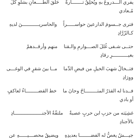
يفري الـــدروعَ بهِ ويُخلِقُ تـــــــارةً حَلقَ الطــــعانِ بشلوِ كلِّ
مُـعادي
فترى جــسومَ الدارعينَ حواســـــراً والحاسريـــــــــــنَ لديهِ
كـالزّرَّادِ
حتــى شـفى غُللَ الصـــوارمِ والـقنا منهم وأرقــدهمْ
بغيــــــــــرِ رقادِ
فتــخالُ شهبَ الخيلِ من فيضِ الدِّما مــا بينَ شقرٍ في الوغـــى
ووِرَادِ
فــدنا له القدَرُ المتــــــــاحُ وحانَ ما خط القضــــــــاءُ لعاكفٍ
أو بادي
غشِيَته من حزبِ ابن حربٍ عصبةٌ ملتفّةُ الأجنــــــــــــــــــادِ
بالأجنادِ
جيـــشٌ يغصُّ له الفضـــــــا بعديدِهِ ويضيقُ محصـــيـــــهِ عن