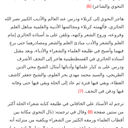
(6)
النحوي والشاعر)
هاجر النحوي إلى كربلاء ودرس عند العالم والأديب الكبير نصر الله
الحائري، فألهمته كربلاء ومجالسها الأدبية والعلمية مناهل العلم
وفروعه، وروح الشعر وكنهه، وتلقن على يد أستاذه الحائري إمام
العلم والشعر والأدب مبادئ العلم والشعر ومصادرهما حتى برع
فيهما وأصبح في طليعة العلماء والشعراء والأدباء، وبعد مقتل
أستاذه الحائري في القسطنطينية هاجر إلى النجف الأشرف
ودرس على يد كبار علمائها وأدبائها أمثال: الشيخ محي الدين
الطريحي، والسيد محمد مهدي بحر العلوم، والشيخ جعفر كاشف
الغطاء، وبقي فيها فترة ثم عاد إلى الحلة وبقي فيها حتى وفاته
(7)
فيها ودفن في النجف.
ترجم له الأستاذ علي الخاقاني في طليعة كتابه شعراء الحلة أكثر
(8)
من ستين صفحة
وقال في ترجمته: (نال النحوي مكانة بين
أقطاب العلماء ورمقه الكثير من الشعراء ويكفيه من منزلته أنه
خرج من مدرسته جماعة منهم ولديه محمد الرضا والهادي وهما