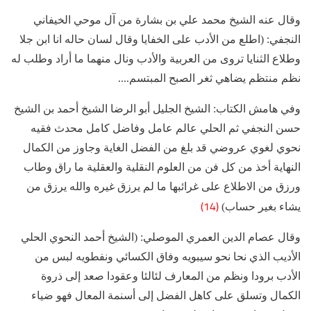
وقال عنه الشيخ محمد علي بن بشارة من آل موحي الخيفاني
النجفي: (اطلع من الأدب على الخفايا وقال لسان حاله انا ابن جلا
وطلاع الثنايا تروى من العربية والأدب ونال منهما ما أراد وطلب له
نظم منتظم يضاهي ثغر الصبح المبتسم....
وفي هامش الكتاب: الشيخ الجليل أبو الرضا الشيخ أحمد بن الشيخ
حسن النجفي ثم الحلي عالم عامل وفاضل كامل محدث فقيه
نحوي لغوي عروضي قد بلغ من الفضل الغاية وجاوز من الكمال
النهاية أخذ من كل فن من العلوم النقلية والعقلية ما راق وطاب
ورزق من الاطلاع على غرائبها ما لم يرزق غيره والله يرزق من
(14)
يشاء بغير حساب)
وقال عصام الدين العمري الموصلي: (الشيخ أحمد النحوي الحلي
الأديب الذي نحا نحو سيبويه وفاق الكسائي ونفطويه لبس من
الأدب برودا ونظم من المعارف لئالئا وعقودا صعد إلى ذروة
الكمال وتسلق على كاهل الفضل إلى أسنمة المعال فهو ضياء