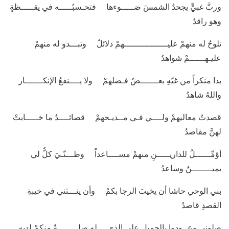
وربَّ غبيٍّ يجحدُ الشمسَ ضـــــوءها فتحـسبُـــــه في يقـــــظةٍ
وهو راقدُ
تلوحُ له منهمْ عليـــــــــــــــــهمْ دلائلٌ وتبـــدو له منهمْ
عليـهــــــمْ شواهدُ
بدا منكراً من غيّهِ بعـــــــضُ فـضلهمْ ولا يــــنفعُ الإنكـــــــار
واللهُ شاهدُ
قصدتُ معاليهمْ ولــــي فـي مــديـحهمْ قصائــــدُ ما خـــــابتْ
لهنَّ مقاصدُ
أؤمِّــــــلُ للداريـــــنِ منهمْ مســــاعداً وظـــنّـيَ كلٌّ لي
يميــــــــنٌ وساعدُ
بني الوحي حاشا أن يخيبَ الرجا بكمْ وأن ينـــثني في خيبةِ
القصدِ قاصدُ
صِلوني وعــودوا بالجميلِ على الذي له صلــــــــةٌ منكمْ لديهِ