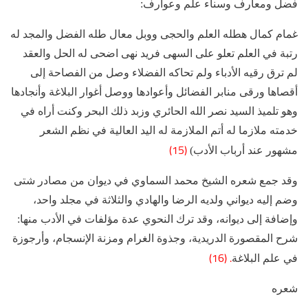
فضل ومعارف وسناء علم وعوارف:
غمام كمال هطله العلم والحجى ووبل معال طله الفضل والمجد له
رتبة في العلم تعلو على السهى فريد نهى اضحى له الحل والعقد
لم ترق رقيه الأدباء ولم تحاكه الفضلاء وصل من الفصاحة إلى
أقصاها ورقى منابر الفضائل وأعوادها ووصل أغوار البلاغة وأنجادها
وهو تلميذ السيد نصر الله الحائري وزبد ذلك البحر وكنت أراه في
خدمته ملازما له أتم الملازمة له اليد العالية في نظم الشعر
(15)
مشهور عند أرباب الأدب)
وقد جمع شعره الشيخ محمد السماوي في ديوان من مصادر شتى
وضم إليه ديواني ولديه الرضا والهادي والثلاثة في مجلد واحد،
وإضافة إلى ديوانه، وقد ترك النحوي عدة مؤلفات في الأدب منها:
شرح المقصورة الدريدية، وجذوة الغرام ومزنة الإنسجام، وأرجوزة
. (16)
في علم البلاغة
شعره