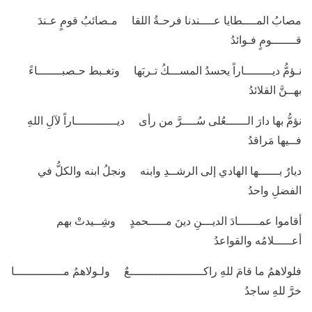
مصابُ المــــطايا عــــندنا فرحـةُ اللقا مـصائبُ قومٍ عـندَ
قـــــــومٍ فـوائدُ
نـؤمُّ ديــــــــاراً يحسدُ المســـكُ تـربَها وتغـبط حـصبـــــــاءً
بهــنَّ القلائدُ
نؤمُّ بها دارَ الــــــعُلى سُــــرَّ من رأى ديــــــــــــاراً لآلِ اللهِ
فــيها مَراقدُ
ديارٌ بــــــها الهادي إلى الرشــدِ وابنه ونجلُ ابنه والكلُّ في
الفضلِ واحدُ
أقاموا عمــــــادَ الديـــنِ دينَ مـــــحمدٍ وشِــيدتْ بهم
أعـــــلامُه والقواعدُ
فلولاهمُ ما قامَ للهِ راكـــــــــــــــــــــعٌ ولـولاهمُ مــــــــــــــا
خرَّ للهِ ساجدُ