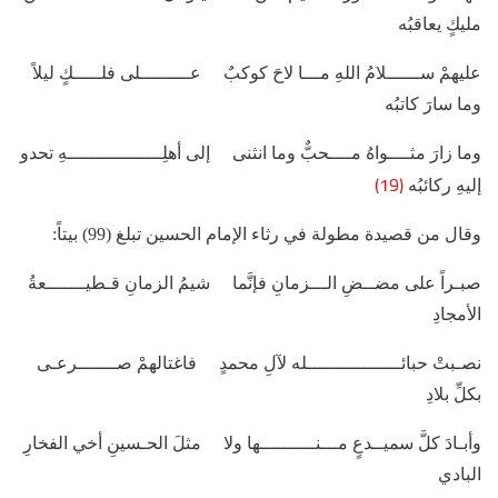
مليكٍ يعاقبُه
عليهمْ ســــــلامُ اللهِ مـــا لاحَ كوكبٌ عـــــــــلى فلـــــكٍ ليلاً
وما سارَ كاتبُه
وما زارَ مثــــواهُ مــــحبٌّ وما انثنى إلى أهلِـــــــــــــــــهِ تحدو
(19)
إليهِ ركائبُه
وقال من قصيدة مطولة في رثاء الإمام الحسين تبلغ (99) بيتاً:
صبـراً على مضــضِ الـــزمانِ فإنَّما شيمُ الزمانِ قـطيـــــــعةُ
الأمجادِ
نصـبتْ حبائـــــــــــــــــله لآلِ محمدٍ فاغتالهمْ صـــــــرعـى
بكلِّ بلادِ
وأبـادَ كلَّ سميــدعٍ مـــنــــــــــها ولا مثلَ الحـسينِ أخي الفخارِ
البادي